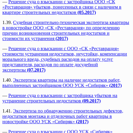
—
Решение суда о взыскании с застройщика ООО «СК
«Реставрация» убытков, понесенных в связи с наличием в
квартире строительных недостатков
(05.2017)
1.39.
Судебная строительно-техническая экспертиза квартиры
в новостройке ООО «СК «Реставрация» по определению
причин возникновения строительных недостатков и
стоимости их устранения
(2017)
—
Решение суда о взыскании с ООО «СК «Реставрация»
стоимости устранения недостатков, неустойки, компенсации
морального вреда, судебных расходов на оплату услуг
представителя, расходов по оплате досудебной
экспертизы
(07.2017)
1.40.
Экспертиза квартиры на наличие недостатков работ,
выполненных застройщиком ООО УСК «Сибиряк»
(2017)
—
Решение суда о взыскании с застройщика убытков на
устранение строительных недостатков
(09.2017)
1.41.
Экспертиза по обнаружению строительных дефектов,
недостатков монтажа и отделочных работ квартиры в
новостройке ООО УСК «Сибиряк»
(2017)
—
Решение суда о взыскании с ООО УСК «Сибиряк»