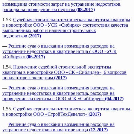
возмещения стоимости затрат на устранение недостатков,
расходы на проведение экспертизы
(08.2017)
1.53.
Судебная строительно-техническая экспертиза квартиры
в новостройке ООО «УСК «Сибиряк» соответствия качества
выполненных работ и наличия строительных
недостатков
(2017)
—
Решение суда о взыскании возмещения расходов на
устранение недостатков в квартире истца с ООО «УСК
«Сибиряк»
(06.2017)
1.54.
Назначение судебной строительной экспертизы
квартиры в новостройке ООО «СК «Сиблидер», 6 вопросов
по квартире к экспертам
(2017)
—
Решение суда о взыскании возмещения расходов на
устранение недостатков в квартире истца, расходов на
проведение экспертизы с ООО «СК «СибЛидер»
(04.2017)
1.55.
Судебная строительно-техническая экспертиза квартиры
в новостройке ООО «СтройТехДевелоп»
(2017)
—
Решение суда о взыскании возмещения расходов на
устранение недостатков в квартире истца
(12.2017)