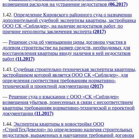
возмещения расходов на устранение недостатков
(06.2017)
1.42.
Определение Кировского районного суда о назначении
дополнительной судебной экспертизы квартиры, застройщика
ООО СК «Сиблидер», на наличие недостатков работ, по
причине неполноты заключения эксперта
(2017)
—
Решение суда об уменьшении цены договора участия в
долевом строительстве на размер средств, необходимых для
восстановления квартиры ввиду наличия в ней недостатков
работ
(11.2017)
1.43.
Судебная строительно-техническая экспертиза квартиры,
застройщиком которой является ООО СК «Сиблидер», для
определения соответствия требованиям нормативно-
технической и проектной документации
(2017)
—
Решение суда о взыскании с ООО «СК «Сиблидер»
возмещения убытков, понесенных в связи с несоответствием
квартиры требованиям нормативно-технической и проектной
документации
(11.2017)
1.44.
Экспертиза квартиры в новостройке ООО
«СтройТехДевелоп» по определению наличия строительных
недостатков, выраженных в нарушении требований договора