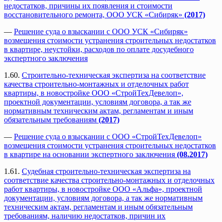
недостатков, причины их появления и стоимости
восстановительного ремонта, ООО УСК «Сибиряк»
(2017)
—
Решение суда о взыскании с ООО УСК «Сибиряк»
возмещения стоимости устранения строительных недостатков
в квартире, неустойки, расходов по оплате досудебного
экспертного заключения
1.60.
Строительно-техническая экспертиза на соответствие
качества строительно-монтажных и отделочных работ
квартиры, в новостройке ООО «СтройТехДевелоп»,
проектной документации, условиям договора, а так же
нормативным техническим актам, регламентам и иным
обязательным требованиям
(2017)
—
Решение суда о взыскании с ООО «СтройТехДевелоп»
возмещения стоимости устранения строительных недостатков
в квартире на основании экспертного заключения
(08.2017)
1.61.
Судебная строительно-техническая экспертиза на
соответствие качества строительно-монтажных и отделочных
работ квартиры, в новостройке ООО «Альфа», проектной
документации, условиям договора, а так же нормативным
техническим актам, регламентам и иным обязательным
требованиям, наличию недостатков, причин их