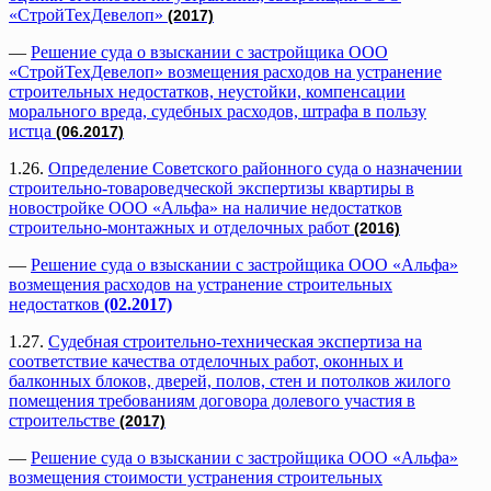
«СтройТехДевелоп»
(2017)
—
Решение суда о взыскании с застройщика ООО
«СтройТехДевелоп» возмещения расходов на устранение
строительных недостатков, неустойки, компенсации
морального вреда, судебных расходов, штрафа в пользу
истца
(06.2017)
1.26.
Определение Советского районного суда о назначении
строительно-товароведческой экспертизы квартиры в
новостройке ООО «Альфа» на наличие недостатков
строительно-монтажных и отделочных работ
(2016)
—
Решение суда о взыскании с застройщика ООО «Альфа»
возмещения расходов на устранение строительных
недостатков
(02.2017)
1.27.
Судебная строительно-техническая экспертиза на
соответствие качества отделочных работ, оконных и
балконных блоков, дверей, полов, стен и потолков жилого
помещения требованиям договора долевого участия в
строительстве
(2017)
—
Решение суда о взыскании с застройщика ООО «Альфа»
возмещения стоимости устранения строительных