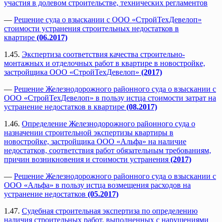
участия в долевом строительстве, технических регламентов
—
Решение суда о взыскании с ООО «СтройТехДевелоп»
стоимости устранения строительных недостатков в
квартире
(06.2017)
1.45.
Экспертиза соответствия качества строительно-
монтажных и отделочных работ в квартире в новостройке,
застройщика ООО «СтройТехДевелоп»
(2017)
—
Решение Железнодорожного районного суда о взыскании с
ООО «СтройТехДевелоп» в пользу истца стоимости затрат на
устранение недостатков в квартире
(08.2017)
1.46.
Определение Железнодорожного районного суда о
назначении строительной экспертизы квартиры в
новостройке, застройщика ООО «Альфа» на наличие
недостатков, соответствия работ обязательным требованиям,
причин возникновения и стоимости устранения
(2017)
—
Решение Железнодорожного районного суда о взыскании с
ООО «Альфа» в пользу истца возмещения расходов на
устранение недостатков
(05.2017)
1.47.
Судебная строительная экспертиза по определению
наличия строительных работ, выполненных с нарушениями