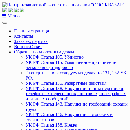
Перейти
к
содержанию
Меню
Главная страница
Контакты
Заказ экспертизы
Вопрос-Ответ
Образцы по уголовным делам
УК РФ Статья 105. Убийство
УК РФ Статья 115. Умышленное причинение
легкого вреда здоровью
Экспертизы, в расследуемых делах по 131, 132 УК
РФ.
УК РФ Статья 135. Развратные действия
УК РФ Статья 138. Нарушение тайны переписки,
телефонных переговоров, почтовых, телеграфных
или иных сообщений
УК РФ Статья 143. Нарушение требований охраны
труда
УК РФ Статья 146. Нарушение авторских и
смежных прав
УК РФ Статья 158. Кража