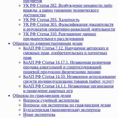
предметов
УК РФ Статья 282. Возбуждение ненависти либо
вражды, а равно унижение человеческого
достоинства
УК РФ Статья 293. Халатность
УК РФ Статья 303. Фальсификация доказательств
и результатов оперативно-разыскной деятельности
УК РФ Статья 310. Разглашение данных
предварительного расследования
Образцы по административным делам
КоАП РФ Статья 7.12. Нарушение авторских и
смежных прав, изобретательских и патентных
прав
КоАП РФ Статья 14.17.1. Незаконная розничная
продажа алкогольной и спиртосодержащей
пищевой продукции физическими лицами
КоАП РФ Статья 14.10. Незаконное использование
средств индивидуализации товаров (работ, услуг)
КоАП РФ Статья 14.1.1. Незаконные организация
и проведение азартных игр
Образцы по гражданским делам
Вопросы судебной экспертизы
Вопросы для экспертизы по гражданским делам
Бухгалтерская (экономическая) экспертиза
Иные экспертизы