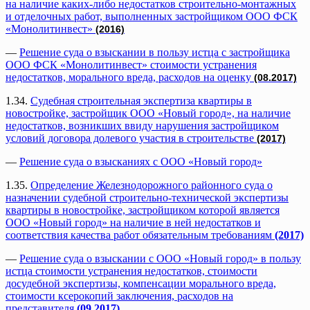
на наличие каких-либо недостатков строительно-монтажных
и отделочных работ, выполненных застройщиком ООО ФСК
«Монолитинвест»
(2016)
—
Решение суда о взыскании в пользу истца с застройщика
ООО ФСК «Монолитинвест» стоимости устранения
недостатков, морального вреда, расходов на оценку
(08.2017)
1.34.
Судебная строительная экспертиза квартиры в
новостройке, застройщик ООО «Новый город», на наличие
недостатков, возникших ввиду нарушения застройщиком
условий договора долевого участия в строительстве
(2017)
—
Решение суда о взысканиях с ООО «Новый город»
1.35.
Определение Железнодорожного районного суда о
назначении судебной строительно-технической экспертизы
квартиры в новостройке, застройщиком которой является
ООО «Новый город» на наличие в ней недостатков и
соответствия качества работ обязательным требованиям
(2017)
—
Решение суда о взыскании с ООО «Новый город» в пользу
истца стоимости устранения недостатков, стоимости
досудебной экспертизы, компенсации морального вреда,
стоимости ксерокопий заключения, расходов на
представителя
(09.2017)