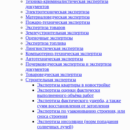
Технико-криминалистическая экспертиза
документов
Электротехническая экспертиза
Материаловедческая экспертиза
Пожаро-техническая экспертиза
Экспертиза товаров
Землеустроительная экспертиза
Оценочные экспертизы
Экспертиза топлива
Лингвистическая экспертиза
Компьютерно-техническая экспертиза
Автотехническая экспертиза
Почерковедческая экспертиза и экспертиза
документов
Товароведческая экспертиза
Строительная экспертиза
Экспертиза квартиры в новостройке
Экспертиза оценки фактически
выполненного объёма работ
Экспертиза фактического ущерба, а также
сумм восстановления от затопления
Экспертиза по узакониванию строения, или
сноса строения
Экспертиза инсоляции (норм попадания
солнечных лучей)