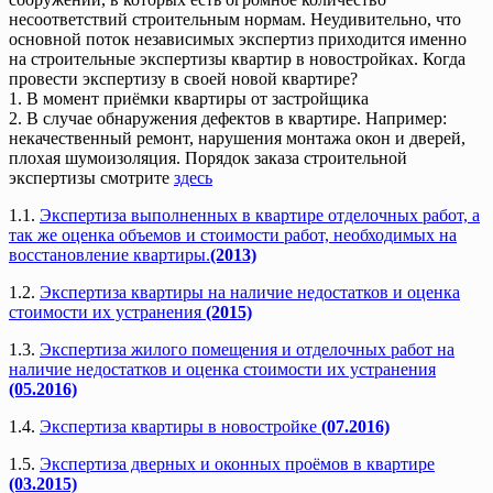
несоответствий строительным нормам. Неудивительно, что
основной поток независимых экспертиз приходится именно
на строительные экспертизы квартир в новостройках. Когда
провести экспертизу в своей новой квартире?
1. В момент приёмки квартиры от застройщика
2. В случае обнаружения дефектов в квартире. Например:
некачественный ремонт, нарушения монтажа окон и дверей,
плохая шумоизоляция. Порядок заказа строительной
экспертизы смотрите
здесь
1.1.
Экспертиза выполненных в квартире отделочных работ, а
так же оценка объемов и стоимости работ, необходимых на
восстановление квартиры.
(2013)
1.2.
Экспертиза квартиры на наличие недостатков и оценка
стоимости их устранения
(2015)
1.3.
Экспертиза жилого помещения и отделочных работ на
наличие недостатков и оценка стоимости их устранения
(05.2016)
1.4.
Экспертиза квартиры в новостройке
(07.2016)
1.5.
Экспертиза дверных и оконных проёмов в квартире
(03.2015)