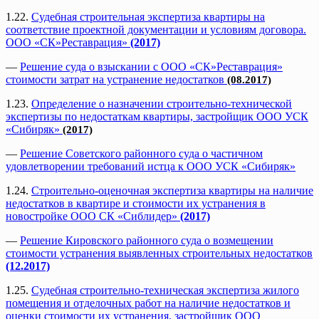
1.22.
Судебная строительная экспертиза квартиры на
соответствие проектной документации и условиям договора.
ООО «СК»Реставрация»
(2017)
—
Решение суда о взыскании с ООО «СК»Реставрация»
стоимости затрат на устранение недостатков
(08.2017)
1.23.
Определение о назначении строительно-технической
экспертизы по недостаткам квартиры, застройщик ООО УСК
«Сибиряк»
(2017)
—
Решение Советского районного суда о частичном
удовлетворении требований истца к ООО УСК «Сибиряк»
1.24.
Строительно-оценочная экспертиза квартиры на наличие
недостатков в квартире и стоимости их устранения в
новостройке ООО СК «Сиблидер»
(2017)
—
Решение Кировского районного суда о возмещении
стоимости устранения выявленных строительных недостатков
(12.2017)
1.25.
Судебная строительно-техническая экспертиза жилого
помещения и отделочных работ на наличие недостатков и
оценки стоимости их устранения, застройщик ООО