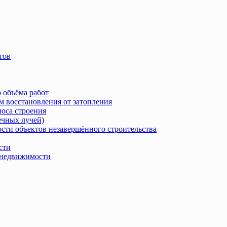
тов
 объёма работ
м восстановления от затопления
носа строения
ечных лучей)
сти объектов незавершённого строительства
сти
в недвижимости