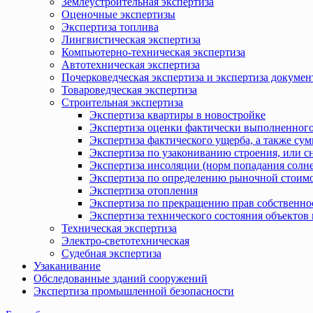
Землеустроительная экспертиза
Оценочные экспертизы
Экспертиза топлива
Лингвистическая экспертиза
Компьютерно-техническая экспертиза
Автотехническая экспертиза
Почерковедческая экспертиза и экспертиза докумен
Товароведческая экспертиза
Строительная экспертиза
Экспертиза квартиры в новостройке
Экспертиза оценки фактически выполненного
Экспертиза фактического ущерба, а также сум
Экспертиза по узакониванию строения, или с
Экспертиза инсоляции (норм попадания солн
Экспертиза по определению рыночной стоимо
Экспертиза отопления
Экспертиза по прекращению прав собственно
Экспертиза технического состояния объекто
Техническая экспертиза
Электро-светотехническая
Судебная экспертиза
Узаканивание
Обследованные зданий сооружений
Экспертиза промышленной безопасности