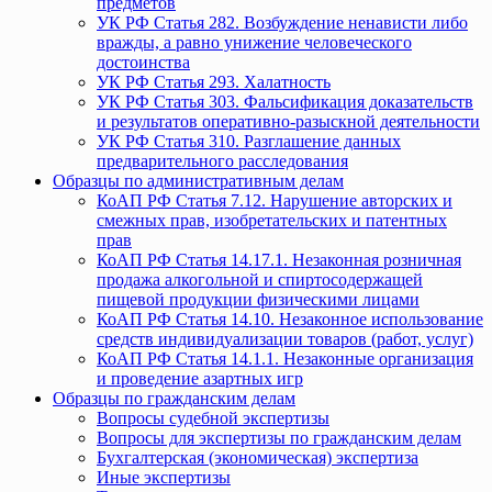
предметов
УК РФ Статья 282. Возбуждение ненависти либо
вражды, а равно унижение человеческого
достоинства
УК РФ Статья 293. Халатность
УК РФ Статья 303. Фальсификация доказательств
и результатов оперативно-разыскной деятельности
УК РФ Статья 310. Разглашение данных
предварительного расследования
Образцы по административным делам
КоАП РФ Статья 7.12. Нарушение авторских и
смежных прав, изобретательских и патентных
прав
КоАП РФ Статья 14.17.1. Незаконная розничная
продажа алкогольной и спиртосодержащей
пищевой продукции физическими лицами
КоАП РФ Статья 14.10. Незаконное использование
средств индивидуализации товаров (работ, услуг)
КоАП РФ Статья 14.1.1. Незаконные организация
и проведение азартных игр
Образцы по гражданским делам
Вопросы судебной экспертизы
Вопросы для экспертизы по гражданским делам
Бухгалтерская (экономическая) экспертиза
Иные экспертизы