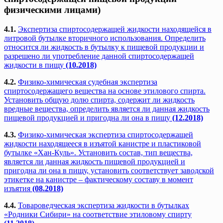
физическими лицами)
4.1.
Экспертиза спиртосодержащей жидкости находящейся в
литровой бутылке вторичного использования. Определить
относится ли жидкость в бутылку к пищевой продукции и
разрешено ли употребление данной спиртосодержащей
жидкости в пищу
(10.2018)
4.2.
Физико-химическая судебная экспертиза
спиртосодержащего вещества на основе этилового спирта.
Установить общую долю спирта, содержит ли жидкость
вредные вещества, определить является ли данная жидкость
пищевой продукцией и пригодна ли она в пищу
(12.2018)
4.3.
Физико-химическая экспертиза спиртосодержащей
жидкости находящееся в изъятой канистре и пластиковой
бутылке «Хан-Куль». Установить состав, тип вещества,
является ли данная жидкость пищевой продукцией и
пригодна ли она в пищу, установить соответствует заводской
этикетке на канистре – фактическому составу в момент
изъятия
(08.2018)
4.4.
Товароведческая экспертиза жидкости в бутылках
«Родники Сибири» на соответствие этиловому спирту