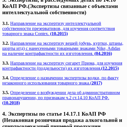
КоАП РФ.(Экспертизы связанные с объектами
интеллектуальной собственности)
3.1.
Направление на экспертизу интеллектуальной
собственности презервативов, для изучения соответствия
товарного знака Contex.
(10.2015)
3.2.
Направление на экспертизу вещей (обувь, куртки, штаны,
шорты итд) с нанесенными товарными знаками Nike, Adidas
на наличие контрафактности их изготовления.
(04.2016)
3.3.
Направление на экспертизу сигарет Прима, для изучения
контрафактности (поддельности) их изготовления.
(12.2015)
3.4.
Определение о назначении экспертизы водки, по факту
незаконного использования товарного знака.(
2017)
3.5.
Определение о возбуждении дела об административном
правонарушении, по признакам ч.2 ст.14.10 КоАП РФ.
(10.2018)
4. Экспертизы по статье 14.17.1 КоАП РФ
(Незаконная розничная продажа алкогольной и
спиртосодержащей пищевой продукции