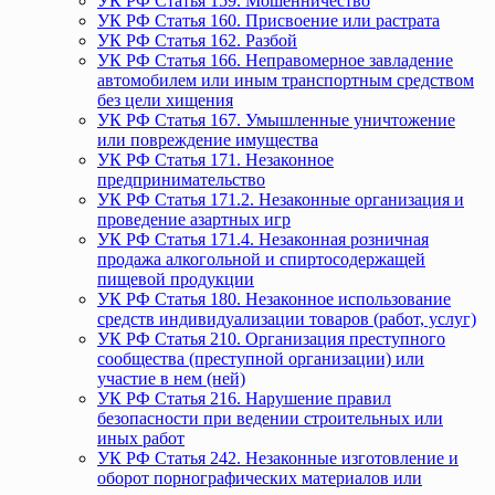
УК РФ Статья 159. Мошенничество
УК РФ Статья 160. Присвоение или растрата
УК РФ Статья 162. Разбой
УК РФ Статья 166. Неправомерное завладение
автомобилем или иным транспортным средством
без цели хищения
УК РФ Статья 167. Умышленные уничтожение
или повреждение имущества
УК РФ Статья 171. Незаконное
предпринимательство
УК РФ Статья 171.2. Незаконные организация и
проведение азартных игр
УК РФ Статья 171.4. Незаконная розничная
продажа алкогольной и спиртосодержащей
пищевой продукции
УК РФ Статья 180. Незаконное использование
средств индивидуализации товаров (работ, услуг)
УК РФ Статья 210. Организация преступного
сообщества (преступной организации) или
участие в нем (ней)
УК РФ Статья 216. Нарушение правил
безопасности при ведении строительных или
иных работ
УК РФ Статья 242. Незаконные изготовление и
оборот порнографических материалов или