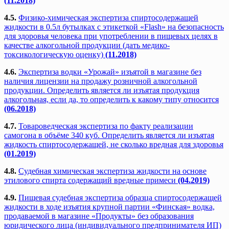
(11.2018)
4.5.
Физико-химическая экспертиза спиртосодержащей
жидкости в 0.5л бутылках с этикеткой «Flash» на безопасность
для здоровья человека при употреблении в пищевых целях в
качестве алкогольной продукции (дать медико-
токсикологическую оценку)
(11.2018)
4.6.
Экспертиза водки «Урожай» изъятой в магазине без
наличия лицензии на продажу розничной алкогольной
продукции. Определить является ли изъятая продукция
алкогольная, если да, то определить к какому типу относится
(06.2018)
4.7.
Товароведческая экспертиза по факту реализации
самогона в объёме 340 куб. Определить является ли изъятая
жидкость спиртосодержащей, не сколько вредная для здоровья
(01.2019)
4.8.
Судебная химическая экспертиза жидкости на основе
этилового спирта содержащий вредные примеси
(04.2019)
4.9.
Пищевая судебная экспертиза образца спиртосодержащей
жидкости в ходе изъятия крупной партии «Финская» водка,
продаваемой в магазине «Продукты» без образования
юридического лица (индивидуального предпринимателя ИП)