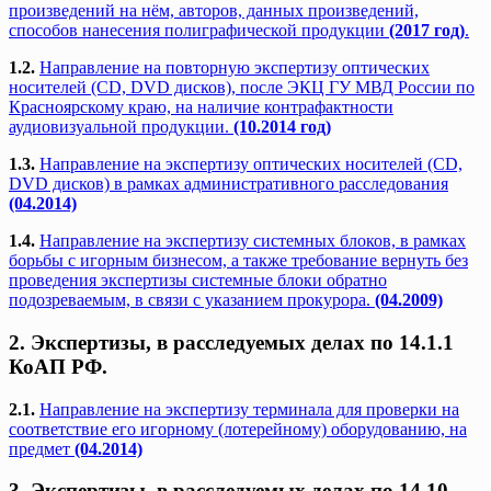
произведений на нём, авторов, данных произведений,
способов нанесения полиграфической продукции
(2017 год)
.
1.2.
Направление на повторную экспертизу оптических
носителей (CD, DVD дисков), после ЭКЦ ГУ МВД России по
Красноярскому краю, на наличие контрафактности
аудиовизуальной продукции.
(10.2014 год)
1.3.
Направление на экспертизу оптических носителей (CD,
DVD дисков) в рамках административного расследования
(04.2014)
1.4.
Направление на экспертизу системных блоков, в рамках
борьбы с игорным бизнесом, а также требование вернуть без
проведения экспертизы системные блоки обратно
подозреваемым, в связи с указанием прокурора.
(04.2009)
2. Экспертизы, в расследуемых делах по 14.1.1
КоАП РФ.
2.1.
Направление на экспертизу терминала для проверки на
соответствие его игорному (лотерейному) оборудованию, на
предмет
(04.2014)
3. Экспертизы, в расследуемых делах по 14.10