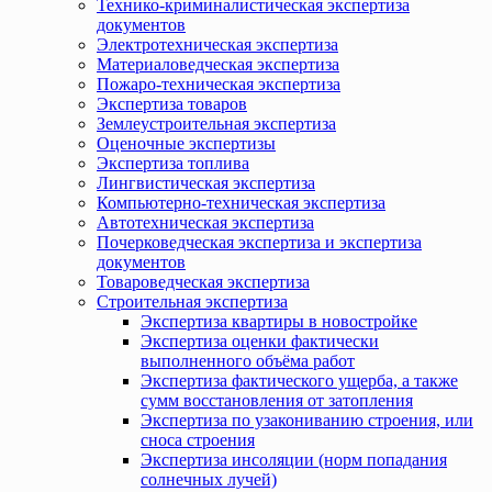
Технико-криминалистическая экспертиза
документов
Электротехническая экспертиза
Материаловедческая экспертиза
Пожаро-техническая экспертиза
Экспертиза товаров
Землеустроительная экспертиза
Оценочные экспертизы
Экспертиза топлива
Лингвистическая экспертиза
Компьютерно-техническая экспертиза
Автотехническая экспертиза
Почерковедческая экспертиза и экспертиза
документов
Товароведческая экспертиза
Строительная экспертиза
Экспертиза квартиры в новостройке
Экспертиза оценки фактически
выполненного объёма работ
Экспертиза фактического ущерба, а также
сумм восстановления от затопления
Экспертиза по узакониванию строения, или
сноса строения
Экспертиза инсоляции (норм попадания
солнечных лучей)