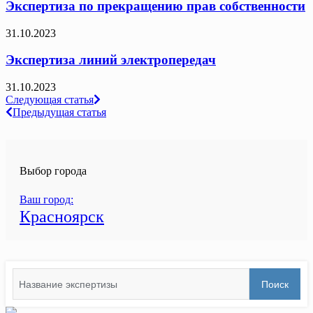
Экспертиза по прекращению прав собственности
31.10.2023
Экспертиза линий электропередач
31.10.2023
Навигация
Следующая статья
Предыдущая статья
по
записям
Выбор города
Ваш город:
Красноярск
Search
Поиск
for: