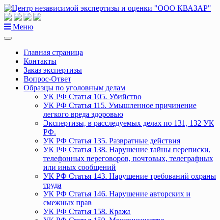
Перейти
к
содержанию
Меню
Главная страница
Контакты
Заказ экспертизы
Вопрос-Ответ
Образцы по уголовным делам
УК РФ Статья 105. Убийство
УК РФ Статья 115. Умышленное причинение
легкого вреда здоровью
Экспертизы, в расследуемых делах по 131, 132 УК
РФ.
УК РФ Статья 135. Развратные действия
УК РФ Статья 138. Нарушение тайны переписки,
телефонных переговоров, почтовых, телеграфных
или иных сообщений
УК РФ Статья 143. Нарушение требований охраны
труда
УК РФ Статья 146. Нарушение авторских и
смежных прав
УК РФ Статья 158. Кража