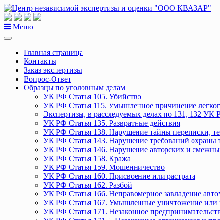
Перейти
к
содержанию
Меню
Главная страница
Контакты
Заказ экспертизы
Вопрос-Ответ
Образцы по уголовным делам
УК РФ Статья 105. Убийство
УК РФ Статья 115. Умышленное причинение легког
Экспертизы, в расследуемых делах по 131, 132 УК 
УК РФ Статья 135. Развратные действия
УК РФ Статья 138. Нарушение тайны переписки, т
УК РФ Статья 143. Нарушение требований охраны 
УК РФ Статья 146. Нарушение авторских и смежны
УК РФ Статья 158. Кража
УК РФ Статья 159. Мошенничество
УК РФ Статья 160. Присвоение или растрата
УК РФ Статья 162. Разбой
УК РФ Статья 166. Неправомерное завладение авт
УК РФ Статья 167. Умышленные уничтожение или 
УК РФ Статья 171. Незаконное предпринимательст