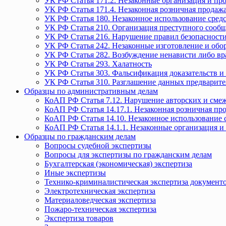
УК РФ Статья 171.2. Незаконные организация и пр
УК РФ Статья 171.4. Незаконная розничная прода
УК РФ Статья 180. Незаконное использование средс
УК РФ Статья 210. Организация преступного сообще
УК РФ Статья 216. Нарушение правил безопасности
УК РФ Статья 242. Незаконные изготовление и обо
УК РФ Статья 282. Возбуждение ненависти либо вр
УК РФ Статья 293. Халатность
УК РФ Статья 303. Фальсификация доказательств и 
УК РФ Статья 310. Разглашение данных предварите
Образцы по административным делам
КоАП РФ Статья 7.12. Нарушение авторских и смеж
КоАП РФ Статья 14.17.1. Незаконная розничная п
КоАП РФ Статья 14.10. Незаконное использование с
КоАП РФ Статья 14.1.1. Незаконные организация и
Образцы по гражданским делам
Вопросы судебной экспертизы
Вопросы для экспертизы по гражданским делам
Бухгалтерская (экономическая) экспертиза
Иные экспертизы
Технико-криминалистическая экспертиза документ
Электротехническая экспертиза
Материаловедческая экспертиза
Пожаро-техническая экспертиза
Экспертиза товаров