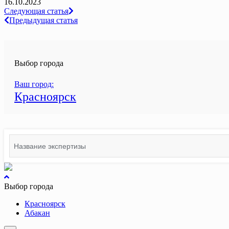
16.10.2023
Навигация
Следующая статья
Предыдущая статья
по
записям
Выбор города
Ваш город:
Красноярск
Search
for:
вернуться
к
Выбор города
началу
Красноярск
Абакан