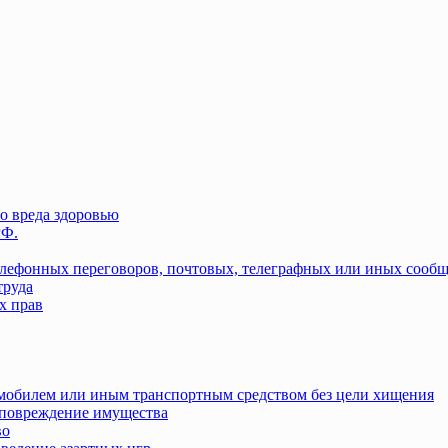
о вреда здоровью
РФ.
елефонных переговоров, почтовых, телеграфных или иных сооб
труда
х прав
омобилем или иным транспортным средством без цели хищения
повреждение имущества
во