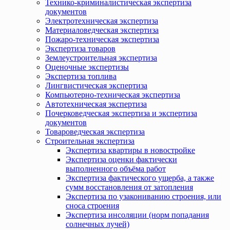
Технико-криминалистическая экспертиза
документов
Электротехническая экспертиза
Материаловедческая экспертиза
Пожаро-техническая экспертиза
Экспертиза товаров
Землеустроительная экспертиза
Оценочные экспертизы
Экспертиза топлива
Лингвистическая экспертиза
Компьютерно-техническая экспертиза
Автотехническая экспертиза
Почерковедческая экспертиза и экспертиза
документов
Товароведческая экспертиза
Строительная экспертиза
Экспертиза квартиры в новостройке
Экспертиза оценки фактически
выполненного объёма работ
Экспертиза фактического ущерба, а также
сумм восстановления от затопления
Экспертиза по узакониванию строения, или
сноса строения
Экспертиза инсоляции (норм попадания
солнечных лучей)