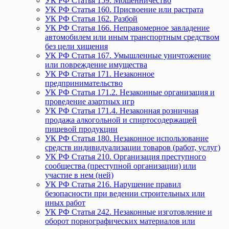
УК РФ Статья 159. Мошенничество
УК РФ Статья 160. Присвоение или растрата
УК РФ Статья 162. Разбой
УК РФ Статья 166. Неправомерное завладение
автомобилем или иным транспортным средством
без цели хищения
УК РФ Статья 167. Умышленные уничтожение
или повреждение имущества
УК РФ Статья 171. Незаконное
предпринимательство
УК РФ Статья 171.2. Незаконные организация и
проведение азартных игр
УК РФ Статья 171.4. Незаконная розничная
продажа алкогольной и спиртосодержащей
пищевой продукции
УК РФ Статья 180. Незаконное использование
средств индивидуализации товаров (работ, услуг)
УК РФ Статья 210. Организация преступного
сообщества (преступной организации) или
участие в нем (ней)
УК РФ Статья 216. Нарушение правил
безопасности при ведении строительных или
иных работ
УК РФ Статья 242. Незаконные изготовление и
оборот порнографических материалов или