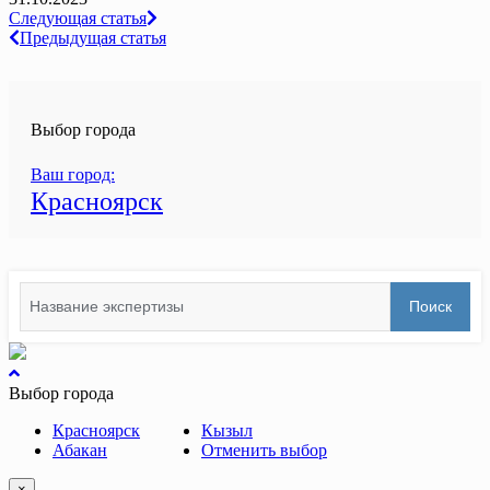
Навигация
Следующая статья
Предыдущая статья
по
записям
Выбор города
Ваш город:
Красноярск
Search
Поиск
for:
вернуться
к
Выбор города
началу
Красноярск
Кызыл
Абакан
Отменить выбор
×