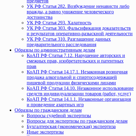
предметов
УК РФ Статья 282. Возбуждение ненависти либо
вражды, а равно унижение человеческого
достоинства
УК РФ Статья 293. Халатность
УК РФ Статья 303. Фальсификация доказательств
и результатов оперативно-разыскной деятельности
УК РФ Статья 310. Разглашение данных
предварительного расследования
Образцы по административным делам
КоАП РФ Статья 7.12. Нарушение авторских и
смежных прав, изобретательских и патентных
прав
КоАП РФ Статья 14.17.1. Незаконная розничная
продажа алкогольной и спиртосодержащей
пищевой продукции физическими лицами
КоАП РФ Статья 14.10. Незаконное использование
средств индивидуализации товаров (работ, услуг)
КоАП РФ Статья 14.1.1. Незаконные организация
и проведение азартных игр
Образцы по гражданским делам
Вопросы судебной экспертизы
Вопросы для экспертизы по гражданским делам
Бухгалтерская (экономическая) экспертиза
Иные экспертизы