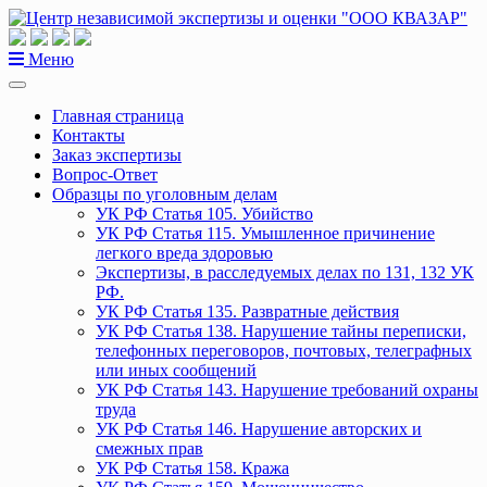
Перейти
к
содержанию
Меню
Главная страница
Контакты
Заказ экспертизы
Вопрос-Ответ
Образцы по уголовным делам
УК РФ Статья 105. Убийство
УК РФ Статья 115. Умышленное причинение
легкого вреда здоровью
Экспертизы, в расследуемых делах по 131, 132 УК
РФ.
УК РФ Статья 135. Развратные действия
УК РФ Статья 138. Нарушение тайны переписки,
телефонных переговоров, почтовых, телеграфных
или иных сообщений
УК РФ Статья 143. Нарушение требований охраны
труда
УК РФ Статья 146. Нарушение авторских и
смежных прав
УК РФ Статья 158. Кража