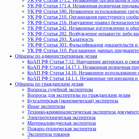
УК РФ Статья 171.2. Незаконные организация и пр
УК РФ Статья 171.4. Незаконная розничная прода
УК РФ Статья 180. Незаконное использование средс
УК РФ Статья 210. Организация преступного сообще
УК РФ Статья 216. Нарушение правил безопасности
УК РФ Статья 242. Незаконные изготовление и обо
УК РФ Статья 282. Возбуждение ненависти либо вр
УК РФ Статья 293. Халатность
УК РФ Статья 303. Фальсификация доказательств и 
УК РФ Статья 310. Разглашение данных предварите
Образцы по административным делам
КоАП РФ Статья 7.12. Нарушение авторских и смеж
КоАП РФ Статья 14.17.1. Незаконная розничная п
КоАП РФ Статья 14.10. Незаконное использование с
КоАП РФ Статья 14.1.1. Незаконные организация и
Образцы по гражданским делам
Вопросы судебной экспертизы
Вопросы для экспертизы по гражданским делам
Бухгалтерская (экономическая) экспертиза
Иные экспертизы
Технико-криминалистическая экспертиза документ
Электротехническая экспертиза
Материаловедческая экспертиза
Пожаро-техническая экспертиза
Экспертиза товаров