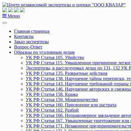
Перейти
к
содержанию
Меню
Главная страница
Контакты
Заказ экспертизы
Вопрос-Ответ
Образцы по уголовным делам
УК РФ Статья 105. Убийство
УК РФ Статья 115. Умышленное причинение легког
Экспертизы, в расследуемых делах по 131, 132 УК 
УК РФ Статья 135. Развратные действия
УК РФ Статья 138. Нарушение тайны переписки, т
УК РФ Статья 143. Нарушение требований охраны 
УК РФ Статья 146. Нарушение авторских и смежны
УК РФ Статья 158. Кража
УК РФ Статья 159. Мошенничество
УК РФ Статья 160. Присвоение или растрата
УК РФ Статья 162. Разбой
УК РФ Статья 166. Неправомерное завладение авт
УК РФ Статья 167. Умышленные уничтожение или 
УК РФ Статья 171. Незаконное предпринимательст