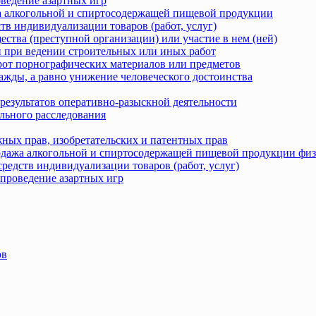
оведение азартных игр
жа алкогольной и спиртосодержащей пищевой продукции
тв индивидуализации товаров (работ, услуг)
ства (преступной организации) или участие в нем (ней)
 при ведении строительных или иных работ
рот порнографических материалов или предметов
ажды, а равно унижение человеческого достоинства
результатов оперативно-разыскной деятельности
льного расследования
ных прав, изобретательских и патентных прав
родажа алкогольной и спиртосодержащей пищевой продукции фи
редств индивидуализации товаров (работ, услуг)
 проведение азартных игр
ов