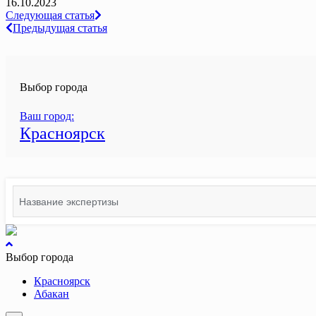
16.10.2023
Навигация
Следующая статья
Предыдущая статья
по
записям
Выбор города
Ваш город:
Красноярск
Search
for:
вернуться
к
Выбор города
началу
Красноярск
Абакан