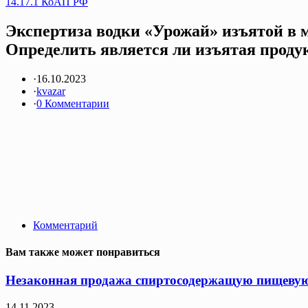
14.17.1 КоАП РФ
Экспертиза водки «Урожай» изъятой в 
Определить является ли изъятая продукц
·
16.10.2023
·
kvazar
·
0 Комментарии
Комментарий
Вам также может понравиться
Незаконная продажа спиртосодержащую пищевую 
14.11.2023