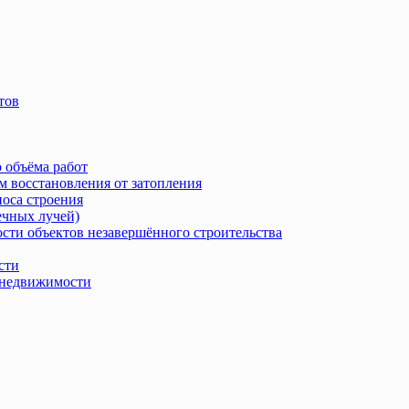
тов
 объёма работ
м восстановления от затопления
носа строения
ечных лучей)
сти объектов незавершённого строительства
сти
в недвижимости