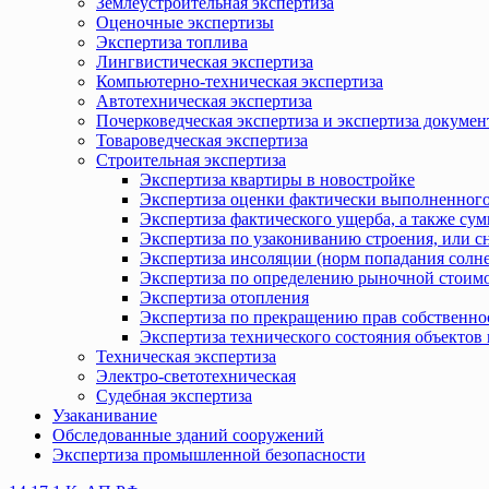
Землеустроительная экспертиза
Оценочные экспертизы
Экспертиза топлива
Лингвистическая экспертиза
Компьютерно-техническая экспертиза
Автотехническая экспертиза
Почерковедческая экспертиза и экспертиза докумен
Товароведческая экспертиза
Строительная экспертиза
Экспертиза квартиры в новостройке
Экспертиза оценки фактически выполненного
Экспертиза фактического ущерба, а также сум
Экспертиза по узакониванию строения, или с
Экспертиза инсоляции (норм попадания солн
Экспертиза по определению рыночной стоимо
Экспертиза отопления
Экспертиза по прекращению прав собственно
Экспертиза технического состояния объекто
Техническая экспертиза
Электро-светотехническая
Судебная экспертиза
Узаканивание
Обследованные зданий сооружений
Экспертиза промышленной безопасности