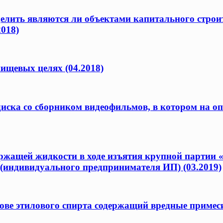
елить являются ли объектами капитального строит
2018)
ищевых целях (04.2018)
 диска со сборником видеофильмов, в котором на 
ержащей жидкости в ходе изъятия крупной партии 
(индивидуального предпринимателя ИП) (03.2019)
ове этилового спирта содержащий вредные примеси