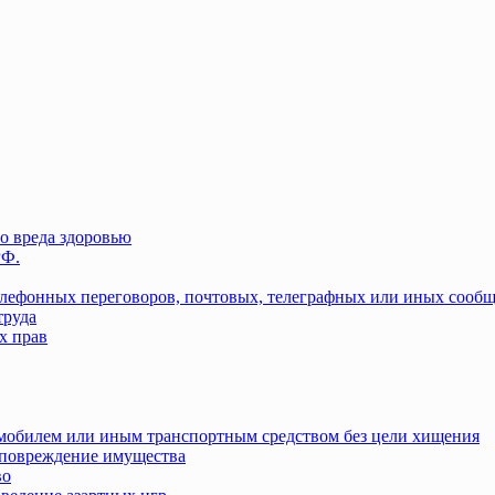
о вреда здоровью
РФ.
елефонных переговоров, почтовых, телеграфных или иных сооб
труда
х прав
омобилем или иным транспортным средством без цели хищения
повреждение имущества
во