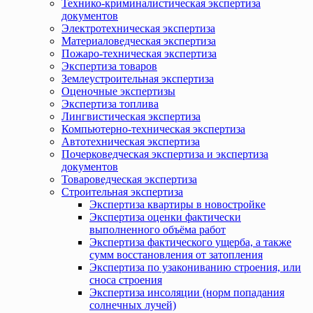
Технико-криминалистическая экспертиза
документов
Электротехническая экспертиза
Материаловедческая экспертиза
Пожаро-техническая экспертиза
Экспертиза товаров
Землеустроительная экспертиза
Оценочные экспертизы
Экспертиза топлива
Лингвистическая экспертиза
Компьютерно-техническая экспертиза
Автотехническая экспертиза
Почерковедческая экспертиза и экспертиза
документов
Товароведческая экспертиза
Строительная экспертиза
Экспертиза квартиры в новостройке
Экспертиза оценки фактически
выполненного объёма работ
Экспертиза фактического ущерба, а также
сумм восстановления от затопления
Экспертиза по узакониванию строения, или
сноса строения
Экспертиза инсоляции (норм попадания
солнечных лучей)