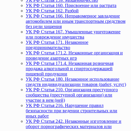
УК РФ Статья 159. Мошенничество
УК РФ Статья 160. Присвоение или растрата
УК РФ Статья 162. Разбой
УК РФ Статья 166. Неправомерное завладение
автомобилем или иным транспортным средством
без цели хищения
УК РФ Статья 167. Умышленные уничтожение
или повреждение имущества
УК РФ Статья 171. Незаконное
предпринимательство
УК РФ Статья 171.2. Незаконные организация и
проведение азартных игр
УК РФ Статья 171.4. Незаконная розничная
продажа алкогольной и спиртосодержащей
пищевой продукции
УК РФ Статья 180. Незаконное использование
средств индивидуализации товаров (работ, услуг)
УК РФ Статья 210. Организация преступного
сообщества (преступной организации) или
участие в нем (ней)
УК РФ Статья 216. Нарушение правил
безопасности при ведении строительных или
иных работ
УК РФ Статья 242. Незаконные изготовление и
оборот порнографических материалов или