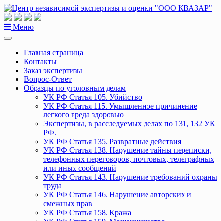
Перейти
к
содержанию
Меню
Главная страница
Контакты
Заказ экспертизы
Вопрос-Ответ
Образцы по уголовным делам
УК РФ Статья 105. Убийство
УК РФ Статья 115. Умышленное причинение
легкого вреда здоровью
Экспертизы, в расследуемых делах по 131, 132 УК
РФ.
УК РФ Статья 135. Развратные действия
УК РФ Статья 138. Нарушение тайны переписки,
телефонных переговоров, почтовых, телеграфных
или иных сообщений
УК РФ Статья 143. Нарушение требований охраны
труда
УК РФ Статья 146. Нарушение авторских и
смежных прав
УК РФ Статья 158. Кража