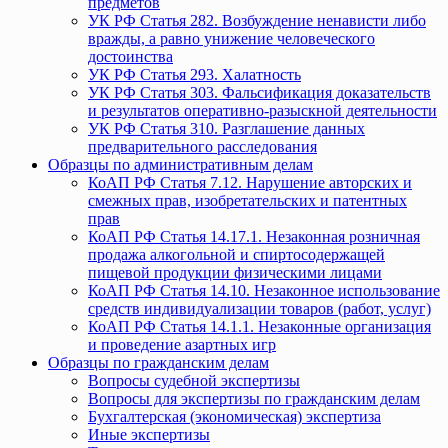
предметов
УК РФ Статья 282. Возбуждение ненависти либо
вражды, а равно унижение человеческого
достоинства
УК РФ Статья 293. Халатность
УК РФ Статья 303. Фальсификация доказательств
и результатов оперативно-разыскной деятельности
УК РФ Статья 310. Разглашение данных
предварительного расследования
Образцы по административным делам
КоАП РФ Статья 7.12. Нарушение авторских и
смежных прав, изобретательских и патентных
прав
КоАП РФ Статья 14.17.1. Незаконная розничная
продажа алкогольной и спиртосодержащей
пищевой продукции физическими лицами
КоАП РФ Статья 14.10. Незаконное использование
средств индивидуализации товаров (работ, услуг)
КоАП РФ Статья 14.1.1. Незаконные организация
и проведение азартных игр
Образцы по гражданским делам
Вопросы судебной экспертизы
Вопросы для экспертизы по гражданским делам
Бухгалтерская (экономическая) экспертиза
Иные экспертизы