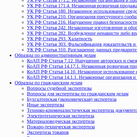
УК РФ Статья 171.2. Незаконные организация и пр
УК РФ Статья 171.4. Незаконная розничная прода
УК РФ Статья 180. Незаконное использование средс
УК РФ Статья 210. Организация преступного сообще
УК РФ Статья 216. Нарушение правил безопасности
УК РФ Статья 242. Незаконные изготовление и обо
УК РФ Статья 282. Возбуждение ненависти либо вр
УК РФ Статья 293. Халатность
УК РФ Статья 303. Фальсификация доказательств и 
УК РФ Статья 310. Разглашение данных предварите
Образцы по административным делам
КоАП РФ Статья 7.12. Нарушение авторских и смеж
КоАП РФ Статья 14.17.1. Незаконная розничная п
КоАП РФ Статья 14.10. Незаконное использование с
КоАП РФ Статья 14.1.1. Незаконные организация и
Образцы по гражданским делам
Вопросы судебной экспертизы
Вопросы для экспертизы по гражданским делам
Бухгалтерская (экономическая) экспертиза
Иные экспертизы
Технико-криминалистическая экспертиза документ
Электротехническая экспертиза
Материаловедческая экспертиза
Пожаро-техническая экспертиза
Экспертиза товаров