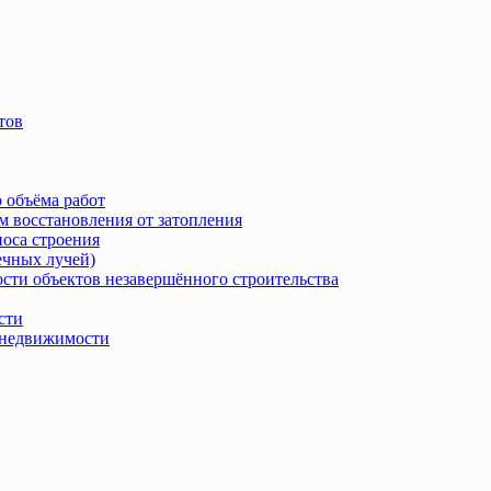
тов
 объёма работ
м восстановления от затопления
носа строения
ечных лучей)
сти объектов незавершённого строительства
сти
в недвижимости