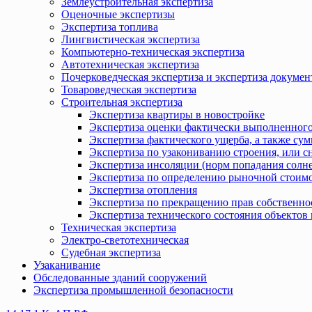
Землеустроительная экспертиза
Оценочные экспертизы
Экспертиза топлива
Лингвистическая экспертиза
Компьютерно-техническая экспертиза
Автотехническая экспертиза
Почерковедческая экспертиза и экспертиза докумен
Товароведческая экспертиза
Строительная экспертиза
Экспертиза квартиры в новостройке
Экспертиза оценки фактически выполненного
Экспертиза фактического ущерба, а также сум
Экспертиза по узакониванию строения, или с
Экспертиза инсоляции (норм попадания солн
Экспертиза по определению рыночной стоимо
Экспертиза отопления
Экспертиза по прекращению прав собственно
Экспертиза технического состояния объекто
Техническая экспертиза
Электро-светотехническая
Судебная экспертиза
Узаканивание
Обследованные зданий сооружений
Экспертиза промышленной безопасности