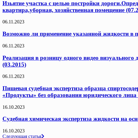
Изьятие участка с целью постройки дороги.Опред
квартира,уборная, хозяйственная помещение (07.
06.11.2023
Возможно ли применение указанной жидкости в п
06.11.2023
Реализация в розницу одного видео визуального
(03.2015)
06.11.2023
Пищевая судебная экспертиза образца спиртосод
«Продукты» без образования юридического лица 
16.10.2023
Судебная химическая экспертиза жидкости на осн
16.10.2023
Навигация
Следующая статья