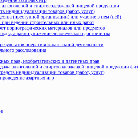
оведение азартных игр
жа алкогольной и спиртосодержащей пищевой продукции
тв индивидуализации товаров (работ, услуг)
ства (преступной организации) или участие в нем (ней)
 при ведении строительных или иных работ
рот порнографических материалов или предметов
ажды, а равно унижение человеческого достоинства
результатов оперативно-разыскной деятельности
льного расследования
ных прав, изобретательских и патентных прав
родажа алкогольной и спиртосодержащей пищевой продукции фи
редств индивидуализации товаров (работ, услуг)
 проведение азартных игр
ов