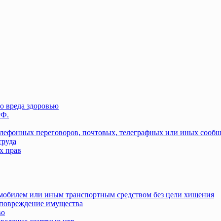
о вреда здоровью
РФ.
елефонных переговоров, почтовых, телеграфных или иных сооб
труда
х прав
омобилем или иным транспортным средством без цели хищения
повреждение имущества
во