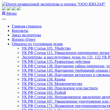
Перейти
к
содержанию
Меню
Главная страница
Контакты
Заказ экспертизы
Вопрос-Ответ
Образцы по уголовным делам
УК РФ Статья 105. Убийство
УК РФ Статья 115. Умышленное причинение легког
Экспертизы, в расследуемых делах по 131, 132 УК 
УК РФ Статья 135. Развратные действия
УК РФ Статья 138. Нарушение тайны переписки, т
УК РФ Статья 143. Нарушение требований охраны 
УК РФ Статья 146. Нарушение авторских и смежны
УК РФ Статья 158. Кража
УК РФ Статья 159. Мошенничество
УК РФ Статья 160. Присвоение или растрата
УК РФ Статья 162. Разбой
УК РФ Статья 166. Неправомерное завладение авт
УК РФ Статья 167. Умышленные уничтожение или 
УК РФ Статья 171. Незаконное предпринимательст