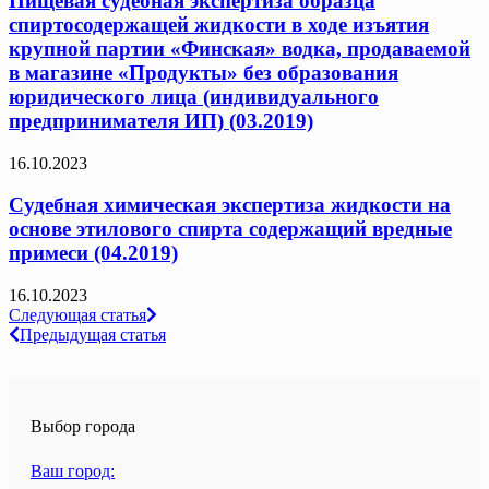
Пищевая судебная экспертиза образца
спиртосодержащей жидкости в ходе изъятия
крупной партии «Финская» водка, продаваемой
в магазине «Продукты» без образования
юридического лица (индивидуального
предпринимателя ИП) (03.2019)
16.10.2023
Судебная химическая экспертиза жидкости на
основе этилового спирта содержащий вредные
примеси (04.2019)
16.10.2023
Навигация
Следующая статья
Предыдущая статья
по
записям
Выбор города
Ваш город: