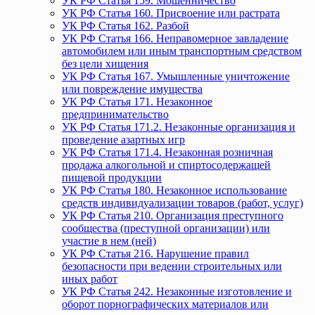
УК РФ Статья 159. Мошенничество
УК РФ Статья 160. Присвоение или растрата
УК РФ Статья 162. Разбой
УК РФ Статья 166. Неправомерное завладение
автомобилем или иным транспортным средством
без цели хищения
УК РФ Статья 167. Умышленные уничтожение
или повреждение имущества
УК РФ Статья 171. Незаконное
предпринимательство
УК РФ Статья 171.2. Незаконные организация и
проведение азартных игр
УК РФ Статья 171.4. Незаконная розничная
продажа алкогольной и спиртосодержащей
пищевой продукции
УК РФ Статья 180. Незаконное использование
средств индивидуализации товаров (работ, услуг)
УК РФ Статья 210. Организация преступного
сообщества (преступной организации) или
участие в нем (ней)
УК РФ Статья 216. Нарушение правил
безопасности при ведении строительных или
иных работ
УК РФ Статья 242. Незаконные изготовление и
оборот порнографических материалов или