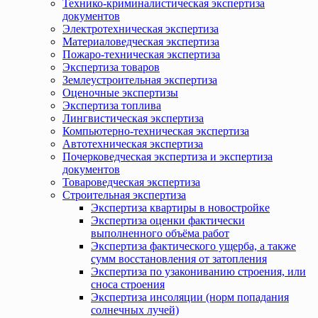
Технико-криминалистическая экспертиза
документов
Электротехническая экспертиза
Материаловедческая экспертиза
Пожаро-техническая экспертиза
Экспертиза товаров
Землеустроительная экспертиза
Оценочные экспертизы
Экспертиза топлива
Лингвистическая экспертиза
Компьютерно-техническая экспертиза
Автотехническая экспертиза
Почерковедческая экспертиза и экспертиза
документов
Товароведческая экспертиза
Строительная экспертиза
Экспертиза квартиры в новостройке
Экспертиза оценки фактически
выполненного объёма работ
Экспертиза фактического ущерба, а также
сумм восстановления от затопления
Экспертиза по узакониванию строения, или
сноса строения
Экспертиза инсоляции (норм попадания
солнечных лучей)