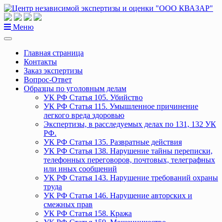
Перейти
к
содержанию
Меню
Главная страница
Контакты
Заказ экспертизы
Вопрос-Ответ
Образцы по уголовным делам
УК РФ Статья 105. Убийство
УК РФ Статья 115. Умышленное причинение
легкого вреда здоровью
Экспертизы, в расследуемых делах по 131, 132 УК
РФ.
УК РФ Статья 135. Развратные действия
УК РФ Статья 138. Нарушение тайны переписки,
телефонных переговоров, почтовых, телеграфных
или иных сообщений
УК РФ Статья 143. Нарушение требований охраны
труда
УК РФ Статья 146. Нарушение авторских и
смежных прав
УК РФ Статья 158. Кража