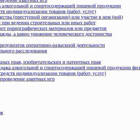
оведение азартных игр
жа алкогольной и спиртосодержащей пищевой продукции
тв индивидуализации товаров (работ, услуг)
ства (преступной организации) или участие в нем (ней)
 при ведении строительных или иных работ
рот порнографических материалов или предметов
ажды, а равно унижение человеческого достоинства
результатов оперативно-разыскной деятельности
льного расследования
ных прав, изобретательских и патентных прав
родажа алкогольной и спиртосодержащей пищевой продукции фи
редств индивидуализации товаров (работ, услуг)
 проведение азартных игр
ов