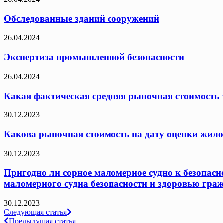
Обследованные зданий сооружений
26.04.2024
Экспертиза промышленной безопасности
26.04.2024
Какая фактическая средняя рыночная стоимость т
30.12.2023
Какова рыночная стоимость на дату оценки жило
30.12.2023
Пригодно ли сорное маломерное судно к безопасн
маломерного судна безопасности и здоровью граж
30.12.2023
Навигация
Следующая статья
Предыдущая статья