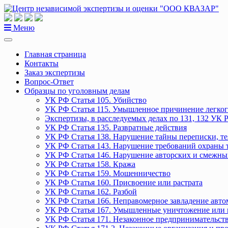
Перейти
к
содержанию
Меню
Главная страница
Контакты
Заказ экспертизы
Вопрос-Ответ
Образцы по уголовным делам
УК РФ Статья 105. Убийство
УК РФ Статья 115. Умышленное причинение легког
Экспертизы, в расследуемых делах по 131, 132 УК 
УК РФ Статья 135. Развратные действия
УК РФ Статья 138. Нарушение тайны переписки, т
УК РФ Статья 143. Нарушение требований охраны 
УК РФ Статья 146. Нарушение авторских и смежны
УК РФ Статья 158. Кража
УК РФ Статья 159. Мошенничество
УК РФ Статья 160. Присвоение или растрата
УК РФ Статья 162. Разбой
УК РФ Статья 166. Неправомерное завладение авт
УК РФ Статья 167. Умышленные уничтожение или 
УК РФ Статья 171. Незаконное предпринимательст