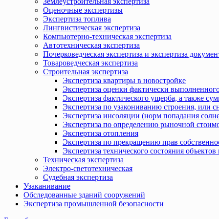
Землеустроительная экспертиза
Оценочные экспертизы
Экспертиза топлива
Лингвистическая экспертиза
Компьютерно-техническая экспертиза
Автотехническая экспертиза
Почерковедческая экспертиза и экспертиза докумен
Товароведческая экспертиза
Строительная экспертиза
Экспертиза квартиры в новостройке
Экспертиза оценки фактически выполненного
Экспертиза фактического ущерба, а также сум
Экспертиза по узакониванию строения, или с
Экспертиза инсоляции (норм попадания солн
Экспертиза по определению рыночной стоимо
Экспертиза отопления
Экспертиза по прекращению прав собственно
Экспертиза технического состояния объекто
Техническая экспертиза
Электро-светотехническая
Судебная экспертиза
Узаканивание
Обследованные зданий сооружений
Экспертиза промышленной безопасности