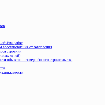
тов
 объёма работ
м восстановления от затопления
носа строения
ечных лучей)
сти объектов незавершённого строительства
сти
в недвижимости