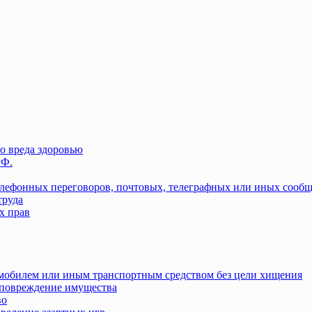
о вреда здоровью
РФ.
елефонных переговоров, почтовых, телеграфных или иных сооб
труда
х прав
омобилем или иным транспортным средством без цели хищения
повреждение имущества
во