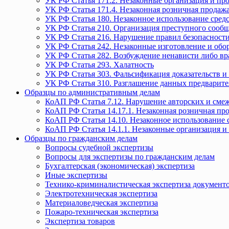
УК РФ Статья 171.2. Незаконные организация и пр
УК РФ Статья 171.4. Незаконная розничная прода
УК РФ Статья 180. Незаконное использование средс
УК РФ Статья 210. Организация преступного сообще
УК РФ Статья 216. Нарушение правил безопасности
УК РФ Статья 242. Незаконные изготовление и обо
УК РФ Статья 282. Возбуждение ненависти либо вр
УК РФ Статья 293. Халатность
УК РФ Статья 303. Фальсификация доказательств и 
УК РФ Статья 310. Разглашение данных предварите
Образцы по административным делам
КоАП РФ Статья 7.12. Нарушение авторских и смеж
КоАП РФ Статья 14.17.1. Незаконная розничная п
КоАП РФ Статья 14.10. Незаконное использование с
КоАП РФ Статья 14.1.1. Незаконные организация и
Образцы по гражданским делам
Вопросы судебной экспертизы
Вопросы для экспертизы по гражданским делам
Бухгалтерская (экономическая) экспертиза
Иные экспертизы
Технико-криминалистическая экспертиза документ
Электротехническая экспертиза
Материаловедческая экспертиза
Пожаро-техническая экспертиза
Экспертиза товаров