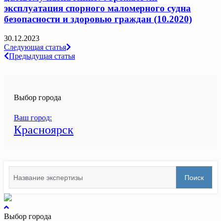
эксплуатация спорного маломерного судна
безопасности и здоровью граждан (10.2020)
30.12.2023
Навигация
Следующая статья
Предыдущая статья
по
записям
Выбор города
Ваш город:
Красноярск
Search
Поиск
for:
вернуться
к
Выбор города