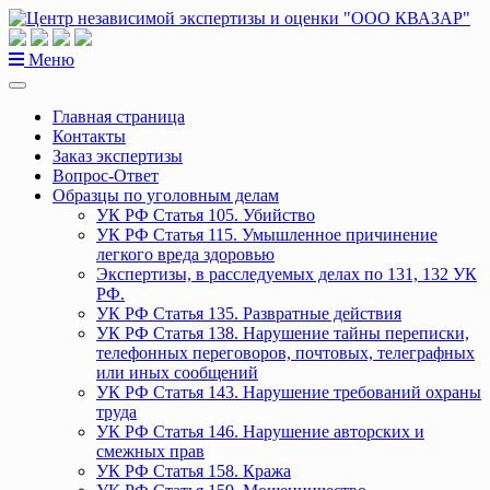
Перейти
к
содержанию
Меню
Главная страница
Контакты
Заказ экспертизы
Вопрос-Ответ
Образцы по уголовным делам
УК РФ Статья 105. Убийство
УК РФ Статья 115. Умышленное причинение
легкого вреда здоровью
Экспертизы, в расследуемых делах по 131, 132 УК
РФ.
УК РФ Статья 135. Развратные действия
УК РФ Статья 138. Нарушение тайны переписки,
телефонных переговоров, почтовых, телеграфных
или иных сообщений
УК РФ Статья 143. Нарушение требований охраны
труда
УК РФ Статья 146. Нарушение авторских и
смежных прав
УК РФ Статья 158. Кража