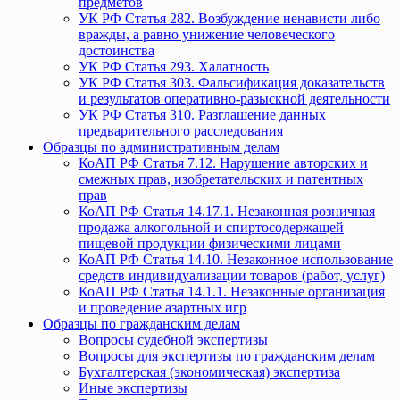
предметов
УК РФ Статья 282. Возбуждение ненависти либо
вражды, а равно унижение человеческого
достоинства
УК РФ Статья 293. Халатность
УК РФ Статья 303. Фальсификация доказательств
и результатов оперативно-разыскной деятельности
УК РФ Статья 310. Разглашение данных
предварительного расследования
Образцы по административным делам
КоАП РФ Статья 7.12. Нарушение авторских и
смежных прав, изобретательских и патентных
прав
КоАП РФ Статья 14.17.1. Незаконная розничная
продажа алкогольной и спиртосодержащей
пищевой продукции физическими лицами
КоАП РФ Статья 14.10. Незаконное использование
средств индивидуализации товаров (работ, услуг)
КоАП РФ Статья 14.1.1. Незаконные организация
и проведение азартных игр
Образцы по гражданским делам
Вопросы судебной экспертизы
Вопросы для экспертизы по гражданским делам
Бухгалтерская (экономическая) экспертиза
Иные экспертизы