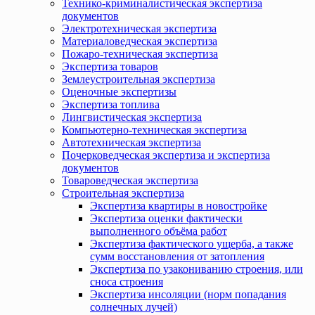
Технико-криминалистическая экспертиза
документов
Электротехническая экспертиза
Материаловедческая экспертиза
Пожаро-техническая экспертиза
Экспертиза товаров
Землеустроительная экспертиза
Оценочные экспертизы
Экспертиза топлива
Лингвистическая экспертиза
Компьютерно-техническая экспертиза
Автотехническая экспертиза
Почерковедческая экспертиза и экспертиза
документов
Товароведческая экспертиза
Строительная экспертиза
Экспертиза квартиры в новостройке
Экспертиза оценки фактически
выполненного объёма работ
Экспертиза фактического ущерба, а также
сумм восстановления от затопления
Экспертиза по узакониванию строения, или
сноса строения
Экспертиза инсоляции (норм попадания
солнечных лучей)