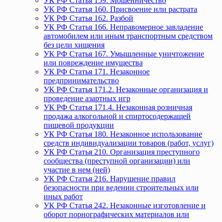
УК РФ Статья 159. Мошенничество
УК РФ Статья 160. Присвоение или растрата
УК РФ Статья 162. Разбой
УК РФ Статья 166. Неправомерное завладение
автомобилем или иным транспортным средством
без цели хищения
УК РФ Статья 167. Умышленные уничтожение
или повреждение имущества
УК РФ Статья 171. Незаконное
предпринимательство
УК РФ Статья 171.2. Незаконные организация и
проведение азартных игр
УК РФ Статья 171.4. Незаконная розничная
продажа алкогольной и спиртосодержащей
пищевой продукции
УК РФ Статья 180. Незаконное использование
средств индивидуализации товаров (работ, услуг)
УК РФ Статья 210. Организация преступного
сообщества (преступной организации) или
участие в нем (ней)
УК РФ Статья 216. Нарушение правил
безопасности при ведении строительных или
иных работ
УК РФ Статья 242. Незаконные изготовление и
оборот порнографических материалов или