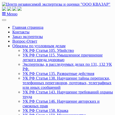
Перейти
к
содержанию
Меню
Главная страница
Контакты
Заказ экспертизы
Вопрос-Ответ
Образцы по уголовным делам
УК РФ Статья 105. Убийство
УК РФ Статья 115. Умышленное причинение
легкого вреда здоровью
Экспертизы, в расследуемых делах по 131, 132 УК
РФ.
УК РФ Статья 135. Развратные действия
УК РФ Статья 138. Нарушение тайны переписки,
телефонных переговоров, почтовых, телеграфных
или иных сообщений
УК РФ Статья 143. Нарушение требований охраны
труда
УК РФ Статья 146. Нарушение авторских и
смежных прав
УК РФ Статья 158. Кража