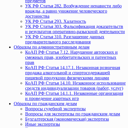
предметов
УК РФ Статья 282. Возбуждение ненависти либо
вражды, а равно унижение человеческого
достоинства
УК РФ Статья 293. Халатность
УК РФ Статья 303. Фальсификация доказательств
и результатов оперативно-разыскной деятельности
УК РФ Статья 310. Разглашение данных
предварительного расследования
Образцы по административным делам
КоАП РФ Статья 7.12. Нарушение авторских и
смежных прав, изобретательских и патентных
прав
КоАП РФ Статья 14.17.1. Незаконная розничная
продажа алкогольной и спиртосодержащей
пищевой продукции физическими лицами
КоАП РФ Статья 14.10. Незаконное использование
средств индивидуализации товаров (работ, услуг)
КоАП РФ Статья 14.1.1. Незаконные организация
и проведение азартных игр
Образцы по гражданским делам
Вопросы судебной экспертизы
Вопросы для экспертизы по гражданским делам
Бухгалтерская (экономическая) экспертиза
Иные экспертизы