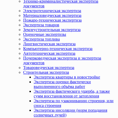
Технико-криминалистическая экспертиза
документов
Электротехническая экспертиза
Материаловедческая экспертиза
Пожаро-техническая экспертиза
Экспертиза товаров
Землеустроительная экспертиза
Оценочные экспертизы
Экспертиза топлива
Лингвистическая экспертиза
Компьютерно-техническая экспертиза
Автотехническая экспертиза
Почерковедческая экспертиза и экспертиза
документов
Товароведческая экспертиза
Строительная экспертиза
Экспертиза квартиры в новостройке
Экспертиза оценки фактически
выполненного объёма работ
Экспертиза фактического ущерба, а также
сумм восстановления от затопления
Экспертиза по узакониванию строения, или
сноса строения
Экспертиза инсоляции (норм попадания
солнечных лучей)