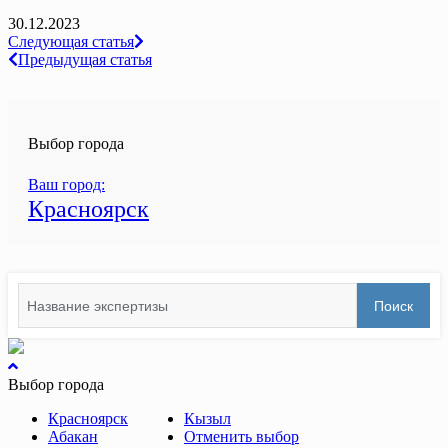
30.12.2023
Навигация
Следующая статья
Предыдущая статья
по
записям
Выбор города
Ваш город:
Красноярск
Search
Поиск
for:
вернуться
к
Выбор города
началу
Красноярск
Кызыл
Абакан
Отменить выбор