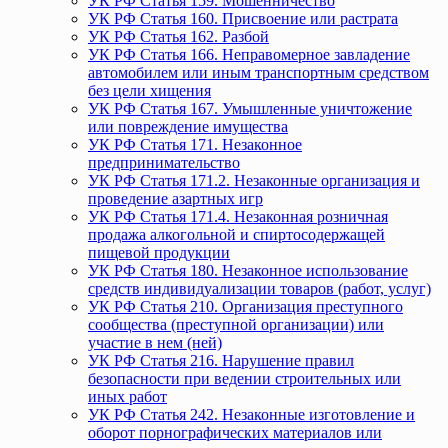
УК РФ Статья 159. Мошенничество
УК РФ Статья 160. Присвоение или растрата
УК РФ Статья 162. Разбой
УК РФ Статья 166. Неправомерное завладение
автомобилем или иным транспортным средством
без цели хищения
УК РФ Статья 167. Умышленные уничтожение
или повреждение имущества
УК РФ Статья 171. Незаконное
предпринимательство
УК РФ Статья 171.2. Незаконные организация и
проведение азартных игр
УК РФ Статья 171.4. Незаконная розничная
продажа алкогольной и спиртосодержащей
пищевой продукции
УК РФ Статья 180. Незаконное использование
средств индивидуализации товаров (работ, услуг)
УК РФ Статья 210. Организация преступного
сообщества (преступной организации) или
участие в нем (ней)
УК РФ Статья 216. Нарушение правил
безопасности при ведении строительных или
иных работ
УК РФ Статья 242. Незаконные изготовление и
оборот порнографических материалов или