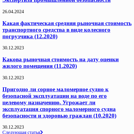
26.04.2024
Какая фактическая средняя рыночная стоимость
транспортного средства в виде колесного
погрузчика (12.2020)
30.12.2023
Какова рыночная стоимость на дату оценки
жилого помещения (11.2020)
30.12.2023
Пригодно ли сорное маломерное судно к
безопасной эксплуатации на воде по его
целевому назначению. Угрожает ли
эксплуатация спорного маломерного судна
безопасности и здоровью граждан (10.2020)
30.12.2023
Навигация
Следующая статья