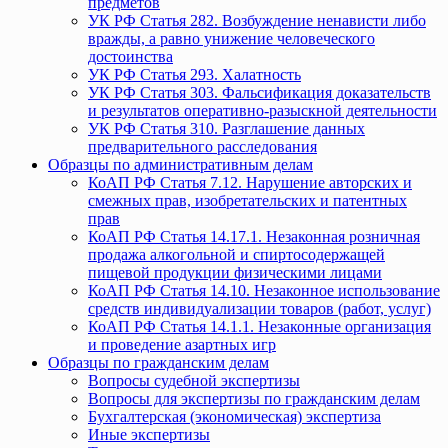
предметов
УК РФ Статья 282. Возбуждение ненависти либо
вражды, а равно унижение человеческого
достоинства
УК РФ Статья 293. Халатность
УК РФ Статья 303. Фальсификация доказательств
и результатов оперативно-разыскной деятельности
УК РФ Статья 310. Разглашение данных
предварительного расследования
Образцы по административным делам
КоАП РФ Статья 7.12. Нарушение авторских и
смежных прав, изобретательских и патентных
прав
КоАП РФ Статья 14.17.1. Незаконная розничная
продажа алкогольной и спиртосодержащей
пищевой продукции физическими лицами
КоАП РФ Статья 14.10. Незаконное использование
средств индивидуализации товаров (работ, услуг)
КоАП РФ Статья 14.1.1. Незаконные организация
и проведение азартных игр
Образцы по гражданским делам
Вопросы судебной экспертизы
Вопросы для экспертизы по гражданским делам
Бухгалтерская (экономическая) экспертиза
Иные экспертизы