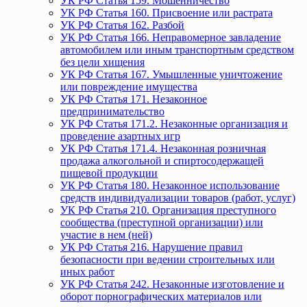
УК РФ Статья 159. Мошенничество
УК РФ Статья 160. Присвоение или растрата
УК РФ Статья 162. Разбой
УК РФ Статья 166. Неправомерное завладение
автомобилем или иным транспортным средством
без цели хищения
УК РФ Статья 167. Умышленные уничтожение
или повреждение имущества
УК РФ Статья 171. Незаконное
предпринимательство
УК РФ Статья 171.2. Незаконные организация и
проведение азартных игр
УК РФ Статья 171.4. Незаконная розничная
продажа алкогольной и спиртосодержащей
пищевой продукции
УК РФ Статья 180. Незаконное использование
средств индивидуализации товаров (работ, услуг)
УК РФ Статья 210. Организация преступного
сообщества (преступной организации) или
участие в нем (ней)
УК РФ Статья 216. Нарушение правил
безопасности при ведении строительных или
иных работ
УК РФ Статья 242. Незаконные изготовление и
оборот порнографических материалов или