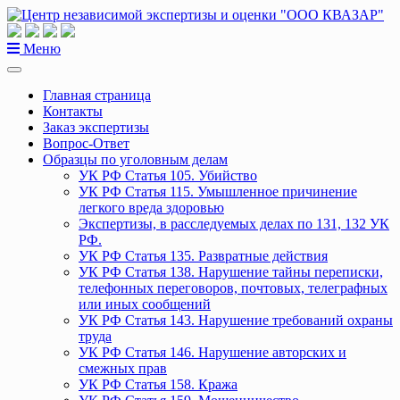
Перейти
к
содержанию
Меню
Главная страница
Контакты
Заказ экспертизы
Вопрос-Ответ
Образцы по уголовным делам
УК РФ Статья 105. Убийство
УК РФ Статья 115. Умышленное причинение
легкого вреда здоровью
Экспертизы, в расследуемых делах по 131, 132 УК
РФ.
УК РФ Статья 135. Развратные действия
УК РФ Статья 138. Нарушение тайны переписки,
телефонных переговоров, почтовых, телеграфных
или иных сообщений
УК РФ Статья 143. Нарушение требований охраны
труда
УК РФ Статья 146. Нарушение авторских и
смежных прав
УК РФ Статья 158. Кража