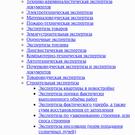
Технико-криминалистическая экспертиза
документов
Электротехническая экспертиза
Материаловедческая экспертиза
Пожаро-техническая экспертиза
Экспертиза товаров
Землеустроительная экспертиза
Оценочные экспертизы
Экспертиза топлива
Лингвистическая экспертиза
Компьютерно-техническая экспертиза
Автотехническая экспертиза
Почерковедческая экспертиза и экспертиза
документов
Товароведческая экспертиза
Строительная экспертиза
Экспертиза квартиры в новостройке
Экспертиза оценки фактически
выполненного объёма работ
Экспертиза фактического ущерба, а также
сумм восстановления от затопления
Экспертиза по узакониванию строения, или
сноса строения
Экспертиза инсоляции (норм попадания
солнечных лучей)