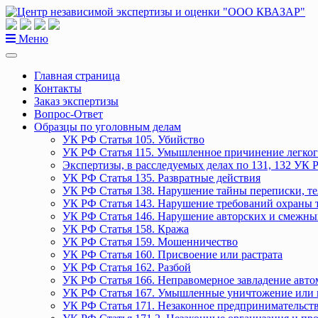
Перейти
к
содержанию
Меню
Главная страница
Контакты
Заказ экспертизы
Вопрос-Ответ
Образцы по уголовным делам
УК РФ Статья 105. Убийство
УК РФ Статья 115. Умышленное причинение легког
Экспертизы, в расследуемых делах по 131, 132 УК 
УК РФ Статья 135. Развратные действия
УК РФ Статья 138. Нарушение тайны переписки, т
УК РФ Статья 143. Нарушение требований охраны 
УК РФ Статья 146. Нарушение авторских и смежны
УК РФ Статья 158. Кража
УК РФ Статья 159. Мошенничество
УК РФ Статья 160. Присвоение или растрата
УК РФ Статья 162. Разбой
УК РФ Статья 166. Неправомерное завладение авт
УК РФ Статья 167. Умышленные уничтожение или 
УК РФ Статья 171. Незаконное предпринимательст