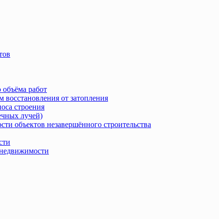
тов
 объёма работ
м восстановления от затопления
носа строения
ечных лучей)
сти объектов незавершённого строительства
сти
в недвижимости