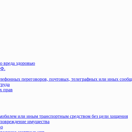
о вреда здоровью
РФ.
елефонных переговоров, почтовых, телеграфных или иных сооб
труда
х прав
омобилем или иным транспортным средством без цели хищения
повреждение имущества
во