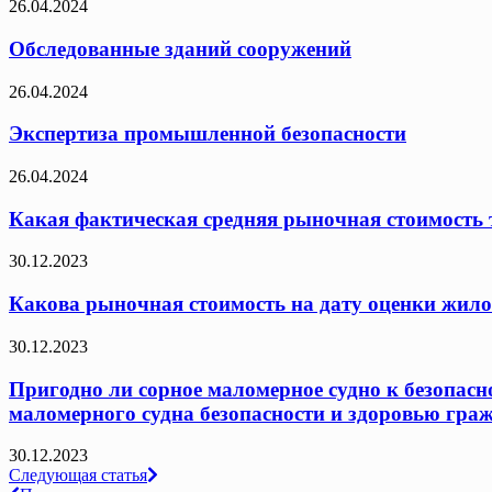
26.04.2024
Обследованные зданий сооружений
26.04.2024
Экспертиза промышленной безопасности
26.04.2024
Какая фактическая средняя рыночная стоимость т
30.12.2023
Какова рыночная стоимость на дату оценки жило
30.12.2023
Пригодно ли сорное маломерное судно к безопасн
маломерного судна безопасности и здоровью граж
30.12.2023
Навигация
Следующая статья