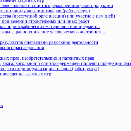
оведение азартных игр
жа алкогольной и спиртосодержащей пищевой продукции
тв индивидуализации товаров (работ, услуг)
ства (преступной организации) или участие в нем (ней)
 при ведении строительных или иных работ
рот порнографических материалов или предметов
ажды, а равно унижение человеческого достоинства
результатов оперативно-разыскной деятельности
льного расследования
ных прав, изобретательских и патентных прав
родажа алкогольной и спиртосодержащей пищевой продукции фи
редств индивидуализации товаров (работ, услуг)
 проведение азартных игр
ов