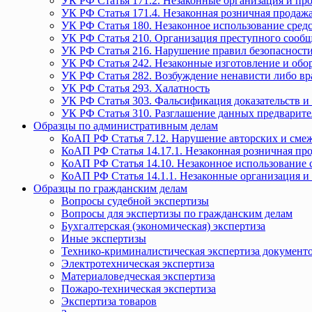
УК РФ Статья 171.2. Незаконные организация и пр
УК РФ Статья 171.4. Незаконная розничная прода
УК РФ Статья 180. Незаконное использование средс
УК РФ Статья 210. Организация преступного сообще
УК РФ Статья 216. Нарушение правил безопасности
УК РФ Статья 242. Незаконные изготовление и обо
УК РФ Статья 282. Возбуждение ненависти либо вр
УК РФ Статья 293. Халатность
УК РФ Статья 303. Фальсификация доказательств и 
УК РФ Статья 310. Разглашение данных предварите
Образцы по административным делам
КоАП РФ Статья 7.12. Нарушение авторских и смеж
КоАП РФ Статья 14.17.1. Незаконная розничная п
КоАП РФ Статья 14.10. Незаконное использование с
КоАП РФ Статья 14.1.1. Незаконные организация и
Образцы по гражданским делам
Вопросы судебной экспертизы
Вопросы для экспертизы по гражданским делам
Бухгалтерская (экономическая) экспертиза
Иные экспертизы
Технико-криминалистическая экспертиза документ
Электротехническая экспертиза
Материаловедческая экспертиза
Пожаро-техническая экспертиза
Экспертиза товаров