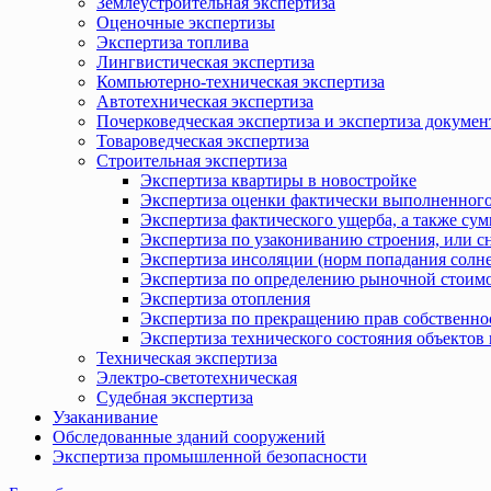
Землеустроительная экспертиза
Оценочные экспертизы
Экспертиза топлива
Лингвистическая экспертиза
Компьютерно-техническая экспертиза
Автотехническая экспертиза
Почерковедческая экспертиза и экспертиза докумен
Товароведческая экспертиза
Строительная экспертиза
Экспертиза квартиры в новостройке
Экспертиза оценки фактически выполненного
Экспертиза фактического ущерба, а также сум
Экспертиза по узакониванию строения, или с
Экспертиза инсоляции (норм попадания солн
Экспертиза по определению рыночной стоимо
Экспертиза отопления
Экспертиза по прекращению прав собственно
Экспертиза технического состояния объекто
Техническая экспертиза
Электро-светотехническая
Судебная экспертиза
Узаканивание
Обследованные зданий сооружений
Экспертиза промышленной безопасности