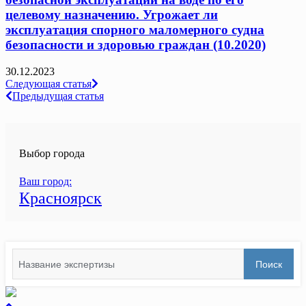
целевому назначению. Угрожает ли
эксплуатация спорного маломерного судна
безопасности и здоровью граждан (10.2020)
30.12.2023
Навигация
Следующая статья
Предыдущая статья
по
записям
Выбор города
Ваш город:
Красноярск
Search
Поиск
for:
вернуться