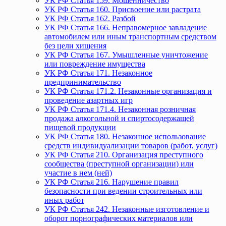
УК РФ Статья 159. Мошенничество
УК РФ Статья 160. Присвоение или растрата
УК РФ Статья 162. Разбой
УК РФ Статья 166. Неправомерное завладение
автомобилем или иным транспортным средством
без цели хищения
УК РФ Статья 167. Умышленные уничтожение
или повреждение имущества
УК РФ Статья 171. Незаконное
предпринимательство
УК РФ Статья 171.2. Незаконные организация и
проведение азартных игр
УК РФ Статья 171.4. Незаконная розничная
продажа алкогольной и спиртосодержащей
пищевой продукции
УК РФ Статья 180. Незаконное использование
средств индивидуализации товаров (работ, услуг)
УК РФ Статья 210. Организация преступного
сообщества (преступной организации) или
участие в нем (ней)
УК РФ Статья 216. Нарушение правил
безопасности при ведении строительных или
иных работ
УК РФ Статья 242. Незаконные изготовление и
оборот порнографических материалов или