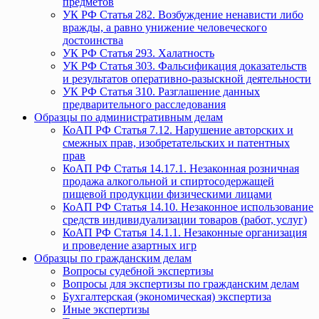
предметов
УК РФ Статья 282. Возбуждение ненависти либо
вражды, а равно унижение человеческого
достоинства
УК РФ Статья 293. Халатность
УК РФ Статья 303. Фальсификация доказательств
и результатов оперативно-разыскной деятельности
УК РФ Статья 310. Разглашение данных
предварительного расследования
Образцы по административным делам
КоАП РФ Статья 7.12. Нарушение авторских и
смежных прав, изобретательских и патентных
прав
КоАП РФ Статья 14.17.1. Незаконная розничная
продажа алкогольной и спиртосодержащей
пищевой продукции физическими лицами
КоАП РФ Статья 14.10. Незаконное использование
средств индивидуализации товаров (работ, услуг)
КоАП РФ Статья 14.1.1. Незаконные организация
и проведение азартных игр
Образцы по гражданским делам
Вопросы судебной экспертизы
Вопросы для экспертизы по гражданским делам
Бухгалтерская (экономическая) экспертиза
Иные экспертизы