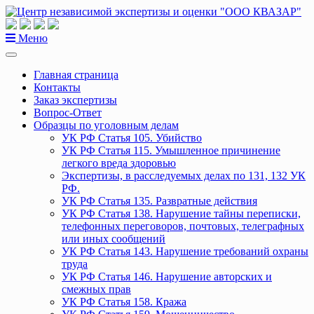
Перейти
к
содержанию
Меню
Главная страница
Контакты
Заказ экспертизы
Вопрос-Ответ
Образцы по уголовным делам
УК РФ Статья 105. Убийство
УК РФ Статья 115. Умышленное причинение
легкого вреда здоровью
Экспертизы, в расследуемых делах по 131, 132 УК
РФ.
УК РФ Статья 135. Развратные действия
УК РФ Статья 138. Нарушение тайны переписки,
телефонных переговоров, почтовых, телеграфных
или иных сообщений
УК РФ Статья 143. Нарушение требований охраны
труда
УК РФ Статья 146. Нарушение авторских и
смежных прав
УК РФ Статья 158. Кража