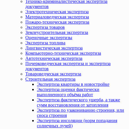
Технико-криминалистическая экспертиза
документов
Электротехническая экспертиза
Материаловедческая экспертиза
Пожаро-техническая экспертиза
Экспертиза товаров
Землеустроительная экспертиза
Оценочные экспертизы
Экспертиза топлива
Лингвистическая экспертиза
Компьютерно-техническая экспертиза
Автотехническая экспертиза
Почерковедческая экспертиза и экспертиза
документов
Товароведческая экспертиза
Строительная экспертиза
Экспертиза квартиры в новостройке
Экспертиза оценки фактически
выполненного объёма работ
Экспертиза фактического ущерба, а также
сумм восстановления от затопления
Экспертиза по узакониванию строения, или
сноса строения
Экспертиза инсоляции (норм попадания
солнечных лучей)