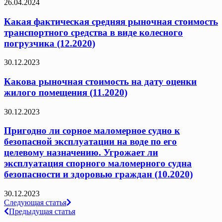
26.04.2024
Какая фактическая средняя рыночная стоимость
транспортного средства в виде колесного
погрузчика (12.2020)
30.12.2023
Какова рыночная стоимость на дату оценки
жилого помещения (11.2020)
30.12.2023
Пригодно ли сорное маломерное судно к
безопасной эксплуатации на воде по его
целевому назначению. Угрожает ли
эксплуатация спорного маломерного судна
безопасности и здоровью граждан (10.2020)
30.12.2023
Навигация
Следующая статья
Предыдущая статья
по