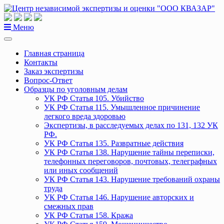
Перейти
к
содержанию
Меню
Главная страница
Контакты
Заказ экспертизы
Вопрос-Ответ
Образцы по уголовным делам
УК РФ Статья 105. Убийство
УК РФ Статья 115. Умышленное причинение
легкого вреда здоровью
Экспертизы, в расследуемых делах по 131, 132 УК
РФ.
УК РФ Статья 135. Развратные действия
УК РФ Статья 138. Нарушение тайны переписки,
телефонных переговоров, почтовых, телеграфных
или иных сообщений
УК РФ Статья 143. Нарушение требований охраны
труда
УК РФ Статья 146. Нарушение авторских и
смежных прав
УК РФ Статья 158. Кража