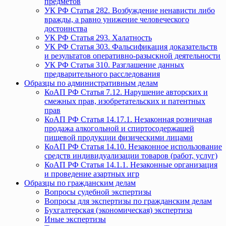
предметов
УК РФ Статья 282. Возбуждение ненависти либо
вражды, а равно унижение человеческого
достоинства
УК РФ Статья 293. Халатность
УК РФ Статья 303. Фальсификация доказательств
и результатов оперативно-разыскной деятельности
УК РФ Статья 310. Разглашение данных
предварительного расследования
Образцы по административным делам
КоАП РФ Статья 7.12. Нарушение авторских и
смежных прав, изобретательских и патентных
прав
КоАП РФ Статья 14.17.1. Незаконная розничная
продажа алкогольной и спиртосодержащей
пищевой продукции физическими лицами
КоАП РФ Статья 14.10. Незаконное использование
средств индивидуализации товаров (работ, услуг)
КоАП РФ Статья 14.1.1. Незаконные организация
и проведение азартных игр
Образцы по гражданским делам
Вопросы судебной экспертизы
Вопросы для экспертизы по гражданским делам
Бухгалтерская (экономическая) экспертиза
Иные экспертизы