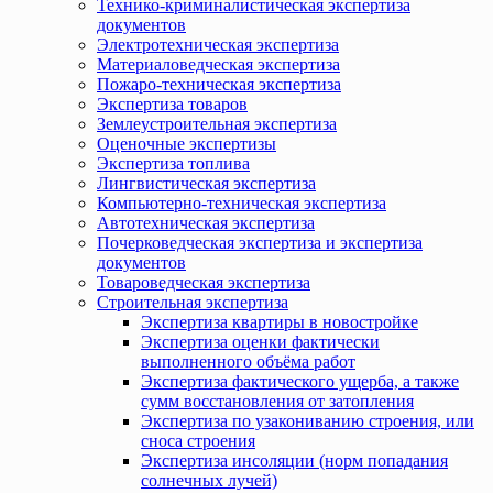
Технико-криминалистическая экспертиза
документов
Электротехническая экспертиза
Материаловедческая экспертиза
Пожаро-техническая экспертиза
Экспертиза товаров
Землеустроительная экспертиза
Оценочные экспертизы
Экспертиза топлива
Лингвистическая экспертиза
Компьютерно-техническая экспертиза
Автотехническая экспертиза
Почерковедческая экспертиза и экспертиза
документов
Товароведческая экспертиза
Строительная экспертиза
Экспертиза квартиры в новостройке
Экспертиза оценки фактически
выполненного объёма работ
Экспертиза фактического ущерба, а также
сумм восстановления от затопления
Экспертиза по узакониванию строения, или
сноса строения
Экспертиза инсоляции (норм попадания
солнечных лучей)