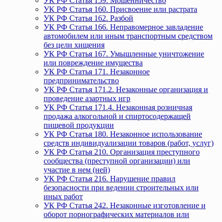
УК РФ Статья 159. Мошенничество
УК РФ Статья 160. Присвоение или растрата
УК РФ Статья 162. Разбой
УК РФ Статья 166. Неправомерное завладение
автомобилем или иным транспортным средством
без цели хищения
УК РФ Статья 167. Умышленные уничтожение
или повреждение имущества
УК РФ Статья 171. Незаконное
предпринимательство
УК РФ Статья 171.2. Незаконные организация и
проведение азартных игр
УК РФ Статья 171.4. Незаконная розничная
продажа алкогольной и спиртосодержащей
пищевой продукции
УК РФ Статья 180. Незаконное использование
средств индивидуализации товаров (работ, услуг)
УК РФ Статья 210. Организация преступного
сообщества (преступной организации) или
участие в нем (ней)
УК РФ Статья 216. Нарушение правил
безопасности при ведении строительных или
иных работ
УК РФ Статья 242. Незаконные изготовление и
оборот порнографических материалов или