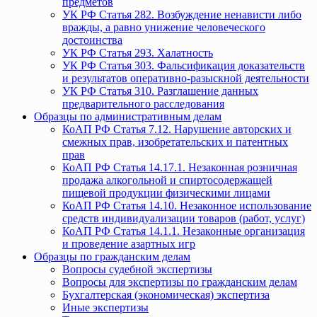
предметов
УК РФ Статья 282. Возбуждение ненависти либо
вражды, а равно унижение человеческого
достоинства
УК РФ Статья 293. Халатность
УК РФ Статья 303. Фальсификация доказательств
и результатов оперативно-разыскной деятельности
УК РФ Статья 310. Разглашение данных
предварительного расследования
Образцы по административным делам
КоАП РФ Статья 7.12. Нарушение авторских и
смежных прав, изобретательских и патентных
прав
КоАП РФ Статья 14.17.1. Незаконная розничная
продажа алкогольной и спиртосодержащей
пищевой продукции физическими лицами
КоАП РФ Статья 14.10. Незаконное использование
средств индивидуализации товаров (работ, услуг)
КоАП РФ Статья 14.1.1. Незаконные организация
и проведение азартных игр
Образцы по гражданским делам
Вопросы судебной экспертизы
Вопросы для экспертизы по гражданским делам
Бухгалтерская (экономическая) экспертиза
Иные экспертизы