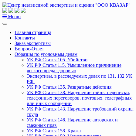
Перейти
к
содержанию
Меню
Главная страница
Контакты
Заказ экспертизы
Вопрос-Ответ
Образцы по уголовным делам
УК РФ Статья 105. Убийство
УК РФ Статья 115. Умышленное причинение
легкого вреда здоровью
Экспертизы, в расследуемых делах по 131, 132 УК
РФ.
УК РФ Статья 135. Развратные действия
УК РФ Статья 138. Нарушение тайны переписки,
телефонных переговоров, почтовых, телеграфных
или иных сообщений
УК РФ Статья 143. Нарушение требований охраны
труда
УК РФ Статья 146. Нарушение авторских и
смежных прав
УК РФ Статья 158. Кража