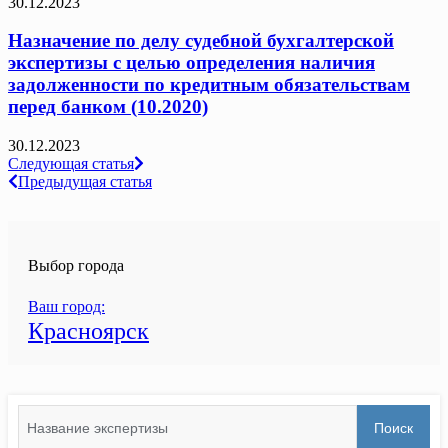
30.12.2023
Назначение по делу судебной бухгалтерской
экспертизы с целью определения наличия
задолженности по кредитным обязательствам
перед банком (10.2020)
30.12.2023
Навигация
Следующая статья
Предыдущая статья
по
записям
Выбор города
Ваш город:
Красноярск
Search
Поиск
for: