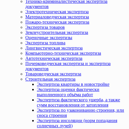
Технико-криминалистическая экспертиза
документов
Электротехническая экспертиза
Материаловедческая экспертиза
Пожаро-техническая экспертиза
Экспертиза товаров
Землеустроительная экспертиза
Оценочные экспертизы
Экспертиза топлива
Лингвистическая экспертиза
Компьютерно-техническая экспертиза
Автотехническая экспертиза
Почерковедческая экспертиза и экспертиза
документов
Товароведческая экспертиза
Строительная экспертиза
Экспертиза квартиры в новостройке
Экспертиза оценки фактически
выполненного объёма работ
Экспертиза фактического ущерба, а также
сумм восстановления от затопления
Экспертиза по узакониванию строения, или
сноса строения
Экспертиза инсоляции (норм попадания
солнечных лучей)