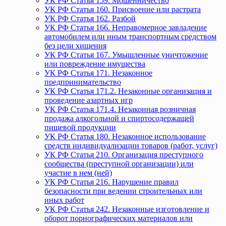
УК РФ Статья 159. Мошенничество
УК РФ Статья 160. Присвоение или растрата
УК РФ Статья 162. Разбой
УК РФ Статья 166. Неправомерное завладение
автомобилем или иным транспортным средством
без цели хищения
УК РФ Статья 167. Умышленные уничтожение
или повреждение имущества
УК РФ Статья 171. Незаконное
предпринимательство
УК РФ Статья 171.2. Незаконные организация и
проведение азартных игр
УК РФ Статья 171.4. Незаконная розничная
продажа алкогольной и спиртосодержащей
пищевой продукции
УК РФ Статья 180. Незаконное использование
средств индивидуализации товаров (работ, услуг)
УК РФ Статья 210. Организация преступного
сообщества (преступной организации) или
участие в нем (ней)
УК РФ Статья 216. Нарушение правил
безопасности при ведении строительных или
иных работ
УК РФ Статья 242. Незаконные изготовление и
оборот порнографических материалов или