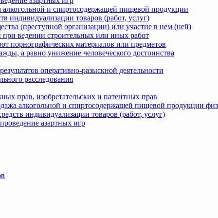
оведение азартных игр
жа алкогольной и спиртосодержащей пищевой продукции
тв индивидуализации товаров (работ, услуг)
ства (преступной организации) или участие в нем (ней)
 при ведении строительных или иных работ
рот порнографических материалов или предметов
ажды, а равно унижение человеческого достоинства
результатов оперативно-разыскной деятельности
льного расследования
ных прав, изобретательских и патентных прав
родажа алкогольной и спиртосодержащей пищевой продукции фи
редств индивидуализации товаров (работ, услуг)
 проведение азартных игр
ов