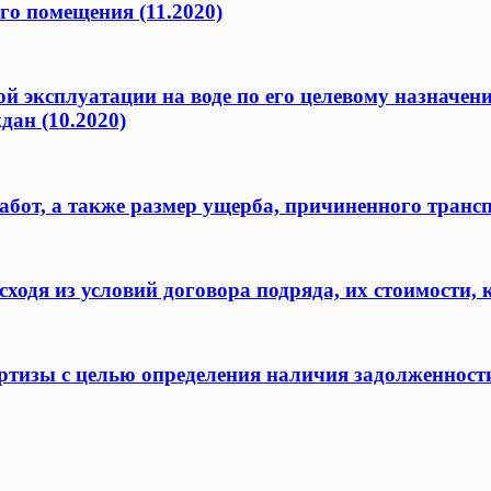
го помещения (11.2020)
ой эксплуатации на воде по его целевому назначен
дан (10.2020)
бот, а также размер ущерба, причиненного транс
одя из условий договора подряда, их стоимости, 
ертизы с целью определения наличия задолженност