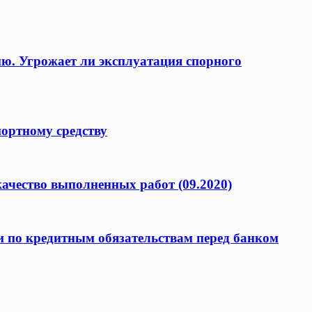
ию. Угрожает ли эксплуатация спорного
портному средству
качество выполненных работ (09.2020)
и по кредитным обязательствам перед банком