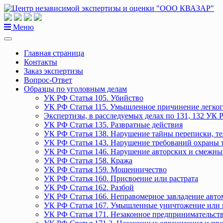
Перейти
к
содержанию
Меню
Главная страница
Контакты
Заказ экспертизы
Вопрос-Ответ
Образцы по уголовным делам
УК РФ Статья 105. Убийство
УК РФ Статья 115. Умышленное причинение легког
Экспертизы, в расследуемых делах по 131, 132 УК 
УК РФ Статья 135. Развратные действия
УК РФ Статья 138. Нарушение тайны переписки, т
УК РФ Статья 143. Нарушение требований охраны 
УК РФ Статья 146. Нарушение авторских и смежны
УК РФ Статья 158. Кража
УК РФ Статья 159. Мошенничество
УК РФ Статья 160. Присвоение или растрата
УК РФ Статья 162. Разбой
УК РФ Статья 166. Неправомерное завладение авт
УК РФ Статья 167. Умышленные уничтожение или 
УК РФ Статья 171. Незаконное предпринимательст