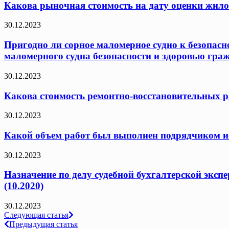
Какова рыночная стоимость на дату оценки жило
30.12.2023
Пригодно ли сорное маломерное судно к безопасн
маломерного судна безопасности и здоровью граж
30.12.2023
Какова стоимость ремонтно-восстановительных ра
30.12.2023
Какой объем работ был выполнен подрядчиком исх
30.12.2023
Назначение по делу судебной бухгалтерской эксп
(10.2020)
30.12.2023
Навигация
Следующая статья
Предыдущая статья