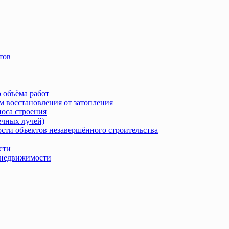
тов
 объёма работ
м восстановления от затопления
носа строения
ечных лучей)
сти объектов незавершённого строительства
сти
в недвижимости