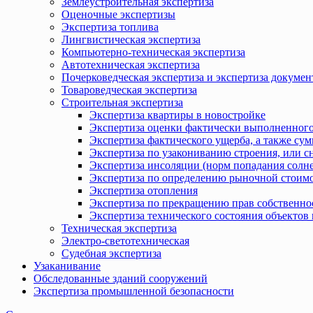
Землеустроительная экспертиза
Оценочные экспертизы
Экспертиза топлива
Лингвистическая экспертиза
Компьютерно-техническая экспертиза
Автотехническая экспертиза
Почерковедческая экспертиза и экспертиза докумен
Товароведческая экспертиза
Строительная экспертиза
Экспертиза квартиры в новостройке
Экспертиза оценки фактически выполненного
Экспертиза фактического ущерба, а также сум
Экспертиза по узакониванию строения, или с
Экспертиза инсоляции (норм попадания солн
Экспертиза по определению рыночной стоимо
Экспертиза отопления
Экспертиза по прекращению прав собственно
Экспертиза технического состояния объекто
Техническая экспертиза
Электро-светотехническая
Судебная экспертиза
Узаканивание
Обследованные зданий сооружений
Экспертиза промышленной безопасности