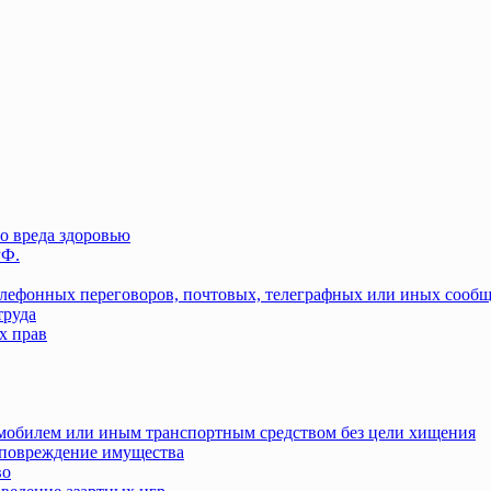
о вреда здоровью
РФ.
елефонных переговоров, почтовых, телеграфных или иных сооб
труда
х прав
омобилем или иным транспортным средством без цели хищения
повреждение имущества
во