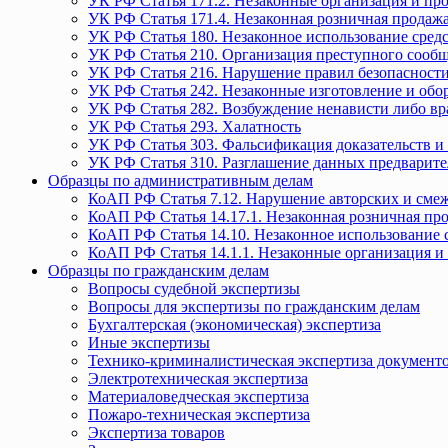
УК РФ Статья 171.2. Незаконные организация и пр
УК РФ Статья 171.4. Незаконная розничная прода
УК РФ Статья 180. Незаконное использование средс
УК РФ Статья 210. Организация преступного сообще
УК РФ Статья 216. Нарушение правил безопасности
УК РФ Статья 242. Незаконные изготовление и обо
УК РФ Статья 282. Возбуждение ненависти либо вр
УК РФ Статья 293. Халатность
УК РФ Статья 303. Фальсификация доказательств и 
УК РФ Статья 310. Разглашение данных предварите
Образцы по административным делам
КоАП РФ Статья 7.12. Нарушение авторских и смеж
КоАП РФ Статья 14.17.1. Незаконная розничная п
КоАП РФ Статья 14.10. Незаконное использование с
КоАП РФ Статья 14.1.1. Незаконные организация и
Образцы по гражданским делам
Вопросы судебной экспертизы
Вопросы для экспертизы по гражданским делам
Бухгалтерская (экономическая) экспертиза
Иные экспертизы
Технико-криминалистическая экспертиза документ
Электротехническая экспертиза
Материаловедческая экспертиза
Пожаро-техническая экспертиза
Экспертиза товаров