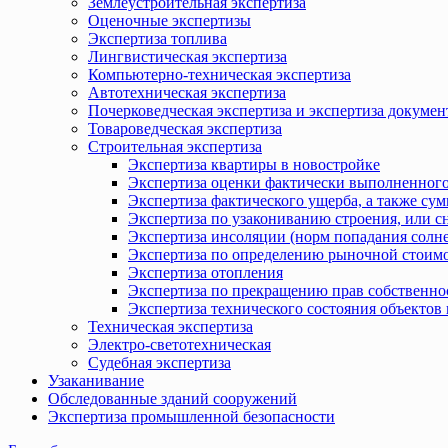
Землеустроительная экспертиза
Оценочные экспертизы
Экспертиза топлива
Лингвистическая экспертиза
Компьютерно-техническая экспертиза
Автотехническая экспертиза
Почерковедческая экспертиза и экспертиза докумен
Товароведческая экспертиза
Строительная экспертиза
Экспертиза квартиры в новостройке
Экспертиза оценки фактически выполненного
Экспертиза фактического ущерба, а также сум
Экспертиза по узакониванию строения, или с
Экспертиза инсоляции (норм попадания солн
Экспертиза по определению рыночной стоимо
Экспертиза отопления
Экспертиза по прекращению прав собственно
Экспертиза технического состояния объекто
Техническая экспертиза
Электро-светотехническая
Судебная экспертиза
Узаканивание
Обследованные зданий сооружений
Экспертиза промышленной безопасности