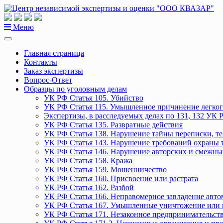
Перейти
к
содержанию
Меню
Главная страница
Контакты
Заказ экспертизы
Вопрос-Ответ
Образцы по уголовным делам
УК РФ Статья 105. Убийство
УК РФ Статья 115. Умышленное причинение легког
Экспертизы, в расследуемых делах по 131, 132 УК 
УК РФ Статья 135. Развратные действия
УК РФ Статья 138. Нарушение тайны переписки, т
УК РФ Статья 143. Нарушение требований охраны 
УК РФ Статья 146. Нарушение авторских и смежны
УК РФ Статья 158. Кража
УК РФ Статья 159. Мошенничество
УК РФ Статья 160. Присвоение или растрата
УК РФ Статья 162. Разбой
УК РФ Статья 166. Неправомерное завладение авт
УК РФ Статья 167. Умышленные уничтожение или 
УК РФ Статья 171. Незаконное предпринимательст