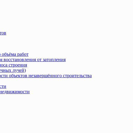
тов
 объёма работ
м восстановления от затопления
носа строения
ечных лучей)
сти объектов незавершённого строительства
сти
в недвижимости