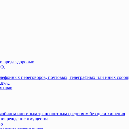
о вреда здоровью
РФ.
елефонных переговоров, почтовых, телеграфных или иных сооб
труда
х прав
омобилем или иным транспортным средством без цели хищения
повреждение имущества
во