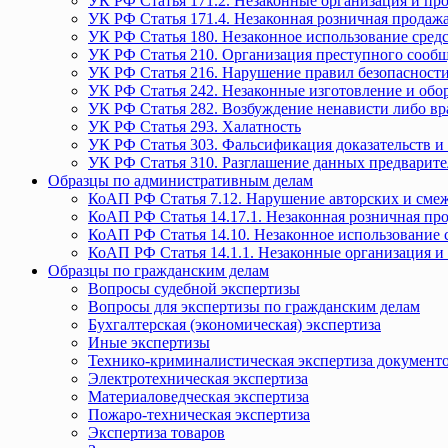
УК РФ Статья 171.2. Незаконные организация и пр
УК РФ Статья 171.4. Незаконная розничная прода
УК РФ Статья 180. Незаконное использование средс
УК РФ Статья 210. Организация преступного сообще
УК РФ Статья 216. Нарушение правил безопасности
УК РФ Статья 242. Незаконные изготовление и обо
УК РФ Статья 282. Возбуждение ненависти либо вр
УК РФ Статья 293. Халатность
УК РФ Статья 303. Фальсификация доказательств и 
УК РФ Статья 310. Разглашение данных предварите
Образцы по административным делам
КоАП РФ Статья 7.12. Нарушение авторских и смеж
КоАП РФ Статья 14.17.1. Незаконная розничная п
КоАП РФ Статья 14.10. Незаконное использование с
КоАП РФ Статья 14.1.1. Незаконные организация и
Образцы по гражданским делам
Вопросы судебной экспертизы
Вопросы для экспертизы по гражданским делам
Бухгалтерская (экономическая) экспертиза
Иные экспертизы
Технико-криминалистическая экспертиза документ
Электротехническая экспертиза
Материаловедческая экспертиза
Пожаро-техническая экспертиза
Экспертиза товаров