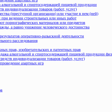
оведение азартных игр
жа алкогольной и спиртосодержащей пищевой продукции
тв индивидуализации товаров (работ, услуг)
ства (преступной организации) или участие в нем (ней)
 при ведении строительных или иных работ
рот порнографических материалов или предметов
ажды, а равно унижение человеческого достоинства
результатов оперативно-разыскной деятельности
льного расследования
ных прав, изобретательских и патентных прав
родажа алкогольной и спиртосодержащей пищевой продукции фи
редств индивидуализации товаров (работ, услуг)
 проведение азартных игр
ов