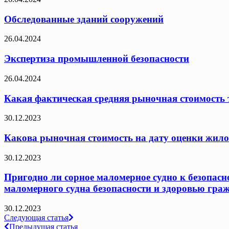
Обследованные зданий сооружений
26.04.2024
Экспертиза промышленной безопасности
26.04.2024
Какая фактическая средняя рыночная стоимость т
30.12.2023
Какова рыночная стоимость на дату оценки жило
30.12.2023
Пригодно ли сорное маломерное судно к безопасн
маломерного судна безопасности и здоровью граж
30.12.2023
Навигация
Следующая статья
Предыдущая статья