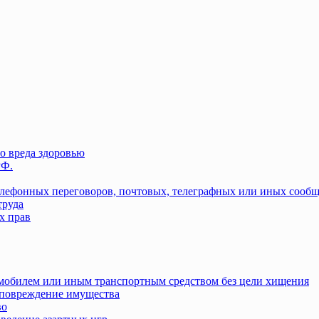
о вреда здоровью
РФ.
елефонных переговоров, почтовых, телеграфных или иных сооб
труда
х прав
омобилем или иным транспортным средством без цели хищения
повреждение имущества
во