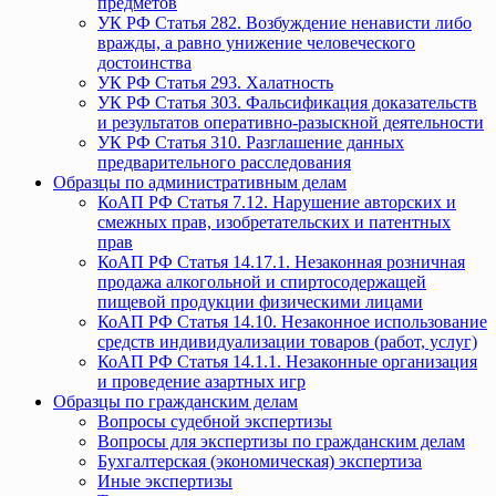
предметов
УК РФ Статья 282. Возбуждение ненависти либо
вражды, а равно унижение человеческого
достоинства
УК РФ Статья 293. Халатность
УК РФ Статья 303. Фальсификация доказательств
и результатов оперативно-разыскной деятельности
УК РФ Статья 310. Разглашение данных
предварительного расследования
Образцы по административным делам
КоАП РФ Статья 7.12. Нарушение авторских и
смежных прав, изобретательских и патентных
прав
КоАП РФ Статья 14.17.1. Незаконная розничная
продажа алкогольной и спиртосодержащей
пищевой продукции физическими лицами
КоАП РФ Статья 14.10. Незаконное использование
средств индивидуализации товаров (работ, услуг)
КоАП РФ Статья 14.1.1. Незаконные организация
и проведение азартных игр
Образцы по гражданским делам
Вопросы судебной экспертизы
Вопросы для экспертизы по гражданским делам
Бухгалтерская (экономическая) экспертиза
Иные экспертизы