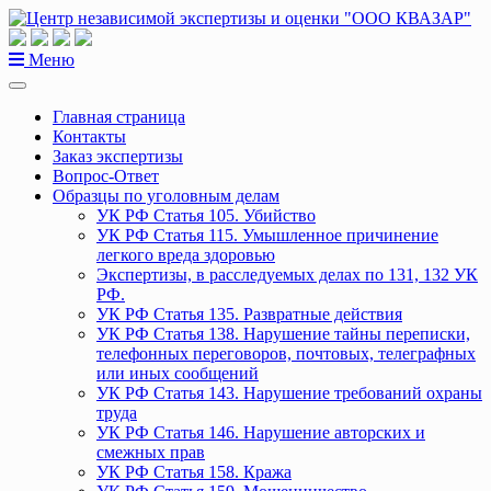
Перейти
к
содержанию
Меню
Главная страница
Контакты
Заказ экспертизы
Вопрос-Ответ
Образцы по уголовным делам
УК РФ Статья 105. Убийство
УК РФ Статья 115. Умышленное причинение
легкого вреда здоровью
Экспертизы, в расследуемых делах по 131, 132 УК
РФ.
УК РФ Статья 135. Развратные действия
УК РФ Статья 138. Нарушение тайны переписки,
телефонных переговоров, почтовых, телеграфных
или иных сообщений
УК РФ Статья 143. Нарушение требований охраны
труда
УК РФ Статья 146. Нарушение авторских и
смежных прав
УК РФ Статья 158. Кража