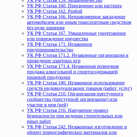
УК РФ Статья 159. Мошенничество
УК РФ Статья 160. Присвоение или растрата
УК РФ Статья 162. Разбой
УК РФ Статья 166. Неправомерное завладение
автомобилем или иным транспортным средством
без цели хищения
УК РФ Статья 167. Умышленные уничтожение
или повреждение имущества
УК РФ Статья 171. Незаконное
предпринимательство
УК РФ Статья 171.2. Незаконные организация и
проведение азартных игр
УК РФ Статья 171.4. Незаконная розничная
продажа алкогольной и спиртосодержащей
пищевой продукции
УК РФ Статья 180. Незаконное использование
средств индивидуализации товаров (работ, услуг)
УК РФ Статья 210. Организация преступного
сообщества (преступной организации) или
участие в нем (ней)
УК РФ Статья 216. Нарушение правил
безопасности при ведении строительных или
иных работ
УК РФ Статья 242. Незаконные изготовление и
оборот порнографических материалов или