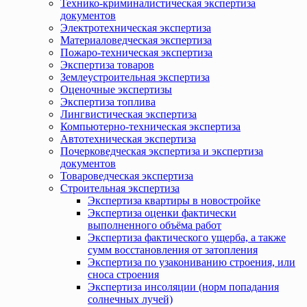
Технико-криминалистическая экспертиза
документов
Электротехническая экспертиза
Материаловедческая экспертиза
Пожаро-техническая экспертиза
Экспертиза товаров
Землеустроительная экспертиза
Оценочные экспертизы
Экспертиза топлива
Лингвистическая экспертиза
Компьютерно-техническая экспертиза
Автотехническая экспертиза
Почерковедческая экспертиза и экспертиза
документов
Товароведческая экспертиза
Строительная экспертиза
Экспертиза квартиры в новостройке
Экспертиза оценки фактически
выполненного объёма работ
Экспертиза фактического ущерба, а также
сумм восстановления от затопления
Экспертиза по узакониванию строения, или
сноса строения
Экспертиза инсоляции (норм попадания
солнечных лучей)