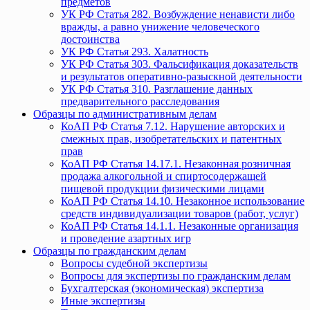
предметов
УК РФ Статья 282. Возбуждение ненависти либо
вражды, а равно унижение человеческого
достоинства
УК РФ Статья 293. Халатность
УК РФ Статья 303. Фальсификация доказательств
и результатов оперативно-разыскной деятельности
УК РФ Статья 310. Разглашение данных
предварительного расследования
Образцы по административным делам
КоАП РФ Статья 7.12. Нарушение авторских и
смежных прав, изобретательских и патентных
прав
КоАП РФ Статья 14.17.1. Незаконная розничная
продажа алкогольной и спиртосодержащей
пищевой продукции физическими лицами
КоАП РФ Статья 14.10. Незаконное использование
средств индивидуализации товаров (работ, услуг)
КоАП РФ Статья 14.1.1. Незаконные организация
и проведение азартных игр
Образцы по гражданским делам
Вопросы судебной экспертизы
Вопросы для экспертизы по гражданским делам
Бухгалтерская (экономическая) экспертиза
Иные экспертизы