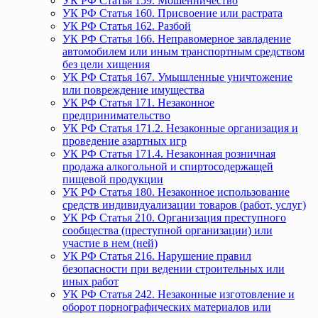
УК РФ Статья 159. Мошенничество
УК РФ Статья 160. Присвоение или растрата
УК РФ Статья 162. Разбой
УК РФ Статья 166. Неправомерное завладение
автомобилем или иным транспортным средством
без цели хищения
УК РФ Статья 167. Умышленные уничтожение
или повреждение имущества
УК РФ Статья 171. Незаконное
предпринимательство
УК РФ Статья 171.2. Незаконные организация и
проведение азартных игр
УК РФ Статья 171.4. Незаконная розничная
продажа алкогольной и спиртосодержащей
пищевой продукции
УК РФ Статья 180. Незаконное использование
средств индивидуализации товаров (работ, услуг)
УК РФ Статья 210. Организация преступного
сообщества (преступной организации) или
участие в нем (ней)
УК РФ Статья 216. Нарушение правил
безопасности при ведении строительных или
иных работ
УК РФ Статья 242. Незаконные изготовление и
оборот порнографических материалов или