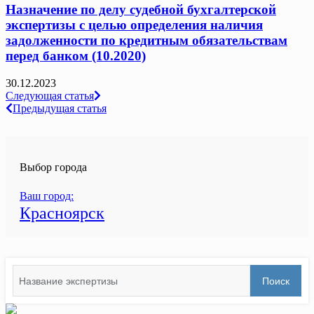
Назначение по делу судебной бухгалтерской
экспертизы с целью определения наличия
задолженности по кредитным обязательствам
перед банком (10.2020)
30.12.2023
Навигация
Следующая статья
Предыдущая статья
по
записям
Выбор города
Ваш город:
Красноярск
Search
Поиск
for: