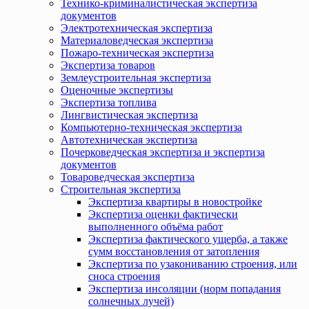
Технико-криминалистическая экспертиза
документов
Электротехническая экспертиза
Материаловедческая экспертиза
Пожаро-техническая экспертиза
Экспертиза товаров
Землеустроительная экспертиза
Оценочные экспертизы
Экспертиза топлива
Лингвистическая экспертиза
Компьютерно-техническая экспертиза
Автотехническая экспертиза
Почерковедческая экспертиза и экспертиза
документов
Товароведческая экспертиза
Строительная экспертиза
Экспертиза квартиры в новостройке
Экспертиза оценки фактически
выполненного объёма работ
Экспертиза фактического ущерба, а также
сумм восстановления от затопления
Экспертиза по узакониванию строения, или
сноса строения
Экспертиза инсоляции (норм попадания
солнечных лучей)