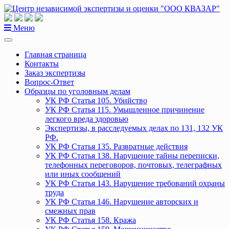
Перейти
к
содержанию
Меню
Главная страница
Контакты
Заказ экспертизы
Вопрос-Ответ
Образцы по уголовным делам
УК РФ Статья 105. Убийство
УК РФ Статья 115. Умышленное причинение
легкого вреда здоровью
Экспертизы, в расследуемых делах по 131, 132 УК
РФ.
УК РФ Статья 135. Развратные действия
УК РФ Статья 138. Нарушение тайны переписки,
телефонных переговоров, почтовых, телеграфных
или иных сообщений
УК РФ Статья 143. Нарушение требований охраны
труда
УК РФ Статья 146. Нарушение авторских и
смежных прав
УК РФ Статья 158. Кража