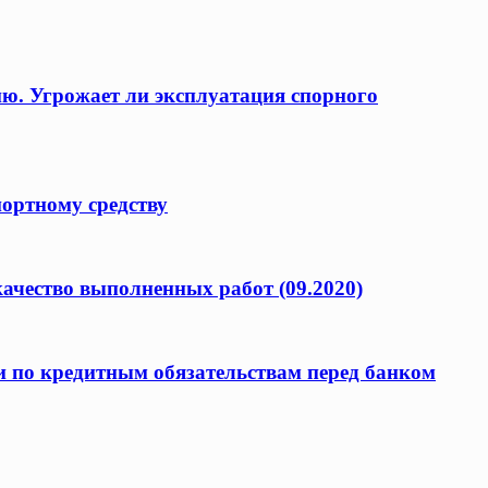
ию. Угрожает ли эксплуатация спорного
портному средству
качество выполненных работ (09.2020)
и по кредитным обязательствам перед банком