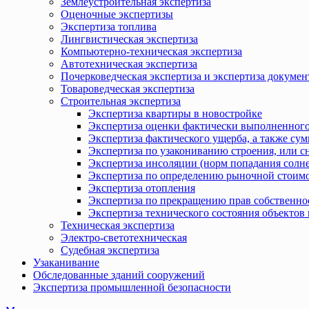
Землеустроительная экспертиза
Оценочные экспертизы
Экспертиза топлива
Лингвистическая экспертиза
Компьютерно-техническая экспертиза
Автотехническая экспертиза
Почерковедческая экспертиза и экспертиза докумен
Товароведческая экспертиза
Строительная экспертиза
Экспертиза квартиры в новостройке
Экспертиза оценки фактически выполненного
Экспертиза фактического ущерба, а также сум
Экспертиза по узакониванию строения, или с
Экспертиза инсоляции (норм попадания солн
Экспертиза по определению рыночной стоимо
Экспертиза отопления
Экспертиза по прекращению прав собственно
Экспертиза технического состояния объекто
Техническая экспертиза
Электро-светотехническая
Судебная экспертиза
Узаканивание
Обследованные зданий сооружений
Экспертиза промышленной безопасности