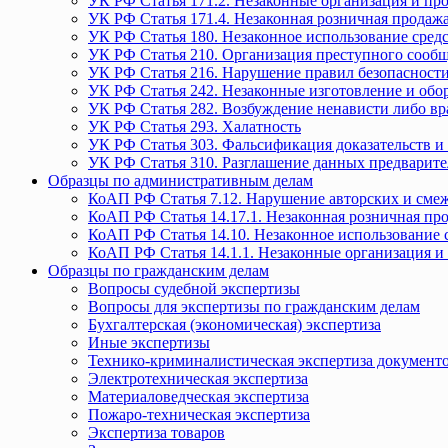
УК РФ Статья 171.2. Незаконные организация и пр
УК РФ Статья 171.4. Незаконная розничная прода
УК РФ Статья 180. Незаконное использование средс
УК РФ Статья 210. Организация преступного сообще
УК РФ Статья 216. Нарушение правил безопасности
УК РФ Статья 242. Незаконные изготовление и обо
УК РФ Статья 282. Возбуждение ненависти либо вр
УК РФ Статья 293. Халатность
УК РФ Статья 303. Фальсификация доказательств и 
УК РФ Статья 310. Разглашение данных предварите
Образцы по административным делам
КоАП РФ Статья 7.12. Нарушение авторских и смеж
КоАП РФ Статья 14.17.1. Незаконная розничная п
КоАП РФ Статья 14.10. Незаконное использование с
КоАП РФ Статья 14.1.1. Незаконные организация и
Образцы по гражданским делам
Вопросы судебной экспертизы
Вопросы для экспертизы по гражданским делам
Бухгалтерская (экономическая) экспертиза
Иные экспертизы
Технико-криминалистическая экспертиза документ
Электротехническая экспертиза
Материаловедческая экспертиза
Пожаро-техническая экспертиза
Экспертиза товаров