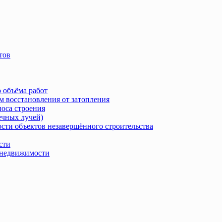
тов
 объёма работ
м восстановления от затопления
носа строения
ечных лучей)
сти объектов незавершённого строительства
сти
в недвижимости