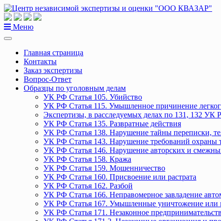
Перейти
к
содержанию
Меню
Главная страница
Контакты
Заказ экспертизы
Вопрос-Ответ
Образцы по уголовным делам
УК РФ Статья 105. Убийство
УК РФ Статья 115. Умышленное причинение легког
Экспертизы, в расследуемых делах по 131, 132 УК 
УК РФ Статья 135. Развратные действия
УК РФ Статья 138. Нарушение тайны переписки, т
УК РФ Статья 143. Нарушение требований охраны 
УК РФ Статья 146. Нарушение авторских и смежны
УК РФ Статья 158. Кража
УК РФ Статья 159. Мошенничество
УК РФ Статья 160. Присвоение или растрата
УК РФ Статья 162. Разбой
УК РФ Статья 166. Неправомерное завладение авт
УК РФ Статья 167. Умышленные уничтожение или 
УК РФ Статья 171. Незаконное предпринимательст