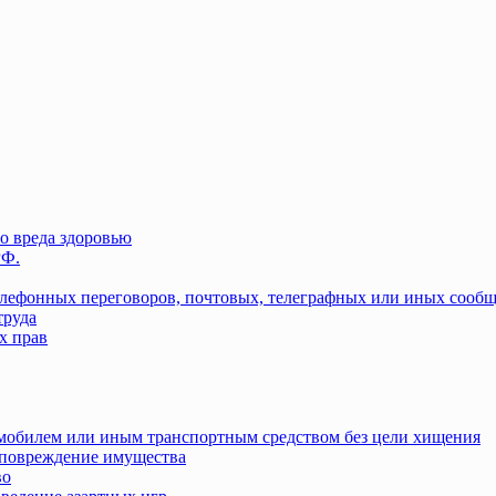
о вреда здоровью
РФ.
елефонных переговоров, почтовых, телеграфных или иных сооб
труда
х прав
омобилем или иным транспортным средством без цели хищения
повреждение имущества
во