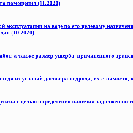
го помещения (11.2020)
ой эксплуатации на воде по его целевому назначен
дан (10.2020)
бот, а также размер ущерба, причиненного транс
одя из условий договора подряда, их стоимости, 
ертизы с целью определения наличия задолженност