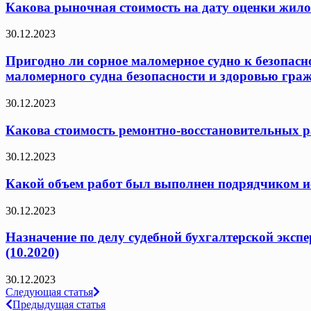
Какова рыночная стоимость на дату оценки жило
30.12.2023
Пригодно ли сорное маломерное судно к безопасн
маломерного судна безопасности и здоровью граж
30.12.2023
Какова стоимость ремонтно-восстановительных ра
30.12.2023
Какой объем работ был выполнен подрядчиком исх
30.12.2023
Назначение по делу судебной бухгалтерской эксп
(10.2020)
30.12.2023
Навигация
Следующая статья
Предыдущая статья