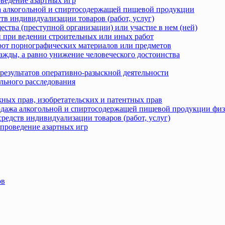
оведение азартных игр
жа алкогольной и спиртосодержащей пищевой продукции
тв индивидуализации товаров (работ, услуг)
ства (преступной организации) или участие в нем (ней)
 при ведении строительных или иных работ
рот порнографических материалов или предметов
ажды, а равно унижение человеческого достоинства
результатов оперативно-разыскной деятельности
льного расследования
ных прав, изобретательских и патентных прав
родажа алкогольной и спиртосодержащей пищевой продукции фи
редств индивидуализации товаров (работ, услуг)
 проведение азартных игр
ов