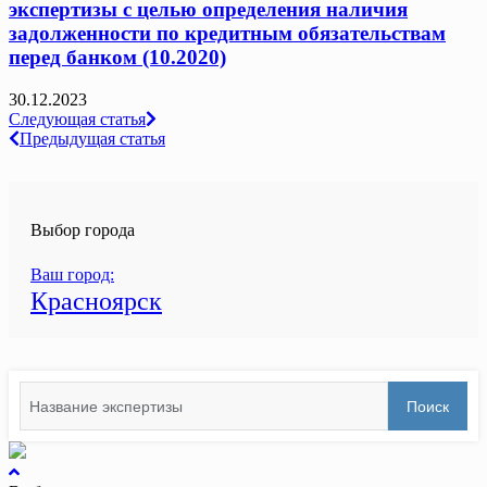
экспертизы с целью определения наличия
задолженности по кредитным обязательствам
перед банком (10.2020)
30.12.2023
Навигация
Следующая статья
Предыдущая статья
по
записям
Выбор города
Ваш город:
Красноярск
Search
Поиск
for:
вернуться