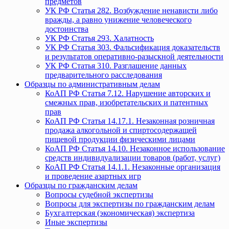
предметов
УК РФ Статья 282. Возбуждение ненависти либо
вражды, а равно унижение человеческого
достоинства
УК РФ Статья 293. Халатность
УК РФ Статья 303. Фальсификация доказательств
и результатов оперативно-разыскной деятельности
УК РФ Статья 310. Разглашение данных
предварительного расследования
Образцы по административным делам
КоАП РФ Статья 7.12. Нарушение авторских и
смежных прав, изобретательских и патентных
прав
КоАП РФ Статья 14.17.1. Незаконная розничная
продажа алкогольной и спиртосодержащей
пищевой продукции физическими лицами
КоАП РФ Статья 14.10. Незаконное использование
средств индивидуализации товаров (работ, услуг)
КоАП РФ Статья 14.1.1. Незаконные организация
и проведение азартных игр
Образцы по гражданским делам
Вопросы судебной экспертизы
Вопросы для экспертизы по гражданским делам
Бухгалтерская (экономическая) экспертиза
Иные экспертизы