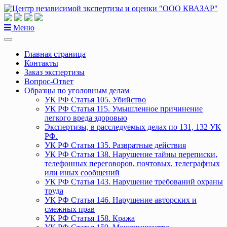
Перейти
к
содержанию
Меню
Главная страница
Контакты
Заказ экспертизы
Вопрос-Ответ
Образцы по уголовным делам
УК РФ Статья 105. Убийство
УК РФ Статья 115. Умышленное причинение
легкого вреда здоровью
Экспертизы, в расследуемых делах по 131, 132 УК
РФ.
УК РФ Статья 135. Развратные действия
УК РФ Статья 138. Нарушение тайны переписки,
телефонных переговоров, почтовых, телеграфных
или иных сообщений
УК РФ Статья 143. Нарушение требований охраны
труда
УК РФ Статья 146. Нарушение авторских и
смежных прав
УК РФ Статья 158. Кража