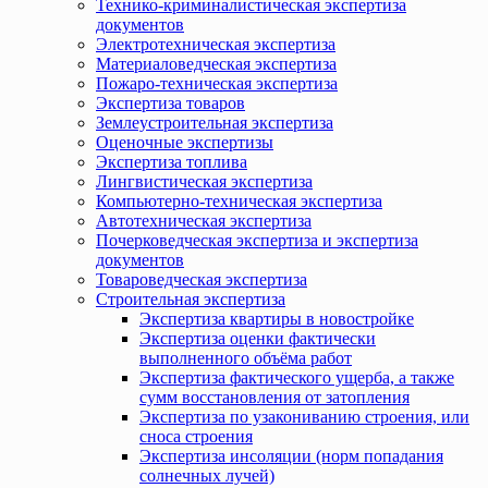
Технико-криминалистическая экспертиза
документов
Электротехническая экспертиза
Материаловедческая экспертиза
Пожаро-техническая экспертиза
Экспертиза товаров
Землеустроительная экспертиза
Оценочные экспертизы
Экспертиза топлива
Лингвистическая экспертиза
Компьютерно-техническая экспертиза
Автотехническая экспертиза
Почерковедческая экспертиза и экспертиза
документов
Товароведческая экспертиза
Строительная экспертиза
Экспертиза квартиры в новостройке
Экспертиза оценки фактически
выполненного объёма работ
Экспертиза фактического ущерба, а также
сумм восстановления от затопления
Экспертиза по узакониванию строения, или
сноса строения
Экспертиза инсоляции (норм попадания
солнечных лучей)