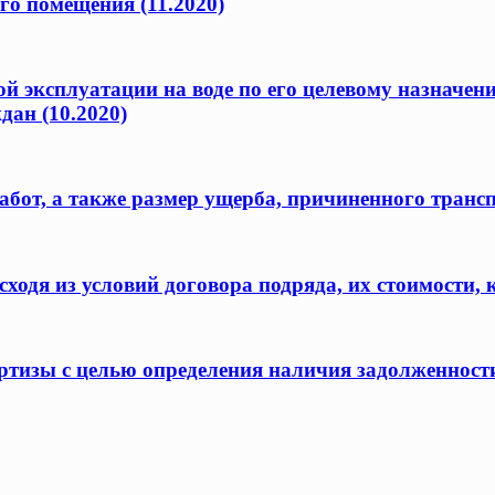
го помещения (11.2020)
ой эксплуатации на воде по его целевому назначен
дан (10.2020)
бот, а также размер ущерба, причиненного транс
одя из условий договора подряда, их стоимости, 
ертизы с целью определения наличия задолженност