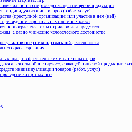
оведение азартных игр
жа алкогольной и спиртосодержащей пищевой продукции
тв индивидуализации товаров (работ, услуг)
ства (преступной организации) или участие в нем (ней)
 при ведении строительных или иных работ
рот порнографических материалов или предметов
ажды, а равно унижение человеческого достоинства
результатов оперативно-разыскной деятельности
льного расследования
ных прав, изобретательских и патентных прав
родажа алкогольной и спиртосодержащей пищевой продукции фи
редств индивидуализации товаров (работ, услуг)
 проведение азартных игр
ов