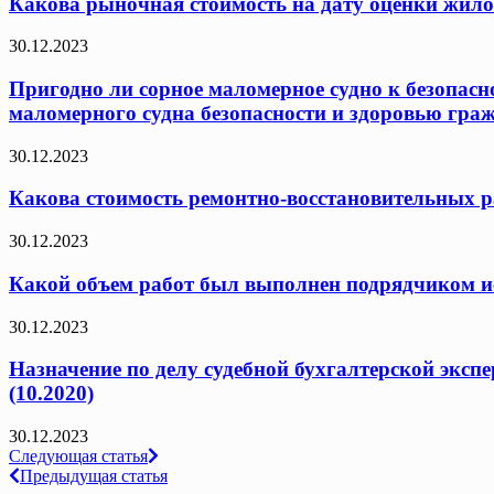
Какова рыночная стоимость на дату оценки жило
30.12.2023
Пригодно ли сорное маломерное судно к безопасн
маломерного судна безопасности и здоровью граж
30.12.2023
Какова стоимость ремонтно-восстановительных ра
30.12.2023
Какой объем работ был выполнен подрядчиком исх
30.12.2023
Назначение по делу судебной бухгалтерской эксп
(10.2020)
30.12.2023
Навигация
Следующая статья
Предыдущая статья
по