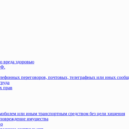
о вреда здоровью
РФ.
елефонных переговоров, почтовых, телеграфных или иных сооб
труда
х прав
омобилем или иным транспортным средством без цели хищения
повреждение имущества
во