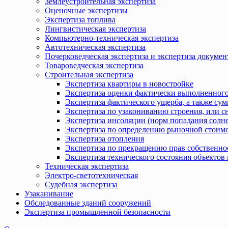
Землеустроительная экспертиза
Оценочные экспертизы
Экспертиза топлива
Лингвистическая экспертиза
Компьютерно-техническая экспертиза
Автотехническая экспертиза
Почерковедческая экспертиза и экспертиза докумен
Товароведческая экспертиза
Строительная экспертиза
Экспертиза квартиры в новостройке
Экспертиза оценки фактически выполненного
Экспертиза фактического ущерба, а также сум
Экспертиза по узакониванию строения, или с
Экспертиза инсоляции (норм попадания солн
Экспертиза по определению рыночной стоимо
Экспертиза отопления
Экспертиза по прекращению прав собственно
Экспертиза технического состояния объекто
Техническая экспертиза
Электро-светотехническая
Судебная экспертиза
Узаканивание
Обследованные зданий сооружений
Экспертиза промышленной безопасности