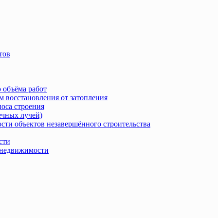
тов
 объёма работ
м восстановления от затопления
носа строения
ечных лучей)
сти объектов незавершённого строительства
сти
в недвижимости