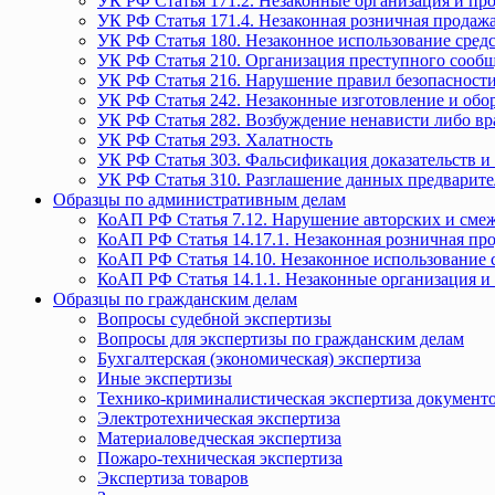
УК РФ Статья 171.2. Незаконные организация и пр
УК РФ Статья 171.4. Незаконная розничная прода
УК РФ Статья 180. Незаконное использование средс
УК РФ Статья 210. Организация преступного сообще
УК РФ Статья 216. Нарушение правил безопасности
УК РФ Статья 242. Незаконные изготовление и обо
УК РФ Статья 282. Возбуждение ненависти либо вр
УК РФ Статья 293. Халатность
УК РФ Статья 303. Фальсификация доказательств и 
УК РФ Статья 310. Разглашение данных предварите
Образцы по административным делам
КоАП РФ Статья 7.12. Нарушение авторских и смеж
КоАП РФ Статья 14.17.1. Незаконная розничная п
КоАП РФ Статья 14.10. Незаконное использование с
КоАП РФ Статья 14.1.1. Незаконные организация и
Образцы по гражданским делам
Вопросы судебной экспертизы
Вопросы для экспертизы по гражданским делам
Бухгалтерская (экономическая) экспертиза
Иные экспертизы
Технико-криминалистическая экспертиза документ
Электротехническая экспертиза
Материаловедческая экспертиза
Пожаро-техническая экспертиза
Экспертиза товаров