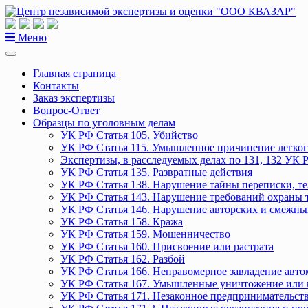
Перейти
к
содержанию
Меню
Главная страница
Контакты
Заказ экспертизы
Вопрос-Ответ
Образцы по уголовным делам
УК РФ Статья 105. Убийство
УК РФ Статья 115. Умышленное причинение легког
Экспертизы, в расследуемых делах по 131, 132 УК 
УК РФ Статья 135. Развратные действия
УК РФ Статья 138. Нарушение тайны переписки, т
УК РФ Статья 143. Нарушение требований охраны 
УК РФ Статья 146. Нарушение авторских и смежны
УК РФ Статья 158. Кража
УК РФ Статья 159. Мошенничество
УК РФ Статья 160. Присвоение или растрата
УК РФ Статья 162. Разбой
УК РФ Статья 166. Неправомерное завладение авт
УК РФ Статья 167. Умышленные уничтожение или 
УК РФ Статья 171. Незаконное предпринимательст