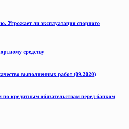
ию. Угрожает ли эксплуатация спорного
портному средству
качество выполненных работ (09.2020)
и по кредитным обязательствам перед банком