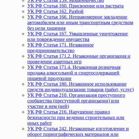
УК РФ Статья 159. Мошенничество
УК РФ Статья 160. Присвоение или растрата
УК РФ Статья 162. Разбой
УК РФ Статья 166. Неправомерное завладение
автомобилем или иным транспортным средством
без цели хищения
УК РФ Статья 167. Умышленные уничтожение
или повреждение имущества
УК РФ Статья 171. Незаконное
предпринимательство
УК РФ Статья 171.2. Незаконные организация и
проведение азартных игр
УК РФ Статья 171.4. Незаконная розничная
продажа алкогольной и спиртосодержащей
пищевой продукции
УК РФ Статья 180. Незаконное использование
средств индивидуализации товаров (работ, услуг)
УК РФ Статья 210. Организация преступного
сообщества (преступной организации) или
участие в нем (ней)
УК РФ Статья 216. Нарушение правил
безопасности при ведении строительных или
иных работ
УК РФ Статья 242. Незаконные изготовление и
оборот порнографических материалов или