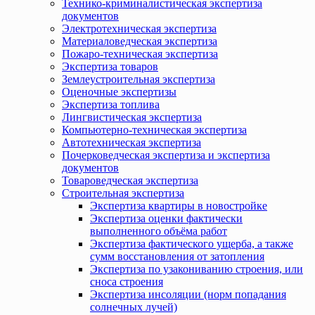
Технико-криминалистическая экспертиза
документов
Электротехническая экспертиза
Материаловедческая экспертиза
Пожаро-техническая экспертиза
Экспертиза товаров
Землеустроительная экспертиза
Оценочные экспертизы
Экспертиза топлива
Лингвистическая экспертиза
Компьютерно-техническая экспертиза
Автотехническая экспертиза
Почерковедческая экспертиза и экспертиза
документов
Товароведческая экспертиза
Строительная экспертиза
Экспертиза квартиры в новостройке
Экспертиза оценки фактически
выполненного объёма работ
Экспертиза фактического ущерба, а также
сумм восстановления от затопления
Экспертиза по узакониванию строения, или
сноса строения
Экспертиза инсоляции (норм попадания
солнечных лучей)