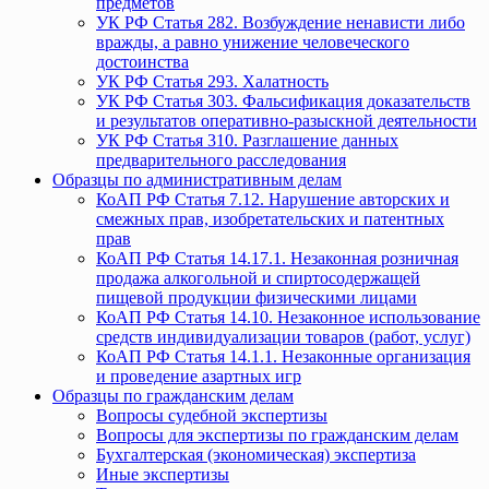
предметов
УК РФ Статья 282. Возбуждение ненависти либо
вражды, а равно унижение человеческого
достоинства
УК РФ Статья 293. Халатность
УК РФ Статья 303. Фальсификация доказательств
и результатов оперативно-разыскной деятельности
УК РФ Статья 310. Разглашение данных
предварительного расследования
Образцы по административным делам
КоАП РФ Статья 7.12. Нарушение авторских и
смежных прав, изобретательских и патентных
прав
КоАП РФ Статья 14.17.1. Незаконная розничная
продажа алкогольной и спиртосодержащей
пищевой продукции физическими лицами
КоАП РФ Статья 14.10. Незаконное использование
средств индивидуализации товаров (работ, услуг)
КоАП РФ Статья 14.1.1. Незаконные организация
и проведение азартных игр
Образцы по гражданским делам
Вопросы судебной экспертизы
Вопросы для экспертизы по гражданским делам
Бухгалтерская (экономическая) экспертиза
Иные экспертизы