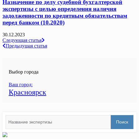
Назначение по делу судебной бухгалтерской
экспертизы с целью определения наличия
задолженности по кредитным обязательствам
перед банком (10.2020)
30.12.2023
Навигация
Следующая статья
Предыдущая статья
по
записям
Выбор города
Ваш город:
Красноярск
Search
Поиск
for: