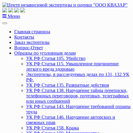
Перейти
к
содержанию
Меню
Главная страница
Контакты
Заказ экспертизы
Вопрос-Ответ
Образцы по уголовным делам
УК РФ Статья 105. Убийство
УК РФ Статья 115. Умышленное причинение
легкого вреда здоровью
Экспертизы, в расследуемых делах по 131, 132 УК
РФ.
УК РФ Статья 135. Развратные действия
УК РФ Статья 138. Нарушение тайны переписки,
телефонных переговоров, почтовых, телеграфных
или иных сообщений
УК РФ Статья 143. Нарушение требований охраны
труда
УК РФ Статья 146. Нарушение авторских и
смежных прав
УК РФ Статья 158. Кража