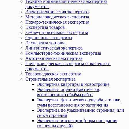
Технико-криминалистическая экспертиза
документов
Электротехническая экспертиза
Материаловедческая экспертиза
Пожаро-техническая экспертиза
Экспертиза товаров
Землеустроительная экспертиза
Оценочные экспертизы
Экспертиза топлива
Лингвистическая экспертиза
Компьютерно-техническая экспертиза
Автотехническая экспертиза
Почерковедческая экспертиза и экспертиза
документов
Товароведческая экспертиза
Строительная экспертиза
Экспертиза квартиры в новостройке
Экспертиза оценки фактически
выполненного объёма работ
Экспертиза фактического ущерба, а также
сумм восстановления от затопления
Экспертиза по узакониванию строения, или
сноса строения
Экспертиза инсоляции (норм попадания
солнечных лучей)