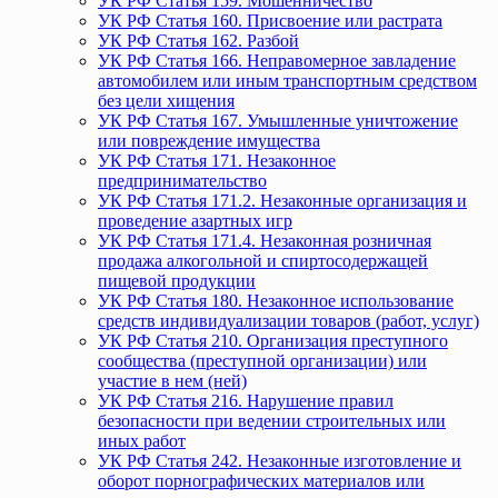
УК РФ Статья 159. Мошенничество
УК РФ Статья 160. Присвоение или растрата
УК РФ Статья 162. Разбой
УК РФ Статья 166. Неправомерное завладение
автомобилем или иным транспортным средством
без цели хищения
УК РФ Статья 167. Умышленные уничтожение
или повреждение имущества
УК РФ Статья 171. Незаконное
предпринимательство
УК РФ Статья 171.2. Незаконные организация и
проведение азартных игр
УК РФ Статья 171.4. Незаконная розничная
продажа алкогольной и спиртосодержащей
пищевой продукции
УК РФ Статья 180. Незаконное использование
средств индивидуализации товаров (работ, услуг)
УК РФ Статья 210. Организация преступного
сообщества (преступной организации) или
участие в нем (ней)
УК РФ Статья 216. Нарушение правил
безопасности при ведении строительных или
иных работ
УК РФ Статья 242. Незаконные изготовление и
оборот порнографических материалов или