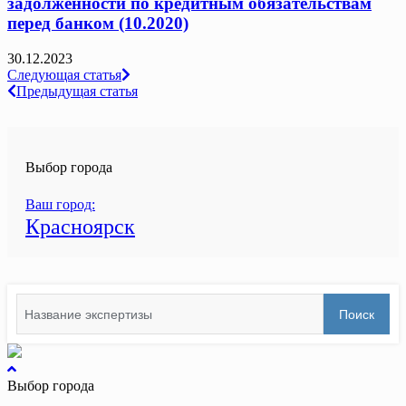
задолженности по кредитным обязательствам
перед банком (10.2020)
30.12.2023
Навигация
Следующая статья
Предыдущая статья
по
записям
Выбор города
Ваш город:
Красноярск
Search
Поиск
for:
вернуться
к
Выбор города
началу