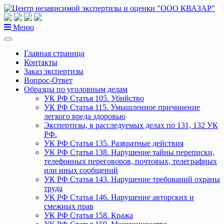
Перейти
к
содержанию
Меню
Главная страница
Контакты
Заказ экспертизы
Вопрос-Ответ
Образцы по уголовным делам
УК РФ Статья 105. Убийство
УК РФ Статья 115. Умышленное причинение
легкого вреда здоровью
Экспертизы, в расследуемых делах по 131, 132 УК
РФ.
УК РФ Статья 135. Развратные действия
УК РФ Статья 138. Нарушение тайны переписки,
телефонных переговоров, почтовых, телеграфных
или иных сообщений
УК РФ Статья 143. Нарушение требований охраны
труда
УК РФ Статья 146. Нарушение авторских и
смежных прав
УК РФ Статья 158. Кража