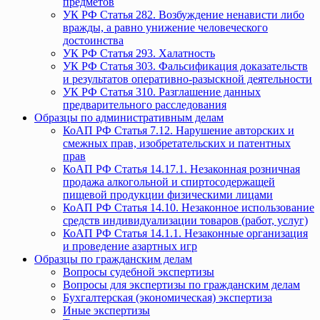
предметов
УК РФ Статья 282. Возбуждение ненависти либо
вражды, а равно унижение человеческого
достоинства
УК РФ Статья 293. Халатность
УК РФ Статья 303. Фальсификация доказательств
и результатов оперативно-разыскной деятельности
УК РФ Статья 310. Разглашение данных
предварительного расследования
Образцы по административным делам
КоАП РФ Статья 7.12. Нарушение авторских и
смежных прав, изобретательских и патентных
прав
КоАП РФ Статья 14.17.1. Незаконная розничная
продажа алкогольной и спиртосодержащей
пищевой продукции физическими лицами
КоАП РФ Статья 14.10. Незаконное использование
средств индивидуализации товаров (работ, услуг)
КоАП РФ Статья 14.1.1. Незаконные организация
и проведение азартных игр
Образцы по гражданским делам
Вопросы судебной экспертизы
Вопросы для экспертизы по гражданским делам
Бухгалтерская (экономическая) экспертиза
Иные экспертизы