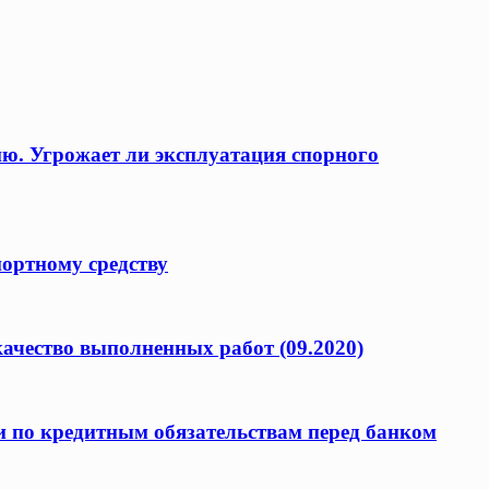
ию. Угрожает ли эксплуатация спорного
портному средству
качество выполненных работ (09.2020)
и по кредитным обязательствам перед банком