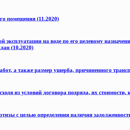
го помещения (11.2020)
ой эксплуатации на воде по его целевому назначен
дан (10.2020)
бот, а также размер ущерба, причиненного транс
одя из условий договора подряда, их стоимости, 
ертизы с целью определения наличия задолженност