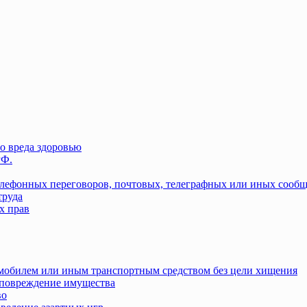
о вреда здоровью
РФ.
елефонных переговоров, почтовых, телеграфных или иных сооб
труда
х прав
омобилем или иным транспортным средством без цели хищения
повреждение имущества
во