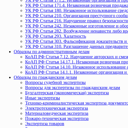
УК РФ Статья 171.2. Незаконные организация и пр
УК РФ Статья 171.4. Незаконная розничная прода
УК РФ Статья 180. Незаконное использование средс
УК РФ Статья 210. Организация преступного сообще
УК РФ Статья 216. Нарушение правил безопасности
УК РФ Статья 242. Незаконные изготовление и обо
УК РФ Статья 282. Возбуждение ненависти либо вр
УК РФ Статья 293. Халатность
УК РФ Статья 303. Фальсификация доказательств и 
УК РФ Статья 310. Разглашение данных предварите
Образцы по административным делам
КоАП РФ Статья 7.12. Нарушение авторских и смеж
КоАП РФ Статья 14.17.1. Незаконная розничная п
КоАП РФ Статья 14.10. Незаконное использование с
КоАП РФ Статья 14.1.1. Незаконные организация и
Образцы по гражданским делам
Вопросы судебной экспертизы
Вопросы для экспертизы по гражданским делам
Бухгалтерская (экономическая) экспертиза
Иные экспертизы
Технико-криминалистическая экспертиза документ
Электротехническая экспертиза
Материаловедческая экспертиза
Пожаро-техническая экспертиза
Экспертиза товаров