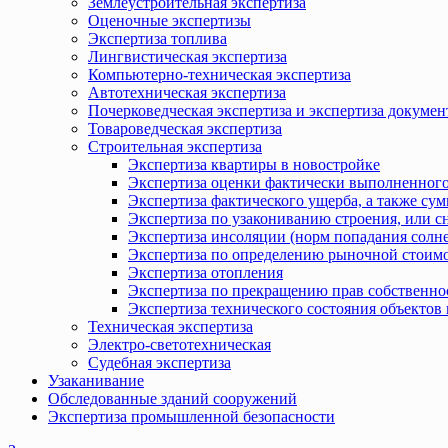
Землеустроительная экспертиза
Оценочные экспертизы
Экспертиза топлива
Лингвистическая экспертиза
Компьютерно-техническая экспертиза
Автотехническая экспертиза
Почерковедческая экспертиза и экспертиза докумен
Товароведческая экспертиза
Строительная экспертиза
Экспертиза квартиры в новостройке
Экспертиза оценки фактически выполненного
Экспертиза фактического ущерба, а также сум
Экспертиза по узакониванию строения, или с
Экспертиза инсоляции (норм попадания солн
Экспертиза по определению рыночной стоимо
Экспертиза отопления
Экспертиза по прекращению прав собственно
Экспертиза технического состояния объекто
Техническая экспертиза
Электро-светотехническая
Судебная экспертиза
Узаканивание
Обследованные зданий сооружений
Экспертиза промышленной безопасности