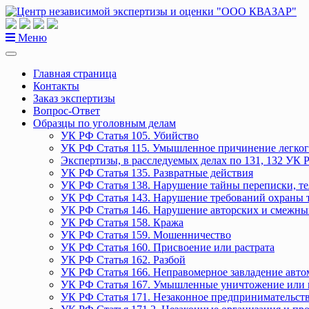
Перейти
к
содержанию
Меню
Главная страница
Контакты
Заказ экспертизы
Вопрос-Ответ
Образцы по уголовным делам
УК РФ Статья 105. Убийство
УК РФ Статья 115. Умышленное причинение легког
Экспертизы, в расследуемых делах по 131, 132 УК 
УК РФ Статья 135. Развратные действия
УК РФ Статья 138. Нарушение тайны переписки, т
УК РФ Статья 143. Нарушение требований охраны 
УК РФ Статья 146. Нарушение авторских и смежны
УК РФ Статья 158. Кража
УК РФ Статья 159. Мошенничество
УК РФ Статья 160. Присвоение или растрата
УК РФ Статья 162. Разбой
УК РФ Статья 166. Неправомерное завладение авт
УК РФ Статья 167. Умышленные уничтожение или 
УК РФ Статья 171. Незаконное предпринимательст