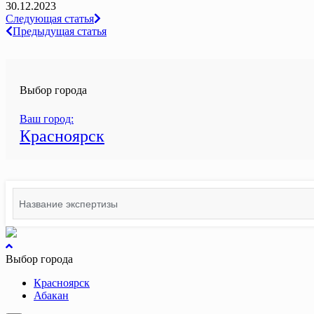
30.12.2023
Навигация
Следующая статья
Предыдущая статья
по
записям
Выбор города
Ваш город:
Красноярск
Search
for:
вернуться
к
Выбор города
началу
Красноярск
Абакан