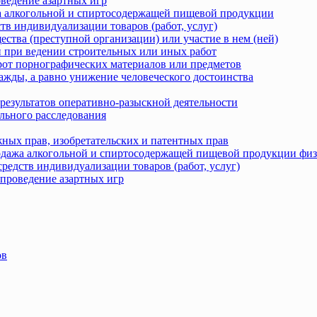
оведение азартных игр
жа алкогольной и спиртосодержащей пищевой продукции
тв индивидуализации товаров (работ, услуг)
ства (преступной организации) или участие в нем (ней)
 при ведении строительных или иных работ
рот порнографических материалов или предметов
ажды, а равно унижение человеческого достоинства
результатов оперативно-разыскной деятельности
льного расследования
ных прав, изобретательских и патентных прав
родажа алкогольной и спиртосодержащей пищевой продукции фи
редств индивидуализации товаров (работ, услуг)
 проведение азартных игр
ов