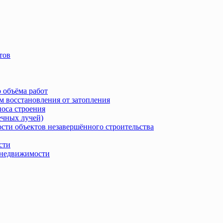
тов
 объёма работ
м восстановления от затопления
носа строения
ечных лучей)
сти объектов незавершённого строительства
сти
в недвижимости