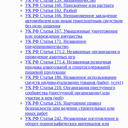
УК РФ Статья 159. Мошенничество
УК РФ Статья 160. Присвоение или растрата
УК РФ Статья 162. Разбой
УК РФ Статья 166. Неправомерное завладение
автомобилем или иным транспортным средством
без цели хищения
УК РФ Статья 167. Умышленные уничтожение
или повреждение имущества
УК РФ Статья 171. Незаконное
предпринимательство
УК РФ Статья 171.2. Незаконные организация и
проведение азартных игр
УК РФ Статья 171.4. Незаконная розничная
продажа алкогольной и спиртосодержащей
пищевой продукции
УК РФ Статья 180. Незаконное использование
средств индивидуализации товаров (работ, услуг)
УК РФ Статья 210. Организация преступного
сообщества (преступной организации) или
участие в нем (ней)
УК РФ Статья 216. Нарушение правил
безопасности при ведении строительных или
иных работ
УК РФ Статья 242. Незаконные изготовление и
оборот порнографических материалов или