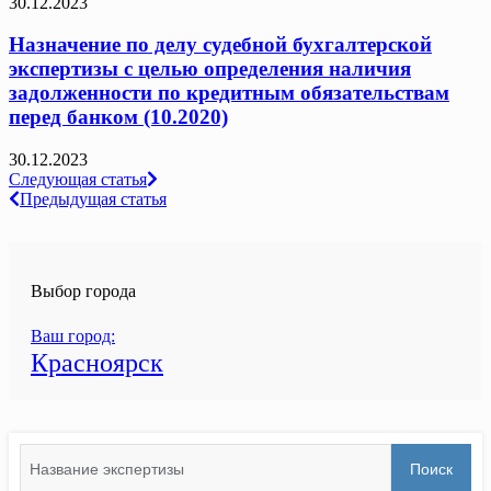
30.12.2023
Назначение по делу судебной бухгалтерской
экспертизы с целью определения наличия
задолженности по кредитным обязательствам
перед банком (10.2020)
30.12.2023
Навигация
Следующая статья
Предыдущая статья
по
записям
Выбор города
Ваш город:
Красноярск
Search
Поиск
for: