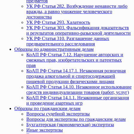
предметов
УК РФ Статья 282. Возбуждение ненависти либо
вражды, а равно унижение человеческого
достоинства
УК РФ Статья 293. Халатность
УК РФ Статья 303. Фальсификация доказательств
и результатов оперативно-разыскной деятельности
УК РФ Статья 310. Разглашение данных
предварительного расследования
Образцы по административным делам
КоАП РФ Статья 7.12. Нарушение авторских и
смежных прав, изобретательских и патентных
прав
КоАП РФ Статья 14.17.1. Незаконная розничная
продажа алкогольной и спиртосодержащей
пищевой продукции физическими лицами
КоАП РФ Статья 14.10. Незаконное использование
средств индивидуализации товаров (работ, услуг)
КоАП РФ Статья 14.1.1. Незаконные организация
и проведение азартных игр
Образцы по гражданским делам
Вопросы судебной экспертизы
Вопросы для экспертизы по гражданским делам
Бухгалтерская (экономическая) экспертиза
Иные экспертизы