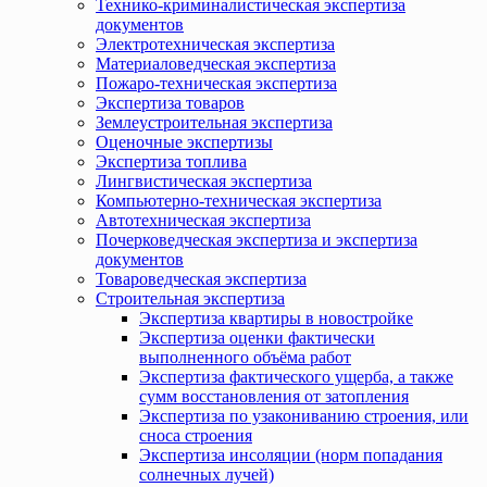
Технико-криминалистическая экспертиза
документов
Электротехническая экспертиза
Материаловедческая экспертиза
Пожаро-техническая экспертиза
Экспертиза товаров
Землеустроительная экспертиза
Оценочные экспертизы
Экспертиза топлива
Лингвистическая экспертиза
Компьютерно-техническая экспертиза
Автотехническая экспертиза
Почерковедческая экспертиза и экспертиза
документов
Товароведческая экспертиза
Строительная экспертиза
Экспертиза квартиры в новостройке
Экспертиза оценки фактически
выполненного объёма работ
Экспертиза фактического ущерба, а также
сумм восстановления от затопления
Экспертиза по узакониванию строения, или
сноса строения
Экспертиза инсоляции (норм попадания
солнечных лучей)