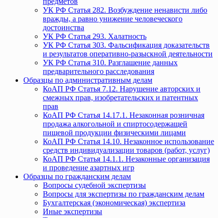
предметов
УК РФ Статья 282. Возбуждение ненависти либо
вражды, а равно унижение человеческого
достоинства
УК РФ Статья 293. Халатность
УК РФ Статья 303. Фальсификация доказательств
и результатов оперативно-разыскной деятельности
УК РФ Статья 310. Разглашение данных
предварительного расследования
Образцы по административным делам
КоАП РФ Статья 7.12. Нарушение авторских и
смежных прав, изобретательских и патентных
прав
КоАП РФ Статья 14.17.1. Незаконная розничная
продажа алкогольной и спиртосодержащей
пищевой продукции физическими лицами
КоАП РФ Статья 14.10. Незаконное использование
средств индивидуализации товаров (работ, услуг)
КоАП РФ Статья 14.1.1. Незаконные организация
и проведение азартных игр
Образцы по гражданским делам
Вопросы судебной экспертизы
Вопросы для экспертизы по гражданским делам
Бухгалтерская (экономическая) экспертиза
Иные экспертизы