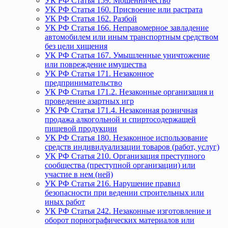
УК РФ Статья 159. Мошенничество
УК РФ Статья 160. Присвоение или растрата
УК РФ Статья 162. Разбой
УК РФ Статья 166. Неправомерное завладение
автомобилем или иным транспортным средством
без цели хищения
УК РФ Статья 167. Умышленные уничтожение
или повреждение имущества
УК РФ Статья 171. Незаконное
предпринимательство
УК РФ Статья 171.2. Незаконные организация и
проведение азартных игр
УК РФ Статья 171.4. Незаконная розничная
продажа алкогольной и спиртосодержащей
пищевой продукции
УК РФ Статья 180. Незаконное использование
средств индивидуализации товаров (работ, услуг)
УК РФ Статья 210. Организация преступного
сообщества (преступной организации) или
участие в нем (ней)
УК РФ Статья 216. Нарушение правил
безопасности при ведении строительных или
иных работ
УК РФ Статья 242. Незаконные изготовление и
оборот порнографических материалов или