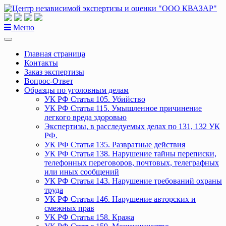
Перейти
к
содержанию
Меню
Главная страница
Контакты
Заказ экспертизы
Вопрос-Ответ
Образцы по уголовным делам
УК РФ Статья 105. Убийство
УК РФ Статья 115. Умышленное причинение
легкого вреда здоровью
Экспертизы, в расследуемых делах по 131, 132 УК
РФ.
УК РФ Статья 135. Развратные действия
УК РФ Статья 138. Нарушение тайны переписки,
телефонных переговоров, почтовых, телеграфных
или иных сообщений
УК РФ Статья 143. Нарушение требований охраны
труда
УК РФ Статья 146. Нарушение авторских и
смежных прав
УК РФ Статья 158. Кража