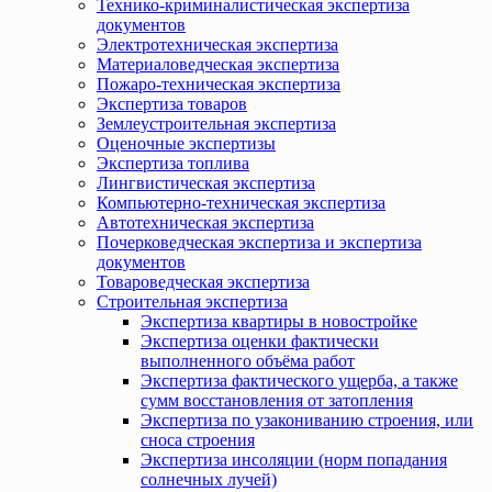
Технико-криминалистическая экспертиза
документов
Электротехническая экспертиза
Материаловедческая экспертиза
Пожаро-техническая экспертиза
Экспертиза товаров
Землеустроительная экспертиза
Оценочные экспертизы
Экспертиза топлива
Лингвистическая экспертиза
Компьютерно-техническая экспертиза
Автотехническая экспертиза
Почерковедческая экспертиза и экспертиза
документов
Товароведческая экспертиза
Строительная экспертиза
Экспертиза квартиры в новостройке
Экспертиза оценки фактически
выполненного объёма работ
Экспертиза фактического ущерба, а также
сумм восстановления от затопления
Экспертиза по узакониванию строения, или
сноса строения
Экспертиза инсоляции (норм попадания
солнечных лучей)