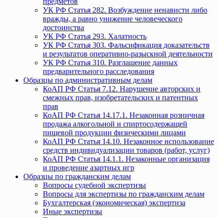
предметов
УК РФ Статья 282. Возбуждение ненависти либо
вражды, а равно унижение человеческого
достоинства
УК РФ Статья 293. Халатность
УК РФ Статья 303. Фальсификация доказательств
и результатов оперативно-разыскной деятельности
УК РФ Статья 310. Разглашение данных
предварительного расследования
Образцы по административным делам
КоАП РФ Статья 7.12. Нарушение авторских и
смежных прав, изобретательских и патентных
прав
КоАП РФ Статья 14.17.1. Незаконная розничная
продажа алкогольной и спиртосодержащей
пищевой продукции физическими лицами
КоАП РФ Статья 14.10. Незаконное использование
средств индивидуализации товаров (работ, услуг)
КоАП РФ Статья 14.1.1. Незаконные организация
и проведение азартных игр
Образцы по гражданским делам
Вопросы судебной экспертизы
Вопросы для экспертизы по гражданским делам
Бухгалтерская (экономическая) экспертиза
Иные экспертизы