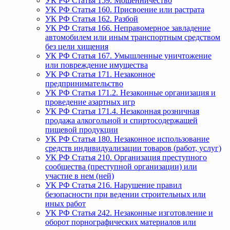
УК РФ Статья 159. Мошенничество
УК РФ Статья 160. Присвоение или растрата
УК РФ Статья 162. Разбой
УК РФ Статья 166. Неправомерное завладение
автомобилем или иным транспортным средством
без цели хищения
УК РФ Статья 167. Умышленные уничтожение
или повреждение имущества
УК РФ Статья 171. Незаконное
предпринимательство
УК РФ Статья 171.2. Незаконные организация и
проведение азартных игр
УК РФ Статья 171.4. Незаконная розничная
продажа алкогольной и спиртосодержащей
пищевой продукции
УК РФ Статья 180. Незаконное использование
средств индивидуализации товаров (работ, услуг)
УК РФ Статья 210. Организация преступного
сообщества (преступной организации) или
участие в нем (ней)
УК РФ Статья 216. Нарушение правил
безопасности при ведении строительных или
иных работ
УК РФ Статья 242. Незаконные изготовление и
оборот порнографических материалов или