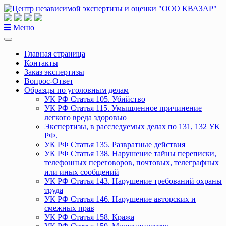
Перейти
к
содержанию
Меню
Главная страница
Контакты
Заказ экспертизы
Вопрос-Ответ
Образцы по уголовным делам
УК РФ Статья 105. Убийство
УК РФ Статья 115. Умышленное причинение
легкого вреда здоровью
Экспертизы, в расследуемых делах по 131, 132 УК
РФ.
УК РФ Статья 135. Развратные действия
УК РФ Статья 138. Нарушение тайны переписки,
телефонных переговоров, почтовых, телеграфных
или иных сообщений
УК РФ Статья 143. Нарушение требований охраны
труда
УК РФ Статья 146. Нарушение авторских и
смежных прав
УК РФ Статья 158. Кража