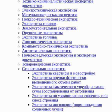
Технико-криминалистическая экспертиза
документов
Электротехническая экспертиза
Материаловедческая экспертиза
Пожаро-техническая экспертиза
Экспертиза товаров
Землеустроительная экспертиза
Оценочные экспертизы
Экспертиза топлива
Лингвистическая экспертиза
Компьютерно-техническая экспертиза
Автотехническая экспертиза
Почерковедческая экспертиза и экспертиза
документов
Товароведческая экспертиза
Строительная экспертиза
Экспертиза квартиры в новостройке
Экспертиза оценки фактически
выполненного объёма работ
Экспертиза фактического ущерба, а также
сумм восстановления от затопления
Экспертиза по узакониванию строения, или
сноса строения
Экспертиза инсоляции (норм попадания
солнечных лучей)