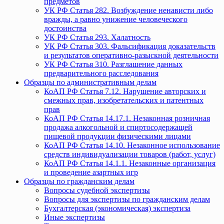
предметов
УК РФ Статья 282. Возбуждение ненависти либо
вражды, а равно унижение человеческого
достоинства
УК РФ Статья 293. Халатность
УК РФ Статья 303. Фальсификация доказательств
и результатов оперативно-разыскной деятельности
УК РФ Статья 310. Разглашение данных
предварительного расследования
Образцы по административным делам
КоАП РФ Статья 7.12. Нарушение авторских и
смежных прав, изобретательских и патентных
прав
КоАП РФ Статья 14.17.1. Незаконная розничная
продажа алкогольной и спиртосодержащей
пищевой продукции физическими лицами
КоАП РФ Статья 14.10. Незаконное использование
средств индивидуализации товаров (работ, услуг)
КоАП РФ Статья 14.1.1. Незаконные организация
и проведение азартных игр
Образцы по гражданским делам
Вопросы судебной экспертизы
Вопросы для экспертизы по гражданским делам
Бухгалтерская (экономическая) экспертиза
Иные экспертизы