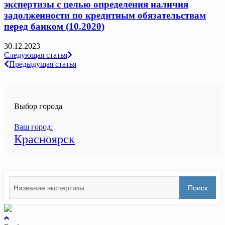
экспертизы с целью определения наличия
задолженности по кредитным обязательствам
перед банком (10.2020)
30.12.2023
Навигация
Следующая статья
Предыдущая статья
по
записям
Выбор города
Ваш город:
Красноярск
Search
Поиск
for:
вернуться