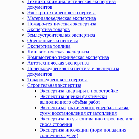
Технико-криминалистическая экспертиза
документов
Электротехническая экспертиза
Материаловедческая экспертиза
Пожаро-техническая экспертиза
Экспертиза товаров
Землеустроительная экспертиза
Оценочные экспертизы
Экспертиза топлива
Лингвистическая экспертиза
Компьютерно-техническая экспертиза
Автотехническая экспертиза
Почерковедческая экспертиза и экспертиза
документов
Товароведческая экспертиза
Строительная экспертиза
Экспертиза квартиры в новостройке
Экспертиза оценки фактически
выполненного объёма работ
Экспертиза фактического ущерба, а также
сумм восстановления от затопления
Экспертиза по узакониванию строения, или
сноса строения
Экспертиза инсоляции (норм попадания
солнечных лучей)