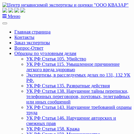
Перейти
к
содержанию
Меню
Главная страница
Контакты
Заказ экспертизы
Вопрос-Ответ
Образцы по уголовным делам
УК РФ Статья 105. Убийство
УК РФ Статья 115. Умышленное причинение
легкого вреда здоровью
Экспертизы, в расследуемых делах по 131, 132 УК
РФ.
УК РФ Статья 135. Развратные действия
УК РФ Статья 138. Нарушение тайны переписки,
телефонных переговоров, почтовых, телеграфных
или иных сообщений
УК РФ Статья 143. Нарушение требований охраны
труда
УК РФ Статья 146. Нарушение авторских и
смежных прав
УК РФ Статья 158. Кража