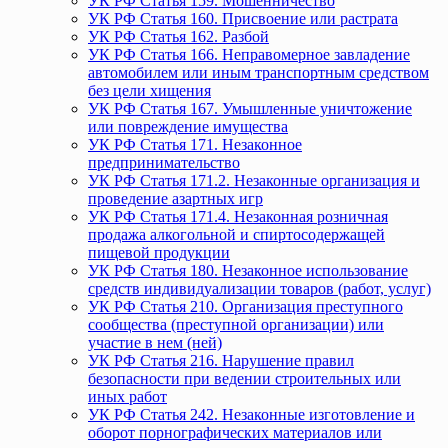
УК РФ Статья 159. Мошенничество
УК РФ Статья 160. Присвоение или растрата
УК РФ Статья 162. Разбой
УК РФ Статья 166. Неправомерное завладение
автомобилем или иным транспортным средством
без цели хищения
УК РФ Статья 167. Умышленные уничтожение
или повреждение имущества
УК РФ Статья 171. Незаконное
предпринимательство
УК РФ Статья 171.2. Незаконные организация и
проведение азартных игр
УК РФ Статья 171.4. Незаконная розничная
продажа алкогольной и спиртосодержащей
пищевой продукции
УК РФ Статья 180. Незаконное использование
средств индивидуализации товаров (работ, услуг)
УК РФ Статья 210. Организация преступного
сообщества (преступной организации) или
участие в нем (ней)
УК РФ Статья 216. Нарушение правил
безопасности при ведении строительных или
иных работ
УК РФ Статья 242. Незаконные изготовление и
оборот порнографических материалов или