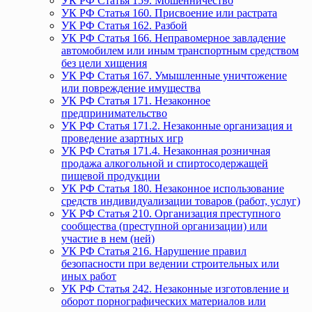
УК РФ Статья 159. Мошенничество
УК РФ Статья 160. Присвоение или растрата
УК РФ Статья 162. Разбой
УК РФ Статья 166. Неправомерное завладение
автомобилем или иным транспортным средством
без цели хищения
УК РФ Статья 167. Умышленные уничтожение
или повреждение имущества
УК РФ Статья 171. Незаконное
предпринимательство
УК РФ Статья 171.2. Незаконные организация и
проведение азартных игр
УК РФ Статья 171.4. Незаконная розничная
продажа алкогольной и спиртосодержащей
пищевой продукции
УК РФ Статья 180. Незаконное использование
средств индивидуализации товаров (работ, услуг)
УК РФ Статья 210. Организация преступного
сообщества (преступной организации) или
участие в нем (ней)
УК РФ Статья 216. Нарушение правил
безопасности при ведении строительных или
иных работ
УК РФ Статья 242. Незаконные изготовление и
оборот порнографических материалов или