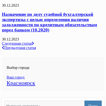
30.12.2023
Назначение по делу судебной бухгалтерской
экспертизы с целью определения наличия
задолженности по кредитным обязательствам
перед банком (10.2020)
30.12.2023
Навигация
Следующая статья
Предыдущая статья
по
записям
Выбор города
Ваш город:
Красноярск
Search
Поиск