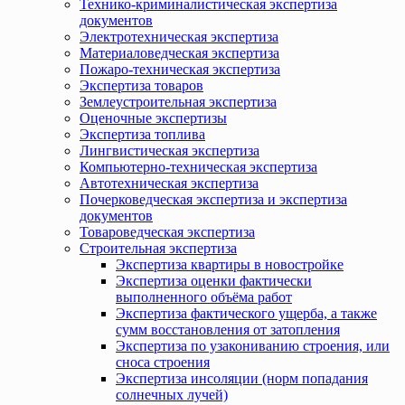
Технико-криминалистическая экспертиза
документов
Электротехническая экспертиза
Материаловедческая экспертиза
Пожаро-техническая экспертиза
Экспертиза товаров
Землеустроительная экспертиза
Оценочные экспертизы
Экспертиза топлива
Лингвистическая экспертиза
Компьютерно-техническая экспертиза
Автотехническая экспертиза
Почерковедческая экспертиза и экспертиза
документов
Товароведческая экспертиза
Строительная экспертиза
Экспертиза квартиры в новостройке
Экспертиза оценки фактически
выполненного объёма работ
Экспертиза фактического ущерба, а также
сумм восстановления от затопления
Экспертиза по узакониванию строения, или
сноса строения
Экспертиза инсоляции (норм попадания
солнечных лучей)