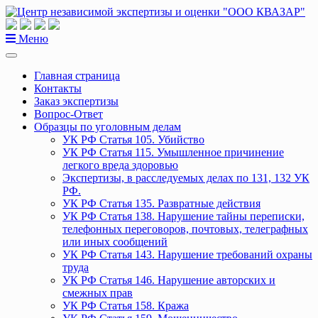
Перейти
к
содержанию
Меню
Главная страница
Контакты
Заказ экспертизы
Вопрос-Ответ
Образцы по уголовным делам
УК РФ Статья 105. Убийство
УК РФ Статья 115. Умышленное причинение
легкого вреда здоровью
Экспертизы, в расследуемых делах по 131, 132 УК
РФ.
УК РФ Статья 135. Развратные действия
УК РФ Статья 138. Нарушение тайны переписки,
телефонных переговоров, почтовых, телеграфных
или иных сообщений
УК РФ Статья 143. Нарушение требований охраны
труда
УК РФ Статья 146. Нарушение авторских и
смежных прав
УК РФ Статья 158. Кража