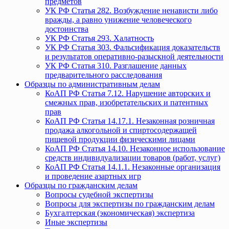
предметов
УК РФ Статья 282. Возбуждение ненависти либо
вражды, а равно унижение человеческого
достоинства
УК РФ Статья 293. Халатность
УК РФ Статья 303. Фальсификация доказательств
и результатов оперативно-разыскной деятельности
УК РФ Статья 310. Разглашение данных
предварительного расследования
Образцы по административным делам
КоАП РФ Статья 7.12. Нарушение авторских и
смежных прав, изобретательских и патентных
прав
КоАП РФ Статья 14.17.1. Незаконная розничная
продажа алкогольной и спиртосодержащей
пищевой продукции физическими лицами
КоАП РФ Статья 14.10. Незаконное использование
средств индивидуализации товаров (работ, услуг)
КоАП РФ Статья 14.1.1. Незаконные организация
и проведение азартных игр
Образцы по гражданским делам
Вопросы судебной экспертизы
Вопросы для экспертизы по гражданским делам
Бухгалтерская (экономическая) экспертиза
Иные экспертизы