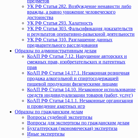
предметов
УК РФ Статья 282. Возбуждение ненависти либо
вражды, а равно унижение человеческого
достоинства
УК РФ Статья 293. Халатность
УК РФ Статья 303. Фальсификация доказательств
и результатов оперативно-разыскной деятельности
УК РФ Статья 310. Разглашение данных
предварительного расследования
Образцы по административным делам
КоАП РФ Статья 7.12. Нарушение авторских и
смежных прав, изобретательских и патентных
прав
КоАП РФ Статья 14.17.1. Незаконная розничная
продажа алкогольной и спиртосодержащей
пищевой продукции физическими лицами
КоАП РФ Статья 14.10. Незаконное использование
средств индивидуализации товаров (работ, услуг)
КоАП РФ Статья 14.1.1. Незаконные организация
и проведение азартных игр
Образцы по гражданским делам
Вопросы судебной экспертизы
Вопросы для экспертизы по гражданским делам
Бухгалтерская (экономическая) экспертиза
Иные экспертизы