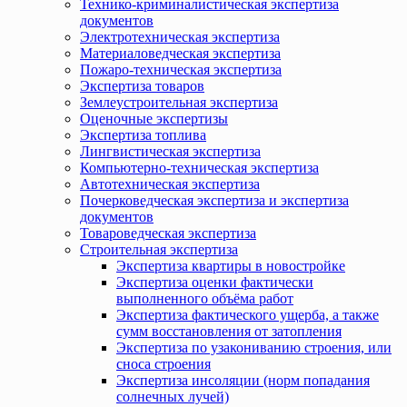
Технико-криминалистическая экспертиза
документов
Электротехническая экспертиза
Материаловедческая экспертиза
Пожаро-техническая экспертиза
Экспертиза товаров
Землеустроительная экспертиза
Оценочные экспертизы
Экспертиза топлива
Лингвистическая экспертиза
Компьютерно-техническая экспертиза
Автотехническая экспертиза
Почерковедческая экспертиза и экспертиза
документов
Товароведческая экспертиза
Строительная экспертиза
Экспертиза квартиры в новостройке
Экспертиза оценки фактически
выполненного объёма работ
Экспертиза фактического ущерба, а также
сумм восстановления от затопления
Экспертиза по узакониванию строения, или
сноса строения
Экспертиза инсоляции (норм попадания
солнечных лучей)