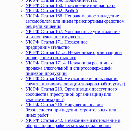
УК РФ Статья 159. Мошенничество
УК РФ Статья 160. Присвоение или растрата
УК РФ Статья 162. Разбой
УК РФ Статья 166. Неправомерное завладение
автомобилем или иным транспортным средством
без цели хищения
УК РФ Статья 167. Умышленные уничтожение
или повреждение имущества
УК РФ Статья 171. Незаконное
предпринимательство
УК РФ Статья 171.2. Незаконные организация и
проведение азартных игр
УК РФ Статья 171.4. Незаконная розничная
продажа алкогольной и спиртосодержащей
пищевой продукции
УК РФ Статья 180. Незаконное использование
средств индивидуализации товаров (работ, услуг)
УК РФ Статья 210. Организация преступного
сообщества (преступной организации) или
участие в нем (ней)
УК РФ Статья 216. Нарушение правил
безопасности при ведении строительных или
иных работ
УК РФ Статья 242. Незаконные изготовление и
оборот порнографических материалов или