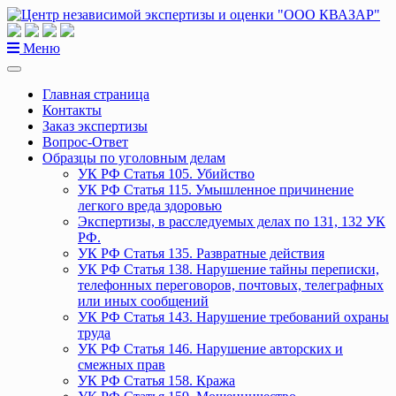
Перейти
к
содержанию
Меню
Главная страница
Контакты
Заказ экспертизы
Вопрос-Ответ
Образцы по уголовным делам
УК РФ Статья 105. Убийство
УК РФ Статья 115. Умышленное причинение
легкого вреда здоровью
Экспертизы, в расследуемых делах по 131, 132 УК
РФ.
УК РФ Статья 135. Развратные действия
УК РФ Статья 138. Нарушение тайны переписки,
телефонных переговоров, почтовых, телеграфных
или иных сообщений
УК РФ Статья 143. Нарушение требований охраны
труда
УК РФ Статья 146. Нарушение авторских и
смежных прав
УК РФ Статья 158. Кража