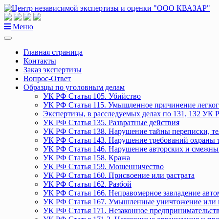
Перейти
к
содержанию
Меню
Главная страница
Контакты
Заказ экспертизы
Вопрос-Ответ
Образцы по уголовным делам
УК РФ Статья 105. Убийство
УК РФ Статья 115. Умышленное причинение легког
Экспертизы, в расследуемых делах по 131, 132 УК 
УК РФ Статья 135. Развратные действия
УК РФ Статья 138. Нарушение тайны переписки, т
УК РФ Статья 143. Нарушение требований охраны 
УК РФ Статья 146. Нарушение авторских и смежны
УК РФ Статья 158. Кража
УК РФ Статья 159. Мошенничество
УК РФ Статья 160. Присвоение или растрата
УК РФ Статья 162. Разбой
УК РФ Статья 166. Неправомерное завладение авт
УК РФ Статья 167. Умышленные уничтожение или 
УК РФ Статья 171. Незаконное предпринимательст