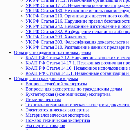
УК РФ Статья 171.2. Незаконные организация и пр
УК РФ Статья 171.4. Незаконная розничная прода
УК РФ Статья 180. Незаконное использование средс
УК РФ Статья 210. Организация преступного сообще
УК РФ Статья 216. Нарушение правил безопасности
УК РФ Статья 242. Незаконные изготовление и обо
УК РФ Статья 282. Возбуждение ненависти либо вр
УК РФ Статья 293. Халатность
УК РФ Статья 303. Фальсификация доказательств и 
УК РФ Статья 310. Разглашение данных предварите
Образцы по административным делам
КоАП РФ Статья 7.12. Нарушение авторских и смеж
КоАП РФ Статья 14.17.1. Незаконная розничная п
КоАП РФ Статья 14.10. Незаконное использование с
КоАП РФ Статья 14.1.1. Незаконные организация и
Образцы по гражданским делам
Вопросы судебной экспертизы
Вопросы для экспертизы по гражданским делам
Бухгалтерская (экономическая) экспертиза
Иные экспертизы
Технико-криминалистическая экспертиза документ
Электротехническая экспертиза
Материаловедческая экспертиза
Пожаро-техническая экспертиза
Экспертиза товаров