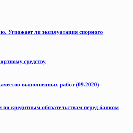
ию. Угрожает ли эксплуатация спорного
портному средству
качество выполненных работ (09.2020)
и по кредитным обязательствам перед банком