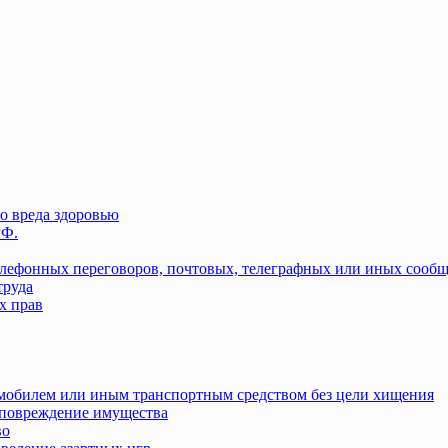
о вреда здоровью
РФ.
елефонных переговоров, почтовых, телеграфных или иных сооб
труда
х прав
омобилем или иным транспортным средством без цели хищения
повреждение имущества
во