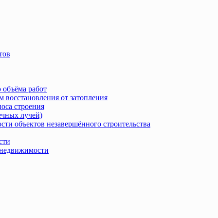
тов
 объёма работ
м восстановления от затопления
носа строения
ечных лучей)
сти объектов незавершённого строительства
сти
в недвижимости