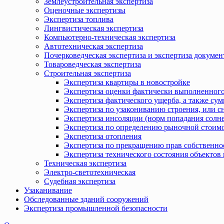
Землеустроительная экспертиза
Оценочные экспертизы
Экспертиза топлива
Лингвистическая экспертиза
Компьютерно-техническая экспертиза
Автотехническая экспертиза
Почерковедческая экспертиза и экспертиза докумен
Товароведческая экспертиза
Строительная экспертиза
Экспертиза квартиры в новостройке
Экспертиза оценки фактически выполненного
Экспертиза фактического ущерба, а также сум
Экспертиза по узакониванию строения, или с
Экспертиза инсоляции (норм попадания солн
Экспертиза по определению рыночной стоимо
Экспертиза отопления
Экспертиза по прекращению прав собственно
Экспертиза технического состояния объекто
Техническая экспертиза
Электро-светотехническая
Судебная экспертиза
Узаканивание
Обследованные зданий сооружений
Экспертиза промышленной безопасности