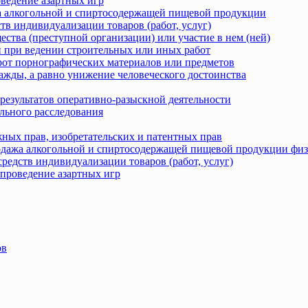
оведение азартных игр
жа алкогольной и спиртосодержащей пищевой продукции
тв индивидуализации товаров (работ, услуг)
ства (преступной организации) или участие в нем (ней)
 при ведении строительных или иных работ
рот порнографических материалов или предметов
ажды, а равно унижение человеческого достоинства
результатов оперативно-разыскной деятельности
льного расследования
ных прав, изобретательских и патентных прав
родажа алкогольной и спиртосодержащей пищевой продукции фи
редств индивидуализации товаров (работ, услуг)
 проведение азартных игр
ов