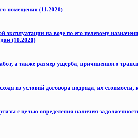
го помещения (11.2020)
ой эксплуатации на воде по его целевому назначен
дан (10.2020)
бот, а также размер ущерба, причиненного транс
одя из условий договора подряда, их стоимости, 
ертизы с целью определения наличия задолженност