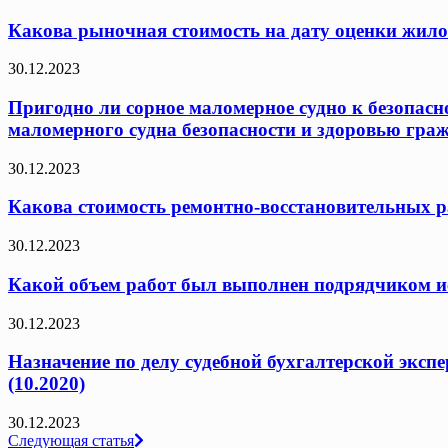
Какова рыночная стоимость на дату оценки жило
30.12.2023
Пригодно ли сорное маломерное судно к безопасн
маломерного судна безопасности и здоровью граж
30.12.2023
Какова стоимость ремонтно-восстановительных ра
30.12.2023
Какой объем работ был выполнен подрядчиком исх
30.12.2023
Назначение по делу судебной бухгалтерской эксп
(10.2020)
30.12.2023
Навигация
Следующая статья