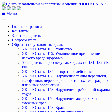
Перейти
к
содержанию
Меню
Главная страница
Контакты
Заказ экспертизы
Вопрос-Ответ
Образцы по уголовным делам
УК РФ Статья 105. Убийство
УК РФ Статья 115. Умышленное причинение
легкого вреда здоровью
Экспертизы, в расследуемых делах по 131, 132 УК
РФ.
УК РФ Статья 135. Развратные действия
УК РФ Статья 138. Нарушение тайны переписки,
телефонных переговоров, почтовых, телеграфных
или иных сообщений
УК РФ Статья 143. Нарушение требований охраны
труда
УК РФ Статья 146. Нарушение авторских и
смежных прав
УК РФ Статья 158. Кража