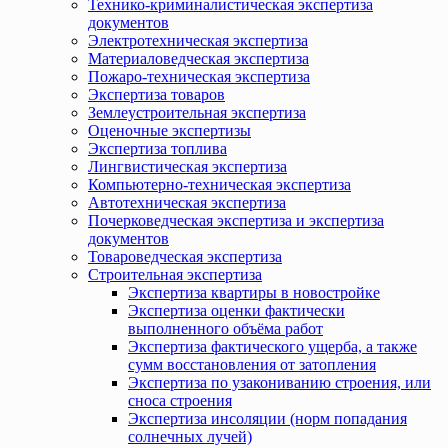
Технико-криминалистическая экспертиза
документов
Электротехническая экспертиза
Материаловедческая экспертиза
Пожаро-техническая экспертиза
Экспертиза товаров
Землеустроительная экспертиза
Оценочные экспертизы
Экспертиза топлива
Лингвистическая экспертиза
Компьютерно-техническая экспертиза
Автотехническая экспертиза
Почерковедческая экспертиза и экспертиза
документов
Товароведческая экспертиза
Строительная экспертиза
Экспертиза квартиры в новостройке
Экспертиза оценки фактически
выполненного объёма работ
Экспертиза фактического ущерба, а также
сумм восстановления от затопления
Экспертиза по узакониванию строения, или
сноса строения
Экспертиза инсоляции (норм попадания
солнечных лучей)