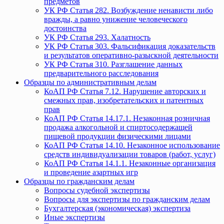
предметов
УК РФ Статья 282. Возбуждение ненависти либо
вражды, а равно унижение человеческого
достоинства
УК РФ Статья 293. Халатность
УК РФ Статья 303. Фальсификация доказательств
и результатов оперативно-разыскной деятельности
УК РФ Статья 310. Разглашение данных
предварительного расследования
Образцы по административным делам
КоАП РФ Статья 7.12. Нарушение авторских и
смежных прав, изобретательских и патентных
прав
КоАП РФ Статья 14.17.1. Незаконная розничная
продажа алкогольной и спиртосодержащей
пищевой продукции физическими лицами
КоАП РФ Статья 14.10. Незаконное использование
средств индивидуализации товаров (работ, услуг)
КоАП РФ Статья 14.1.1. Незаконные организация
и проведение азартных игр
Образцы по гражданским делам
Вопросы судебной экспертизы
Вопросы для экспертизы по гражданским делам
Бухгалтерская (экономическая) экспертиза
Иные экспертизы