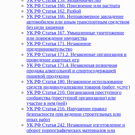
УК РФ Статья 159. Мошенничество
УК РФ Статья 160. Присвоение или растрата
УК РФ Статья 162. Разбой
УК РФ Статья 166. Неправомерное завладение
автомобилем или иным транспортным средством
без цели хищения
УК РФ Статья 167. Умышленные уничтожение
или повреждение имущества
УК РФ Статья 171. Незаконное
предпринимательство
УК РФ Статья 171.2. Незаконные организация и
проведение азартных игр
УК РФ Статья 171.4. Незаконная розничная
продажа алкогольной и спиртосодержащей
пищевой продукции
УК РФ Статья 180. Незаконное использование
средств индивидуализации товаров (работ, услуг)
УК РФ Статья 210. Организация преступного
сообщества (преступной организации) или
участие в нем (ней)
УК РФ Статья 216. Нарушение правил
безопасности при ведении строительных или
иных работ
УК РФ Статья 242. Незаконные изготовление и
оборот порнографических материалов или