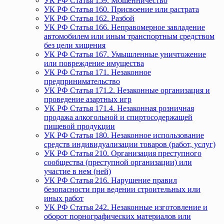
УК РФ Статья 159. Мошенничество
УК РФ Статья 160. Присвоение или растрата
УК РФ Статья 162. Разбой
УК РФ Статья 166. Неправомерное завладение
автомобилем или иным транспортным средством
без цели хищения
УК РФ Статья 167. Умышленные уничтожение
или повреждение имущества
УК РФ Статья 171. Незаконное
предпринимательство
УК РФ Статья 171.2. Незаконные организация и
проведение азартных игр
УК РФ Статья 171.4. Незаконная розничная
продажа алкогольной и спиртосодержащей
пищевой продукции
УК РФ Статья 180. Незаконное использование
средств индивидуализации товаров (работ, услуг)
УК РФ Статья 210. Организация преступного
сообщества (преступной организации) или
участие в нем (ней)
УК РФ Статья 216. Нарушение правил
безопасности при ведении строительных или
иных работ
УК РФ Статья 242. Незаконные изготовление и
оборот порнографических материалов или