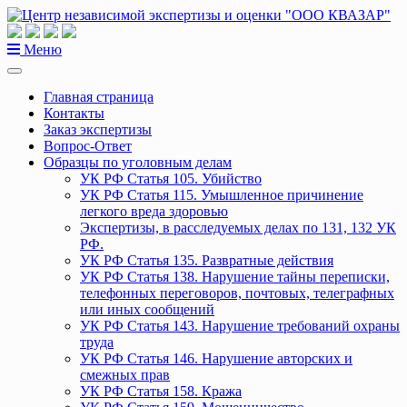
Перейти
к
содержанию
Меню
Главная страница
Контакты
Заказ экспертизы
Вопрос-Ответ
Образцы по уголовным делам
УК РФ Статья 105. Убийство
УК РФ Статья 115. Умышленное причинение
легкого вреда здоровью
Экспертизы, в расследуемых делах по 131, 132 УК
РФ.
УК РФ Статья 135. Развратные действия
УК РФ Статья 138. Нарушение тайны переписки,
телефонных переговоров, почтовых, телеграфных
или иных сообщений
УК РФ Статья 143. Нарушение требований охраны
труда
УК РФ Статья 146. Нарушение авторских и
смежных прав
УК РФ Статья 158. Кража