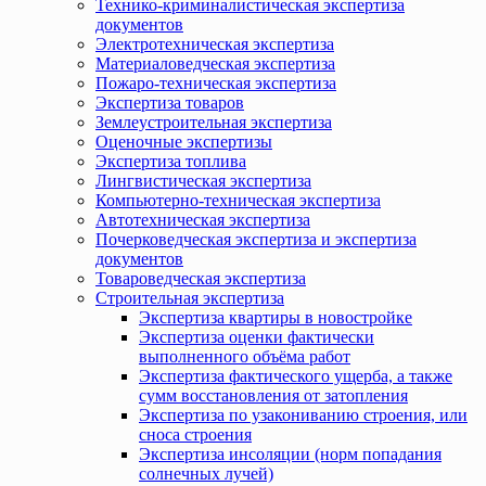
Технико-криминалистическая экспертиза
документов
Электротехническая экспертиза
Материаловедческая экспертиза
Пожаро-техническая экспертиза
Экспертиза товаров
Землеустроительная экспертиза
Оценочные экспертизы
Экспертиза топлива
Лингвистическая экспертиза
Компьютерно-техническая экспертиза
Автотехническая экспертиза
Почерковедческая экспертиза и экспертиза
документов
Товароведческая экспертиза
Строительная экспертиза
Экспертиза квартиры в новостройке
Экспертиза оценки фактически
выполненного объёма работ
Экспертиза фактического ущерба, а также
сумм восстановления от затопления
Экспертиза по узакониванию строения, или
сноса строения
Экспертиза инсоляции (норм попадания
солнечных лучей)