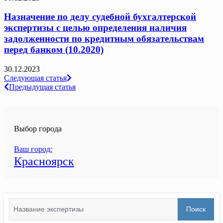
Назначение по делу судебной бухгалтерской
экспертизы с целью определения наличия
задолженности по кредитным обязательствам
перед банком (10.2020)
30.12.2023
Навигация
Следующая статья
Предыдущая статья
по
записям
Выбор города
Ваш город:
Красноярск
Search
Поиск
for: