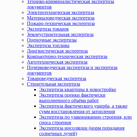
Технико-криминалистическая экспертиза
документов
Электротехническая экспертиза
Материаловедческая экспертиза
Пожаро-техническая экспертиза
Экспертиза товаров
Землеустроительная экспертиза
Оценочные экспертизы
Экспертиза топлива
Лингвистическая экспертиза
Компьютерно-техническая экспертиза
Автотехническая экспертиза
Почерковедческая экспертиза и экспертиза
документов
Товароведческая экспертиза
Строительная экспертиза
Экспертиза квартиры в новостройке
Экспертиза оценки фактически
выполненного объёма работ
Экспертиза фактического ущерба, а также
сумм восстановления от затопления
Экспертиза по узакониванию строения, или
сноса строения
Экспертиза инсоляции (норм попадания
солнечных лучей)