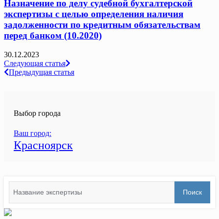
Назначение по делу судебной бухгалтерской
экспертизы с целью определения наличия
задолженности по кредитным обязательствам
перед банком (10.2020)
30.12.2023
Навигация
Следующая статья
Предыдущая статья
по
записям
Выбор города
Ваш город:
Красноярск
Search
Поиск
for: