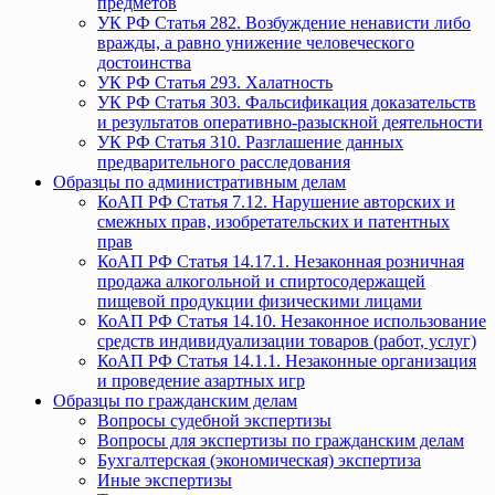
предметов
УК РФ Статья 282. Возбуждение ненависти либо
вражды, а равно унижение человеческого
достоинства
УК РФ Статья 293. Халатность
УК РФ Статья 303. Фальсификация доказательств
и результатов оперативно-разыскной деятельности
УК РФ Статья 310. Разглашение данных
предварительного расследования
Образцы по административным делам
КоАП РФ Статья 7.12. Нарушение авторских и
смежных прав, изобретательских и патентных
прав
КоАП РФ Статья 14.17.1. Незаконная розничная
продажа алкогольной и спиртосодержащей
пищевой продукции физическими лицами
КоАП РФ Статья 14.10. Незаконное использование
средств индивидуализации товаров (работ, услуг)
КоАП РФ Статья 14.1.1. Незаконные организация
и проведение азартных игр
Образцы по гражданским делам
Вопросы судебной экспертизы
Вопросы для экспертизы по гражданским делам
Бухгалтерская (экономическая) экспертиза
Иные экспертизы