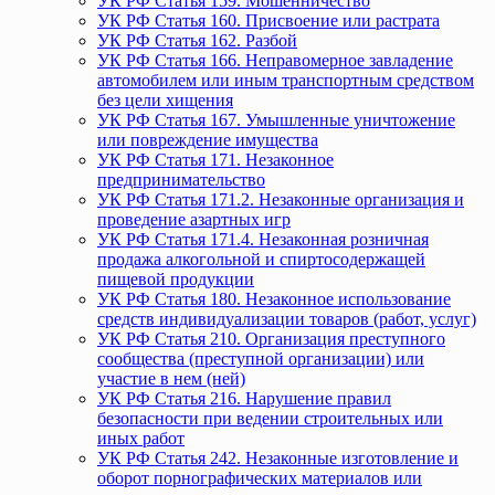
УК РФ Статья 159. Мошенничество
УК РФ Статья 160. Присвоение или растрата
УК РФ Статья 162. Разбой
УК РФ Статья 166. Неправомерное завладение
автомобилем или иным транспортным средством
без цели хищения
УК РФ Статья 167. Умышленные уничтожение
или повреждение имущества
УК РФ Статья 171. Незаконное
предпринимательство
УК РФ Статья 171.2. Незаконные организация и
проведение азартных игр
УК РФ Статья 171.4. Незаконная розничная
продажа алкогольной и спиртосодержащей
пищевой продукции
УК РФ Статья 180. Незаконное использование
средств индивидуализации товаров (работ, услуг)
УК РФ Статья 210. Организация преступного
сообщества (преступной организации) или
участие в нем (ней)
УК РФ Статья 216. Нарушение правил
безопасности при ведении строительных или
иных работ
УК РФ Статья 242. Незаконные изготовление и
оборот порнографических материалов или