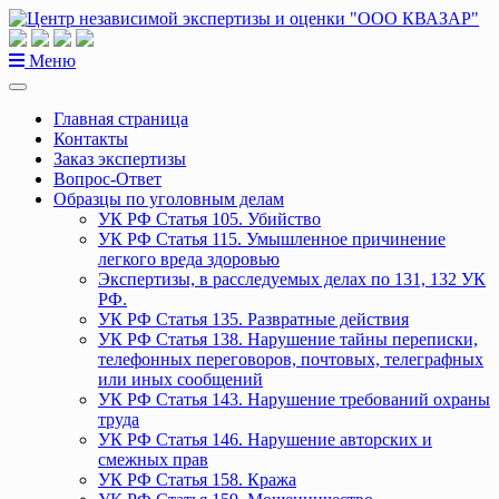
Перейти
к
содержанию
Меню
Главная страница
Контакты
Заказ экспертизы
Вопрос-Ответ
Образцы по уголовным делам
УК РФ Статья 105. Убийство
УК РФ Статья 115. Умышленное причинение
легкого вреда здоровью
Экспертизы, в расследуемых делах по 131, 132 УК
РФ.
УК РФ Статья 135. Развратные действия
УК РФ Статья 138. Нарушение тайны переписки,
телефонных переговоров, почтовых, телеграфных
или иных сообщений
УК РФ Статья 143. Нарушение требований охраны
труда
УК РФ Статья 146. Нарушение авторских и
смежных прав
УК РФ Статья 158. Кража