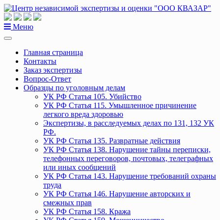
Перейти
к
содержанию
Меню
Главная страница
Контакты
Заказ экспертизы
Вопрос-Ответ
Образцы по уголовным делам
УК РФ Статья 105. Убийство
УК РФ Статья 115. Умышленное причинение
легкого вреда здоровью
Экспертизы, в расследуемых делах по 131, 132 УК
РФ.
УК РФ Статья 135. Развратные действия
УК РФ Статья 138. Нарушение тайны переписки,
телефонных переговоров, почтовых, телеграфных
или иных сообщений
УК РФ Статья 143. Нарушение требований охраны
труда
УК РФ Статья 146. Нарушение авторских и
смежных прав
УК РФ Статья 158. Кража