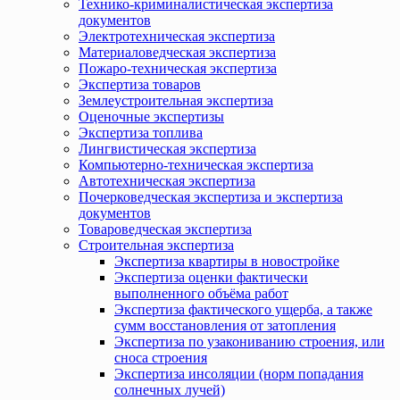
Технико-криминалистическая экспертиза
документов
Электротехническая экспертиза
Материаловедческая экспертиза
Пожаро-техническая экспертиза
Экспертиза товаров
Землеустроительная экспертиза
Оценочные экспертизы
Экспертиза топлива
Лингвистическая экспертиза
Компьютерно-техническая экспертиза
Автотехническая экспертиза
Почерковедческая экспертиза и экспертиза
документов
Товароведческая экспертиза
Строительная экспертиза
Экспертиза квартиры в новостройке
Экспертиза оценки фактически
выполненного объёма работ
Экспертиза фактического ущерба, а также
сумм восстановления от затопления
Экспертиза по узакониванию строения, или
сноса строения
Экспертиза инсоляции (норм попадания
солнечных лучей)