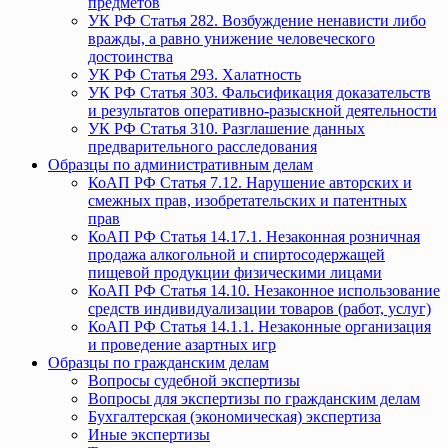
предметов
УК РФ Статья 282. Возбуждение ненависти либо
вражды, а равно унижение человеческого
достоинства
УК РФ Статья 293. Халатность
УК РФ Статья 303. Фальсификация доказательств
и результатов оперативно-разыскной деятельности
УК РФ Статья 310. Разглашение данных
предварительного расследования
Образцы по административным делам
КоАП РФ Статья 7.12. Нарушение авторских и
смежных прав, изобретательских и патентных
прав
КоАП РФ Статья 14.17.1. Незаконная розничная
продажа алкогольной и спиртосодержащей
пищевой продукции физическими лицами
КоАП РФ Статья 14.10. Незаконное использование
средств индивидуализации товаров (работ, услуг)
КоАП РФ Статья 14.1.1. Незаконные организация
и проведение азартных игр
Образцы по гражданским делам
Вопросы судебной экспертизы
Вопросы для экспертизы по гражданским делам
Бухгалтерская (экономическая) экспертиза
Иные экспертизы