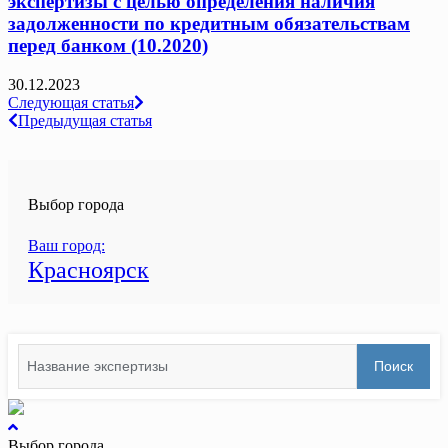
экспертизы с целью определения наличия
задолженности по кредитным обязательствам
перед банком (10.2020)
30.12.2023
Навигация
Следующая статья
Предыдущая статья
по
записям
Выбор города
Ваш город:
Красноярск
Search
Поиск
for:
вернуться
к
Выбор города