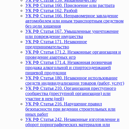
УК РФ Статья 159. Мошенничество
УК РФ Статья 160. Присвоение или растрата
УК РФ Статья 162. Разбой
УК РФ Статья 166. Неправомерное завладение
автомобилем или иным транспортным средством
без цели хищения
УК РФ Статья 167. Умышленные уничтожение
или повреждение имущества
УК РФ Статья 171. Незаконное
предпринимательство
УК РФ Статья 171.2. Незаконные организация и
проведение азартных игр
УК РФ Статья 171.4. Незаконная розничная
продажа алкогольной и спиртосодержащей
пищевой продукции
УК РФ Статья 180. Незаконное использование
средств индивидуализации товаров (работ, услуг)
УК РФ Статья 210. Организация преступного
сообщества (преступной организации) или
участие в нем (ней)
УК РФ Статья 216. Нарушение правил
безопасности при ведении строительных или
иных работ
УК РФ Статья 242. Незаконные изготовление и
оборот порнографических материалов или