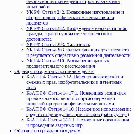
безопасности при ведении строительных или
иных работ
УК РФ Статья 242. Незаконные изготовление и
оборот порнографических материалов или
предметов
УК РФ Статья 282. Возбуждение ненависти либо
вражды, а равно унижение человеческого
достоинства
УК РФ Статья 293. Халатность
УК РФ Статья 303. Фальсификация доказательств
и результатов оперативно-разыскной деятельности
УК РФ Статья 310. Разглашение данных
предварительного расследования
Образцы по административным делам
КоАП РФ Статья 7.12. Нарушение авторских и
смежных прав, изобретательских и патентных
прав
КоАП РФ Статья 14.17.1. Незаконная розничная
продажа алкогольной и спиртосодержащей
пищевой продукции физическими лицами
КоАП РФ Статья 14.10. Незаконное использование
средств индивидуализации товаров (работ, услуг)
КоАП РФ Статья 14.1.1. Незаконные организация
и проведение азартных игр
Образцы по гражданским делам