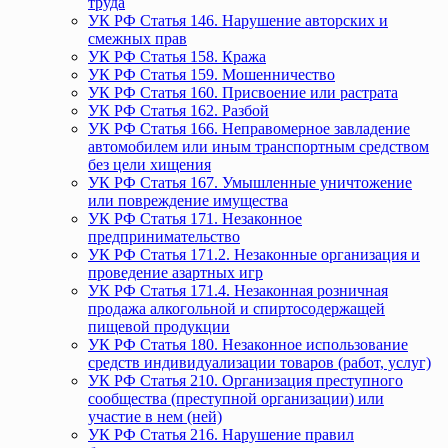
труда
УК РФ Статья 146. Нарушение авторских и
смежных прав
УК РФ Статья 158. Кража
УК РФ Статья 159. Мошенничество
УК РФ Статья 160. Присвоение или растрата
УК РФ Статья 162. Разбой
УК РФ Статья 166. Неправомерное завладение
автомобилем или иным транспортным средством
без цели хищения
УК РФ Статья 167. Умышленные уничтожение
или повреждение имущества
УК РФ Статья 171. Незаконное
предпринимательство
УК РФ Статья 171.2. Незаконные организация и
проведение азартных игр
УК РФ Статья 171.4. Незаконная розничная
продажа алкогольной и спиртосодержащей
пищевой продукции
УК РФ Статья 180. Незаконное использование
средств индивидуализации товаров (работ, услуг)
УК РФ Статья 210. Организация преступного
сообщества (преступной организации) или
участие в нем (ней)
УК РФ Статья 216. Нарушение правил