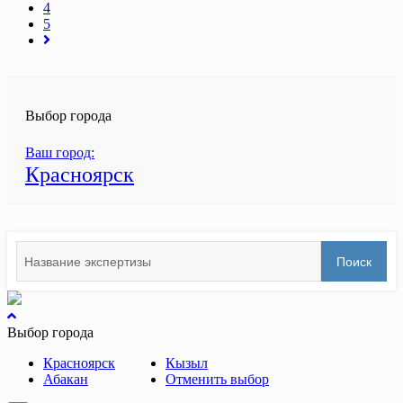
4
5
Выбор города
Ваш город:
Красноярск
Search
Поиск
for:
вернуться
к
Выбор города
началу
Красноярск
Кызыл
Абакан
Отменить выбор