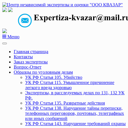
Перейти
к
содержанию
Меню
Главная страница
Контакты
Заказ экспертизы
Вопрос-Ответ
Образцы по уголовным делам
УК РФ Статья 105. Убийство
УК РФ Статья 115. Умышленное причинение
легкого вреда здоровью
Экспертизы, в расследуемых делах по 131, 132 УК
РФ.
УК РФ Статья 135. Развратные действия
УК РФ Статья 138. Нарушение тайны переписки,
телефонных переговоров, почтовых, телеграфных
или иных сообщений
УК РФ Статья 143. Нарушение требований охраны