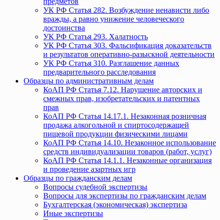
предметов
УК РФ Статья 282. Возбуждение ненависти либо
вражды, а равно унижение человеческого
достоинства
УК РФ Статья 293. Халатность
УК РФ Статья 303. Фальсификация доказательств
и результатов оперативно-разыскной деятельности
УК РФ Статья 310. Разглашение данных
предварительного расследования
Образцы по административным делам
КоАП РФ Статья 7.12. Нарушение авторских и
смежных прав, изобретательских и патентных
прав
КоАП РФ Статья 14.17.1. Незаконная розничная
продажа алкогольной и спиртосодержащей
пищевой продукции физическими лицами
КоАП РФ Статья 14.10. Незаконное использование
средств индивидуализации товаров (работ, услуг)
КоАП РФ Статья 14.1.1. Незаконные организация
и проведение азартных игр
Образцы по гражданским делам
Вопросы судебной экспертизы
Вопросы для экспертизы по гражданским делам
Бухгалтерская (экономическая) экспертиза
Иные экспертизы