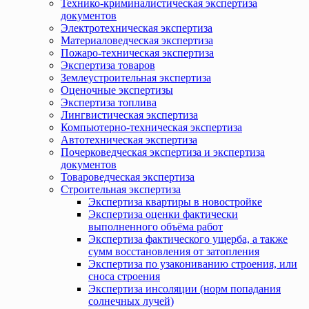
Технико-криминалистическая экспертиза
документов
Электротехническая экспертиза
Материаловедческая экспертиза
Пожаро-техническая экспертиза
Экспертиза товаров
Землеустроительная экспертиза
Оценочные экспертизы
Экспертиза топлива
Лингвистическая экспертиза
Компьютерно-техническая экспертиза
Автотехническая экспертиза
Почерковедческая экспертиза и экспертиза
документов
Товароведческая экспертиза
Строительная экспертиза
Экспертиза квартиры в новостройке
Экспертиза оценки фактически
выполненного объёма работ
Экспертиза фактического ущерба, а также
сумм восстановления от затопления
Экспертиза по узакониванию строения, или
сноса строения
Экспертиза инсоляции (норм попадания
солнечных лучей)