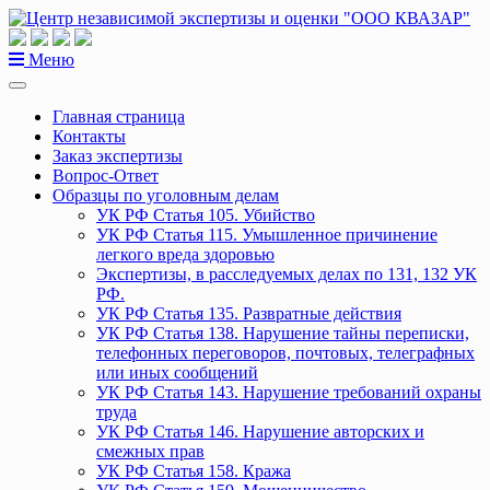
Перейти
к
содержанию
Меню
Главная страница
Контакты
Заказ экспертизы
Вопрос-Ответ
Образцы по уголовным делам
УК РФ Статья 105. Убийство
УК РФ Статья 115. Умышленное причинение
легкого вреда здоровью
Экспертизы, в расследуемых делах по 131, 132 УК
РФ.
УК РФ Статья 135. Развратные действия
УК РФ Статья 138. Нарушение тайны переписки,
телефонных переговоров, почтовых, телеграфных
или иных сообщений
УК РФ Статья 143. Нарушение требований охраны
труда
УК РФ Статья 146. Нарушение авторских и
смежных прав
УК РФ Статья 158. Кража