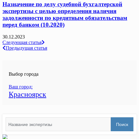
Назначение по делу судебной бухгалтерской
экспертизы с целью определения наличия
задолженности по кредитным обязательствам
перед банком (10.2020)
30.12.2023
Навигация
Следующая статья
Предыдущая статья
по
записям
Выбор города
Ваш город:
Красноярск
Search
Поиск
for: