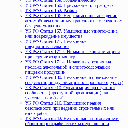
УК РФ Статья 159. Мошенничество
УК РФ Статья 160. Присвоение или растрата
УК РФ Статья 162. Разбой
УК РФ Статья 166. Неправомерное завладение
автомобилем или иным транспортным средством
без цели хищения
УК РФ Статья 167. Умышленные уничтожение
или повреждение имущества
УК РФ Статья 171. Незаконное
предпринимательство
УК РФ Статья 171.2. Незаконные организация и
проведение азартных игр
УК РФ Статья 171.4. Незаконная розничная
продажа алкогольной и спиртосодержащей
пищевой продукции
УК РФ Статья 180. Незаконное использование
средств индивидуализации товаров (работ, услуг)
УК РФ Статья 210. Организация преступного
сообщества (преступной организации) или
участие в нем (ней)
УК РФ Статья 216. Нарушение правил
безопасности при ведении строительных или
иных работ
УК РФ Статья 242. Незаконные изготовление и
оборот порнографических материалов или