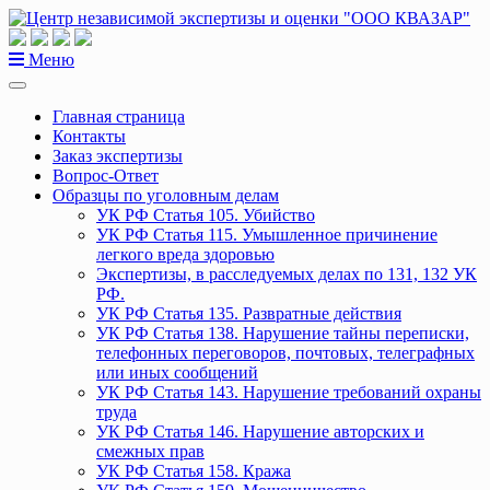
Перейти
к
содержанию
Меню
Главная страница
Контакты
Заказ экспертизы
Вопрос-Ответ
Образцы по уголовным делам
УК РФ Статья 105. Убийство
УК РФ Статья 115. Умышленное причинение
легкого вреда здоровью
Экспертизы, в расследуемых делах по 131, 132 УК
РФ.
УК РФ Статья 135. Развратные действия
УК РФ Статья 138. Нарушение тайны переписки,
телефонных переговоров, почтовых, телеграфных
или иных сообщений
УК РФ Статья 143. Нарушение требований охраны
труда
УК РФ Статья 146. Нарушение авторских и
смежных прав
УК РФ Статья 158. Кража