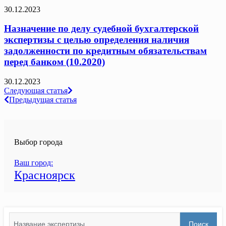
30.12.2023
Назначение по делу судебной бухгалтерской
экспертизы с целью определения наличия
задолженности по кредитным обязательствам
перед банком (10.2020)
30.12.2023
Навигация
Следующая статья
Предыдущая статья
по
записям
Выбор города
Ваш город:
Красноярск
Search
Поиск
for: