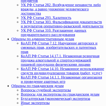
предметов
УК РФ Статья 282. Возбуждение ненависти либо
вражды, а равно унижение человеческого
достоинства
УК РФ Статья 293. Халатность
УК РФ Статья 303. Фальсификация доказательств
и результатов оперативно-разыскной деятельности
УК РФ Статья 310. Разглашение данных
предварительного расследования
Образцы по административным делам
КоАП РФ Статья 7.12. Нарушение авторских и
смежных прав, изобретательских и патентных
прав
КоАП РФ Статья 14.17.1. Незаконная розничная
продажа алкогольной и спиртосодержащей
пищевой продукции физическими лицами
КоАП РФ Статья 14.10. Незаконное использование
средств индивидуализации товаров (работ, услуг)
КоАП РФ Статья 14.1.1. Незаконные организация
и проведение азартных игр
Образцы по гражданским делам
Вопросы судебной экспертизы
Вопросы для экспертизы по гражданским делам
Бухгалтерская (экономическая) экспертиза
Иные экспертизы