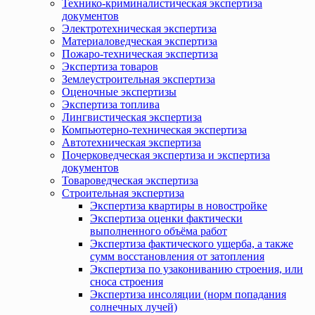
Технико-криминалистическая экспертиза
документов
Электротехническая экспертиза
Материаловедческая экспертиза
Пожаро-техническая экспертиза
Экспертиза товаров
Землеустроительная экспертиза
Оценочные экспертизы
Экспертиза топлива
Лингвистическая экспертиза
Компьютерно-техническая экспертиза
Автотехническая экспертиза
Почерковедческая экспертиза и экспертиза
документов
Товароведческая экспертиза
Строительная экспертиза
Экспертиза квартиры в новостройке
Экспертиза оценки фактически
выполненного объёма работ
Экспертиза фактического ущерба, а также
сумм восстановления от затопления
Экспертиза по узакониванию строения, или
сноса строения
Экспертиза инсоляции (норм попадания
солнечных лучей)