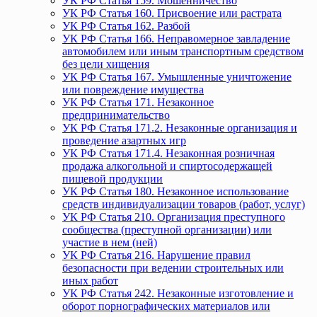
УК РФ Статья 159. Мошенничество
УК РФ Статья 160. Присвоение или растрата
УК РФ Статья 162. Разбой
УК РФ Статья 166. Неправомерное завладение
автомобилем или иным транспортным средством
без цели хищения
УК РФ Статья 167. Умышленные уничтожение
или повреждение имущества
УК РФ Статья 171. Незаконное
предпринимательство
УК РФ Статья 171.2. Незаконные организация и
проведение азартных игр
УК РФ Статья 171.4. Незаконная розничная
продажа алкогольной и спиртосодержащей
пищевой продукции
УК РФ Статья 180. Незаконное использование
средств индивидуализации товаров (работ, услуг)
УК РФ Статья 210. Организация преступного
сообщества (преступной организации) или
участие в нем (ней)
УК РФ Статья 216. Нарушение правил
безопасности при ведении строительных или
иных работ
УК РФ Статья 242. Незаконные изготовление и
оборот порнографических материалов или