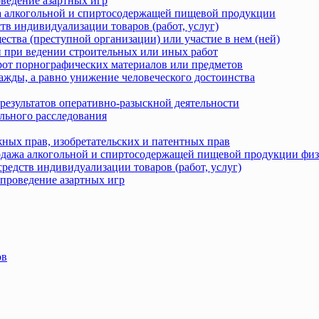
оведение азартных игр
жа алкогольной и спиртосодержащей пищевой продукции
тв индивидуализации товаров (работ, услуг)
ства (преступной организации) или участие в нем (ней)
 при ведении строительных или иных работ
рот порнографических материалов или предметов
ажды, а равно унижение человеческого достоинства
результатов оперативно-разыскной деятельности
льного расследования
ных прав, изобретательских и патентных прав
родажа алкогольной и спиртосодержащей пищевой продукции фи
редств индивидуализации товаров (работ, услуг)
 проведение азартных игр
ов