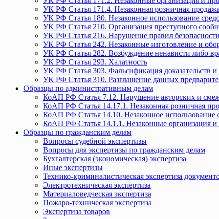
УК РФ Статья 171.2. Незаконные организация и пр
УК РФ Статья 171.4. Незаконная розничная прода
УК РФ Статья 180. Незаконное использование средс
УК РФ Статья 210. Организация преступного сообще
УК РФ Статья 216. Нарушение правил безопасности
УК РФ Статья 242. Незаконные изготовление и обо
УК РФ Статья 282. Возбуждение ненависти либо вр
УК РФ Статья 293. Халатность
УК РФ Статья 303. Фальсификация доказательств и 
УК РФ Статья 310. Разглашение данных предварите
Образцы по административным делам
КоАП РФ Статья 7.12. Нарушение авторских и смеж
КоАП РФ Статья 14.17.1. Незаконная розничная п
КоАП РФ Статья 14.10. Незаконное использование с
КоАП РФ Статья 14.1.1. Незаконные организация и
Образцы по гражданским делам
Вопросы судебной экспертизы
Вопросы для экспертизы по гражданским делам
Бухгалтерская (экономическая) экспертиза
Иные экспертизы
Технико-криминалистическая экспертиза документ
Электротехническая экспертиза
Материаловедческая экспертиза
Пожаро-техническая экспертиза
Экспертиза товаров