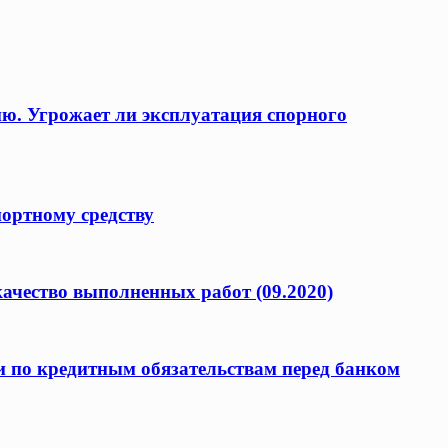
ию. Угрожает ли эксплуатация спорного
портному средству
качество выполненных работ (09.2020)
и по кредитным обязательствам перед банком