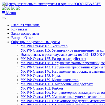
Перейти
к
содержанию
Меню
Главная страница
Контакты
Заказ экспертизы
Вопрос-Ответ
Образцы по уголовным делам
УК РФ Статья 105. Убийство
УК РФ Статья 115. Умышленное причинение легког
Экспертизы, в расследуемых делах по 131, 132 УК 
УК РФ Статья 135. Развратные действия
УК РФ Статья 138. Нарушение тайны переписки, т
УК РФ Статья 143. Нарушение требований охраны 
УК РФ Статья 146. Нарушение авторских и смежны
УК РФ Статья 158. Кража
УК РФ Статья 159. Мошенничество
УК РФ Статья 160. Присвоение или растрата
УК РФ Статья 162. Разбой
УК РФ Статья 166. Неправомерное завладение авт
УК РФ Статья 167. Умышленные уничтожение или 
УК РФ Статья 171. Незаконное предпринимательст