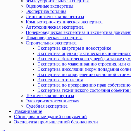
Землеустроительная экспертиза
Оценочные экспертизы
Экспертиза топлива
Лингвистическая экспертиза
Компьютерно-техническая экспертиза
Автотехническая экспертиза
Почерковедческая экспертиза и экспертиза докумен
Товароведческая экспертиза
Строительная экспертиза
Экспертиза квартиры в новостройке
Экспертиза оценки фактически выполненного
Экспертиза фактического ущерба, а также сум
Экспертиза по узакониванию строения, или с
Экспертиза инсоляции (норм попадания солн
Экспертиза по определению рыночной стоимо
Экспертиза отопления
Экспертиза по прекращению прав собственно
Экспертиза технического состояния объекто
Техническая экспертиза
Электро-светотехническая
Судебная экспертиза
Узаканивание
Обследованные зданий сооружений
Экспертиза промышленной безопасности