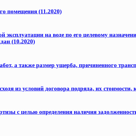
го помещения (11.2020)
ой эксплуатации на воде по его целевому назначен
дан (10.2020)
бот, а также размер ущерба, причиненного транс
одя из условий договора подряда, их стоимости, 
ертизы с целью определения наличия задолженност