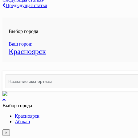
Навигация
Предыдущая статья
по
записям
Выбор города
Ваш город:
Красноярск
Search
for:
вернуться
к
Выбор города
началу
Красноярск
Абакан
×