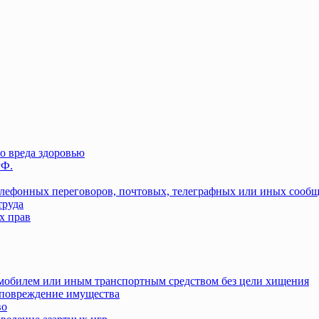
о вреда здоровью
РФ.
елефонных переговоров, почтовых, телеграфных или иных сооб
труда
х прав
омобилем или иным транспортным средством без цели хищения
повреждение имущества
во