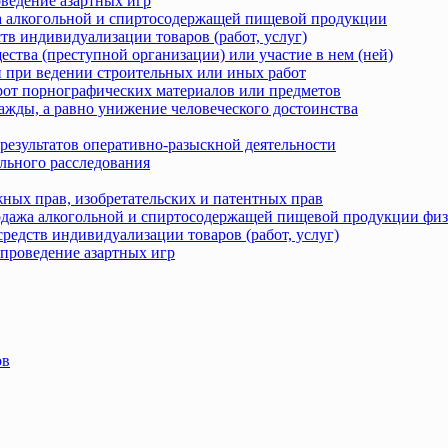
оведение азартных игр
жа алкогольной и спиртосодержащей пищевой продукции
тв индивидуализации товаров (работ, услуг)
ства (преступной организации) или участие в нем (ней)
 при ведении строительных или иных работ
рот порнографических материалов или предметов
ажды, а равно унижение человеческого достоинства
результатов оперативно-разыскной деятельности
льного расследования
ных прав, изобретательских и патентных прав
родажа алкогольной и спиртосодержащей пищевой продукции фи
редств индивидуализации товаров (работ, услуг)
 проведение азартных игр
ов