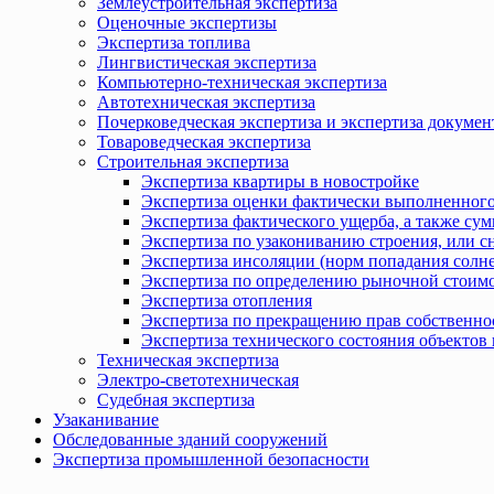
Землеустроительная экспертиза
Оценочные экспертизы
Экспертиза топлива
Лингвистическая экспертиза
Компьютерно-техническая экспертиза
Автотехническая экспертиза
Почерковедческая экспертиза и экспертиза докумен
Товароведческая экспертиза
Строительная экспертиза
Экспертиза квартиры в новостройке
Экспертиза оценки фактически выполненного
Экспертиза фактического ущерба, а также сум
Экспертиза по узакониванию строения, или с
Экспертиза инсоляции (норм попадания солн
Экспертиза по определению рыночной стоимо
Экспертиза отопления
Экспертиза по прекращению прав собственно
Экспертиза технического состояния объекто
Техническая экспертиза
Электро-светотехническая
Судебная экспертиза
Узаканивание
Обследованные зданий сооружений
Экспертиза промышленной безопасности