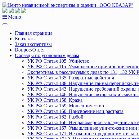
Перейти
к
содержанию
Меню
Главная страница
Контакты
Заказ экспертизы
Вопрос-Ответ
Образцы по уголовным делам
УК РФ Статья 105. Убийство
УК РФ Статья 115. Умышленное причинение легког
Экспертизы, в расследуемых делах по 131, 132 УК 
УК РФ Статья 135. Развратные действия
УК РФ Статья 138. Нарушение тайны переписки, т
УК РФ Статья 143. Нарушение требований охраны 
УК РФ Статья 146. Нарушение авторских и смежны
УК РФ Статья 158. Кража
УК РФ Статья 159. Мошенничество
УК РФ Статья 160. Присвоение или растрата
УК РФ Статья 162. Разбой
УК РФ Статья 166. Неправомерное завладение авт
УК РФ Статья 167. Умышленные уничтожение или 
УК РФ Статья 171. Незаконное предпринимательст