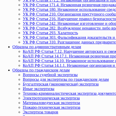
УК РФ Статья 171.2. Незаконные организация и пр
УК РФ Статья 171.4. Незаконная розничная прода
УК РФ Статья 180. Незаконное использование средс
УК РФ Статья 210. Организация преступного сообще
УК РФ Статья 216. Нарушение правил безопасности
УК РФ Статья 242. Незаконные изготовление и обо
УК РФ Статья 282. Возбуждение ненависти либо вр
УК РФ Статья 293. Халатность
УК РФ Статья 303. Фальсификация доказательств и 
УК РФ Статья 310. Разглашение данных предварите
Образцы по административным делам
КоАП РФ Статья 7.12. Нарушение авторских и смеж
КоАП РФ Статья 14.17.1. Незаконная розничная п
КоАП РФ Статья 14.10. Незаконное использование с
КоАП РФ Статья 14.1.1. Незаконные организация и
Образцы по гражданским делам
Вопросы судебной экспертизы
Вопросы для экспертизы по гражданским делам
Бухгалтерская (экономическая) экспертиза
Иные экспертизы
Технико-криминалистическая экспертиза документ
Электротехническая экспертиза
Материаловедческая экспертиза
Пожаро-техническая экспертиза
Экспертиза товаров