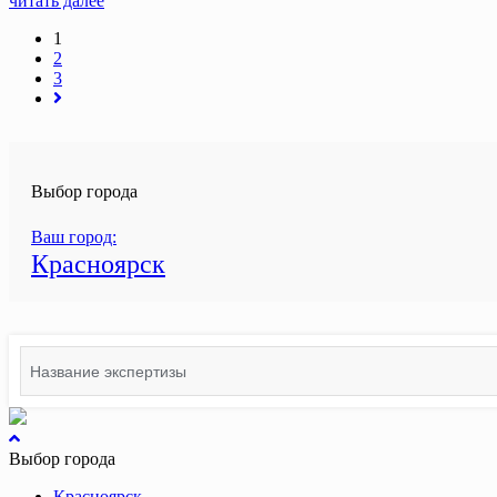
читать далее
1
2
3
Выбор города
Ваш город:
Красноярск
Search
for:
вернуться
к
Выбор города
началу
Красноярск