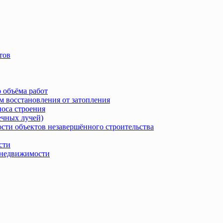
тов
 объёма работ
м восстановления от затопления
носа строения
ечных лучей)
сти объектов незавершённого строительства
сти
в недвижимости