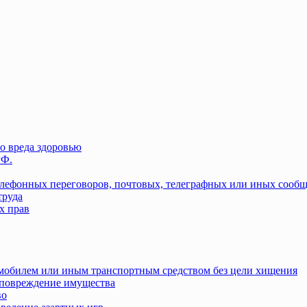
о вреда здоровью
РФ.
елефонных переговоров, почтовых, телеграфных или иных сооб
труда
х прав
омобилем или иным транспортным средством без цели хищения
повреждение имущества
во