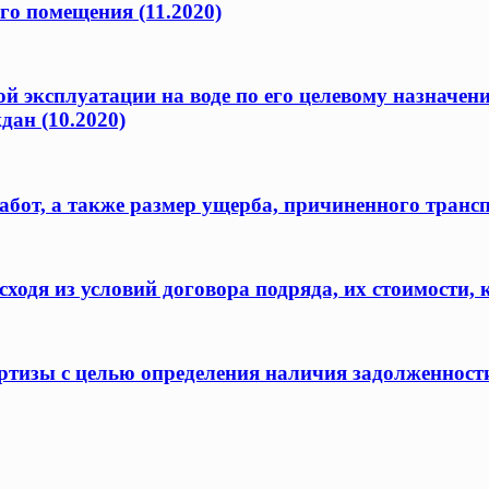
го помещения (11.2020)
ой эксплуатации на воде по его целевому назначен
дан (10.2020)
бот, а также размер ущерба, причиненного транс
одя из условий договора подряда, их стоимости, 
ертизы с целью определения наличия задолженност