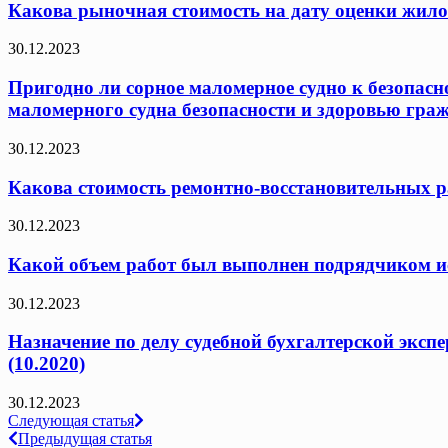
Какова рыночная стоимость на дату оценки жило
30.12.2023
Пригодно ли сорное маломерное судно к безопасн
маломерного судна безопасности и здоровью граж
30.12.2023
Какова стоимость ремонтно-восстановительных ра
30.12.2023
Какой объем работ был выполнен подрядчиком исх
30.12.2023
Назначение по делу судебной бухгалтерской эксп
(10.2020)
30.12.2023
Навигация
Следующая статья
Предыдущая статья