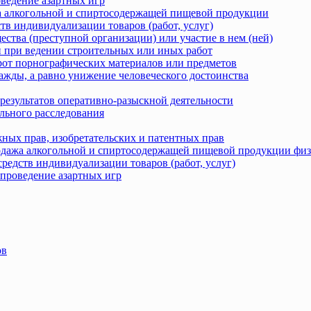
оведение азартных игр
жа алкогольной и спиртосодержащей пищевой продукции
тв индивидуализации товаров (работ, услуг)
ства (преступной организации) или участие в нем (ней)
 при ведении строительных или иных работ
рот порнографических материалов или предметов
ажды, а равно унижение человеческого достоинства
результатов оперативно-разыскной деятельности
льного расследования
ных прав, изобретательских и патентных прав
родажа алкогольной и спиртосодержащей пищевой продукции фи
редств индивидуализации товаров (работ, услуг)
 проведение азартных игр
ов