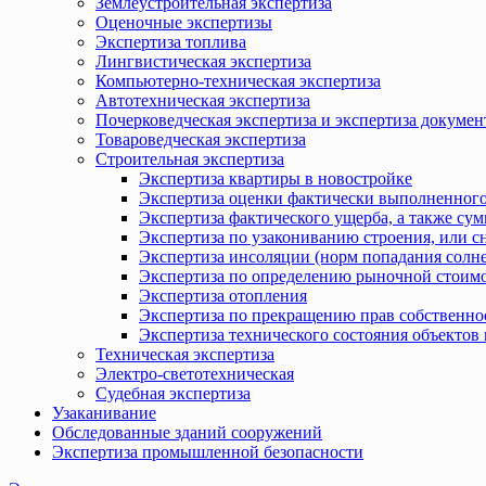
Землеустроительная экспертиза
Оценочные экспертизы
Экспертиза топлива
Лингвистическая экспертиза
Компьютерно-техническая экспертиза
Автотехническая экспертиза
Почерковедческая экспертиза и экспертиза докумен
Товароведческая экспертиза
Строительная экспертиза
Экспертиза квартиры в новостройке
Экспертиза оценки фактически выполненного
Экспертиза фактического ущерба, а также сум
Экспертиза по узакониванию строения, или с
Экспертиза инсоляции (норм попадания солн
Экспертиза по определению рыночной стоимо
Экспертиза отопления
Экспертиза по прекращению прав собственно
Экспертиза технического состояния объекто
Техническая экспертиза
Электро-светотехническая
Судебная экспертиза
Узаканивание
Обследованные зданий сооружений
Экспертиза промышленной безопасности