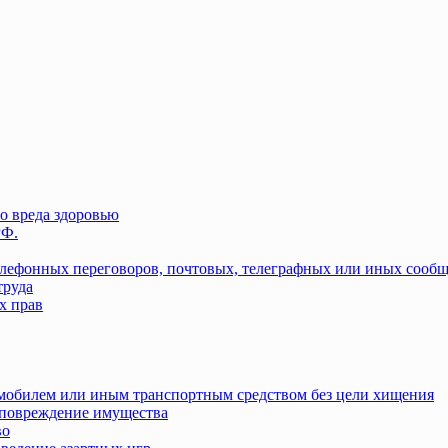
о вреда здоровью
РФ.
елефонных переговоров, почтовых, телеграфных или иных сооб
труда
х прав
омобилем или иным транспортным средством без цели хищения
повреждение имущества
во