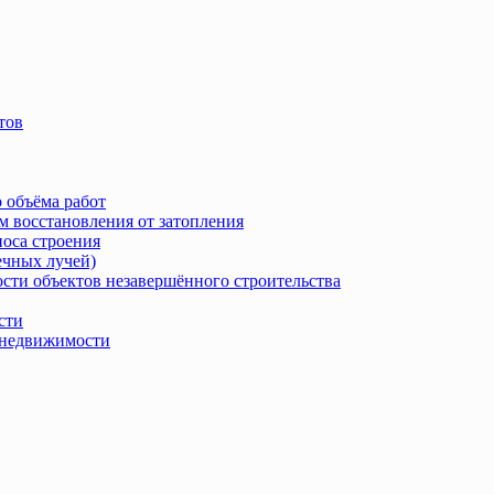
тов
 объёма работ
м восстановления от затопления
носа строения
ечных лучей)
сти объектов незавершённого строительства
сти
в недвижимости