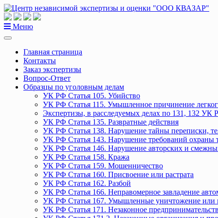
Перейти
к
содержанию
Меню
Главная страница
Контакты
Заказ экспертизы
Вопрос-Ответ
Образцы по уголовным делам
УК РФ Статья 105. Убийство
УК РФ Статья 115. Умышленное причинение легког
Экспертизы, в расследуемых делах по 131, 132 УК 
УК РФ Статья 135. Развратные действия
УК РФ Статья 138. Нарушение тайны переписки, т
УК РФ Статья 143. Нарушение требований охраны 
УК РФ Статья 146. Нарушение авторских и смежны
УК РФ Статья 158. Кража
УК РФ Статья 159. Мошенничество
УК РФ Статья 160. Присвоение или растрата
УК РФ Статья 162. Разбой
УК РФ Статья 166. Неправомерное завладение авт
УК РФ Статья 167. Умышленные уничтожение или 
УК РФ Статья 171. Незаконное предпринимательст