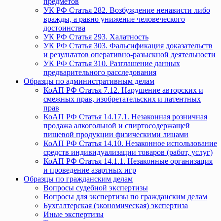
предметов
УК РФ Статья 282. Возбуждение ненависти либо
вражды, а равно унижение человеческого
достоинства
УК РФ Статья 293. Халатность
УК РФ Статья 303. Фальсификация доказательств
и результатов оперативно-разыскной деятельности
УК РФ Статья 310. Разглашение данных
предварительного расследования
Образцы по административным делам
КоАП РФ Статья 7.12. Нарушение авторских и
смежных прав, изобретательских и патентных
прав
КоАП РФ Статья 14.17.1. Незаконная розничная
продажа алкогольной и спиртосодержащей
пищевой продукции физическими лицами
КоАП РФ Статья 14.10. Незаконное использование
средств индивидуализации товаров (работ, услуг)
КоАП РФ Статья 14.1.1. Незаконные организация
и проведение азартных игр
Образцы по гражданским делам
Вопросы судебной экспертизы
Вопросы для экспертизы по гражданским делам
Бухгалтерская (экономическая) экспертиза
Иные экспертизы