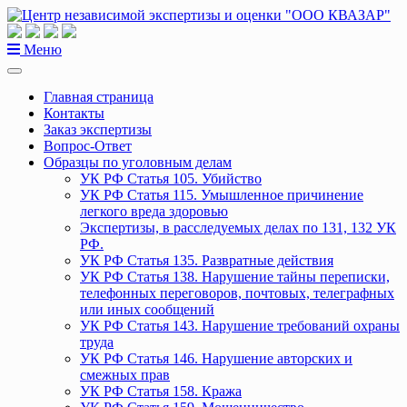
Перейти
к
содержанию
Меню
Главная страница
Контакты
Заказ экспертизы
Вопрос-Ответ
Образцы по уголовным делам
УК РФ Статья 105. Убийство
УК РФ Статья 115. Умышленное причинение
легкого вреда здоровью
Экспертизы, в расследуемых делах по 131, 132 УК
РФ.
УК РФ Статья 135. Развратные действия
УК РФ Статья 138. Нарушение тайны переписки,
телефонных переговоров, почтовых, телеграфных
или иных сообщений
УК РФ Статья 143. Нарушение требований охраны
труда
УК РФ Статья 146. Нарушение авторских и
смежных прав
УК РФ Статья 158. Кража