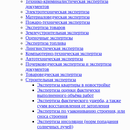
Технико-криминалистическая экспертиза
документов
Электротехническая экспертиза
Материаловедческая экспертиза
Пожаро-техническая экспертиза
Экспертиза товаров
Землеустроительная экспертиза
Оценочные экспертизы
Экспертиза топлива
Лингвистическая экспертиза
Компьютерно-техническая экспертиза
Автотехническая экспертиза
Почерковедческая экспертиза и экспертиза
документов
Товароведческая экспертиза
Строительная экспертиза
Экспертиза квартиры в новостройке
Экспертиза оценки фактически
выполненного объёма работ
Экспертиза фактического ущерба, а также
сумм восстановления от затопления
Экспертиза по узакониванию строения, или
сноса строения
Экспертиза инсоляции (норм попадания
солнечных лучей)