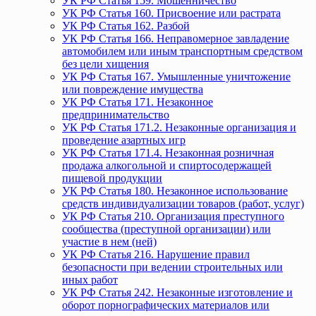
УК РФ Статья 159. Мошенничество
УК РФ Статья 160. Присвоение или растрата
УК РФ Статья 162. Разбой
УК РФ Статья 166. Неправомерное завладение
автомобилем или иным транспортным средством
без цели хищения
УК РФ Статья 167. Умышленные уничтожение
или повреждение имущества
УК РФ Статья 171. Незаконное
предпринимательство
УК РФ Статья 171.2. Незаконные организация и
проведение азартных игр
УК РФ Статья 171.4. Незаконная розничная
продажа алкогольной и спиртосодержащей
пищевой продукции
УК РФ Статья 180. Незаконное использование
средств индивидуализации товаров (работ, услуг)
УК РФ Статья 210. Организация преступного
сообщества (преступной организации) или
участие в нем (ней)
УК РФ Статья 216. Нарушение правил
безопасности при ведении строительных или
иных работ
УК РФ Статья 242. Незаконные изготовление и
оборот порнографических материалов или