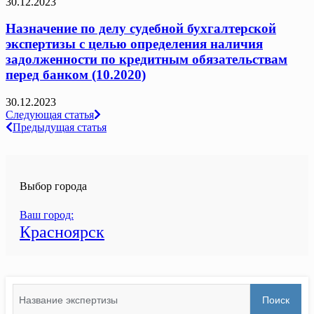
30.12.2023
Назначение по делу судебной бухгалтерской
экспертизы с целью определения наличия
задолженности по кредитным обязательствам
перед банком (10.2020)
30.12.2023
Навигация
Следующая статья
Предыдущая статья
по
записям
Выбор города
Ваш город:
Красноярск
Search
Поиск
for: