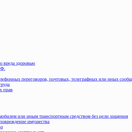
о вреда здоровью
РФ.
елефонных переговоров, почтовых, телеграфных или иных сооб
труда
х прав
омобилем или иным транспортным средством без цели хищения
повреждение имущества
во