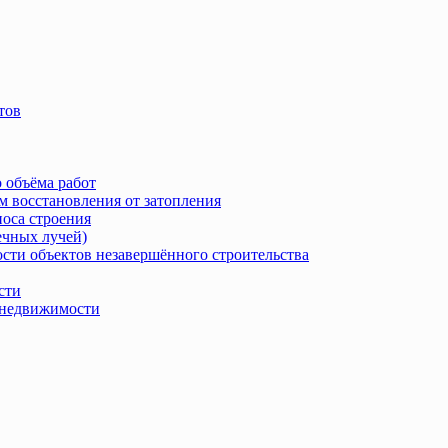
тов
 объёма работ
м восстановления от затопления
носа строения
ечных лучей)
сти объектов незавершённого строительства
сти
в недвижимости