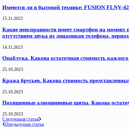
Имеются ли в бытовой технике: FUSION FLNV-42
15.11.2023
Какие неисправности имеет смартфон на момент пр
отсутствием звука из динамиков телефона, пери
14.11.2023
Опаблука. Какова остаточная стоимость каждого
25.10.2023
Кража брусьев. Какова стоимость представленных 
25.10.2023
Похищенные алюминиевые щиты. Какова остаточн
25.10.2023
Навигация
Следующая статья
Предыдущая статья
по