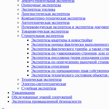
Землеустроительная экспертиза
Оценочные экспертизы
Экспертиза топлива
Лингвистическая экспертиза
Компьютерно-техническая экспертиза
Автотехническая экспертиза
Почерковедческая экспертиза и экспертиза докумен
Товароведческая экспертиза
Строительная экспертиза
Экспертиза квартиры в новостройке
Экспертиза оценки фактически выполненного
Экспертиза фактического ущерба, а также сум
Экспертиза по узакониванию строения, или с
Экспертиза инсоляции (норм попадания солн
Экспертиза по определению рыночной стоимо
Экспертиза отопления
Экспертиза по прекращению прав собственно
Экспертиза технического состояния объекто
Техническая экспертиза
Электро-светотехническая
Судебная экспертиза
Узаканивание
Обследованные зданий сооружений
Экспертиза промышленной безопасности