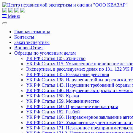
Перейти
к
содержанию
Меню
Главная страница
Контакты
Заказ экспертизы
Вопрос-Ответ
Образцы по уголовным делам
УК РФ Статья 105. Убийство
УК РФ Статья 115. Умышленное причинение легког
Экспертизы, в расследуемых делах по 131, 132 УК 
УК РФ Статья 135. Развратные действия
УК РФ Статья 138. Нарушение тайны переписки, т
УК РФ Статья 143. Нарушение требований охраны 
УК РФ Статья 146. Нарушение авторских и смежны
УК РФ Статья 158. Кража
УК РФ Статья 159. Мошенничество
УК РФ Статья 160. Присвоение или растрата
УК РФ Статья 162. Разбой
УК РФ Статья 166. Неправомерное завладение авт
УК РФ Статья 167. Умышленные уничтожение или 
УК РФ Статья 171. Незаконное предпринимательст