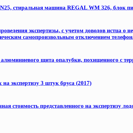
N25, стиральная машина REGAL WM 326, блок пит
оведения экспертизы, с учетом доводов истца о н
одическим самопроизвольным отключением телефона
 алюминиевого щита опалубки, похищенного с терр
на экспертизу 3 штук бруса (2017)
ая стоимость представленного на экспертизу лод