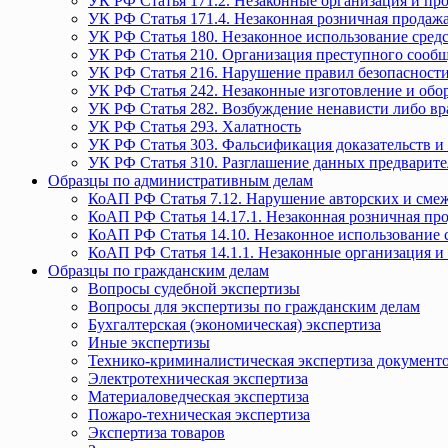
УК РФ Статья 171.2. Незаконные организация и пр
УК РФ Статья 171.4. Незаконная розничная прода
УК РФ Статья 180. Незаконное использование средс
УК РФ Статья 210. Организация преступного сообще
УК РФ Статья 216. Нарушение правил безопасности
УК РФ Статья 242. Незаконные изготовление и обо
УК РФ Статья 282. Возбуждение ненависти либо вр
УК РФ Статья 293. Халатность
УК РФ Статья 303. Фальсификация доказательств и 
УК РФ Статья 310. Разглашение данных предварите
Образцы по административным делам
КоАП РФ Статья 7.12. Нарушение авторских и смеж
КоАП РФ Статья 14.17.1. Незаконная розничная п
КоАП РФ Статья 14.10. Незаконное использование с
КоАП РФ Статья 14.1.1. Незаконные организация и
Образцы по гражданским делам
Вопросы судебной экспертизы
Вопросы для экспертизы по гражданским делам
Бухгалтерская (экономическая) экспертиза
Иные экспертизы
Технико-криминалистическая экспертиза документ
Электротехническая экспертиза
Материаловедческая экспертиза
Пожаро-техническая экспертиза
Экспертиза товаров