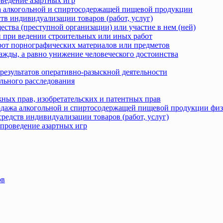
оведение азартных игр
жа алкогольной и спиртосодержащей пищевой продукции
тв индивидуализации товаров (работ, услуг)
ства (преступной организации) или участие в нем (ней)
 при ведении строительных или иных работ
рот порнографических материалов или предметов
ажды, а равно унижение человеческого достоинства
результатов оперативно-разыскной деятельности
льного расследования
ных прав, изобретательских и патентных прав
родажа алкогольной и спиртосодержащей пищевой продукции фи
редств индивидуализации товаров (работ, услуг)
 проведение азартных игр
ов