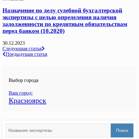
Назначение по делу судебной бухгалтерской
экспертизы с целью определения наличия
задолженности по кредитным обязательствам
перед банком (10.2020)
30.12.2023
Навигация
Следующая статья
Предыдущая статья
по
записям
Выбор города
Ваш город:
Красноярск
Search
Поиск
for: