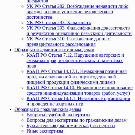
предметов
УК РФ Статья 282. Возбуждение ненависти либо
вражды, а равно унижение человеческого
достоинства
УК РФ Статья 293. Халатность
УК РФ Статья 303. Фальсификация доказательств
и результатов оперативно-разыскной деятельности
УК РФ Статья 310. Разглашение данных
предварительного расследования
Образцы по административным делам
КоАП РФ Статья 7.12. Нарушение авторских и
смежных прав, изобретательских и патентных
прав
КоАП РФ Статья 14.17.1. Незаконная розничная
продажа алкогольной и спиртосодержащей
пищевой продукции физическими лицами
КоАП РФ Статья 14.10. Незаконное использование
средств индивидуализации товаров (работ, услуг)
КоАП РФ Статья 14.1.1. Незаконные организация
и проведение азартных игр
Образцы по гражданским делам
Вопросы судебной экспертизы
Вопросы для экспертизы по гражданским делам
Бухгалтерская (экономическая) экспертиза
Иные экспертизы