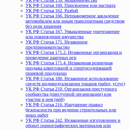
УК РФ Статья 159. Мошенничество
УК РФ Статья 160. Присвоение или растрата
УК РФ Статья 162. Разбой
УК РФ Статья 166. Неправомерное завладение
автомобилем или иным транспортным средством
без цели хищения
УК РФ Статья 167. Умышленные уничтожение
или повреждение имущества
УК РФ Статья 171. Незаконное
предпринимательство
УК РФ Статья 171.2. Незаконные организация и
проведение азартных игр
УК РФ Статья 171.4. Незаконная розничная
продажа алкогольной и спиртосодержащей
пищевой продукции
УК РФ Статья 180. Незаконное использование
средств индивидуализации товаров (работ, услуг)
УК РФ Статья 210. Организация преступного
сообщества (преступной организации) или
участие в нем (ней)
УК РФ Статья 216. Нарушение правил
безопасности при ведении строительных или
иных работ
УК РФ Статья 242. Незаконные изготовление и
оборот порнографических материалов или