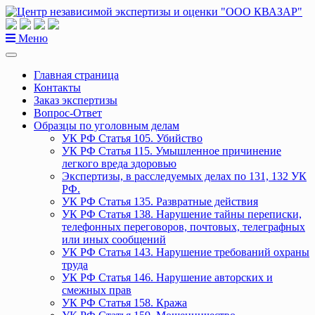
Перейти
к
содержанию
Меню
Главная страница
Контакты
Заказ экспертизы
Вопрос-Ответ
Образцы по уголовным делам
УК РФ Статья 105. Убийство
УК РФ Статья 115. Умышленное причинение
легкого вреда здоровью
Экспертизы, в расследуемых делах по 131, 132 УК
РФ.
УК РФ Статья 135. Развратные действия
УК РФ Статья 138. Нарушение тайны переписки,
телефонных переговоров, почтовых, телеграфных
или иных сообщений
УК РФ Статья 143. Нарушение требований охраны
труда
УК РФ Статья 146. Нарушение авторских и
смежных прав
УК РФ Статья 158. Кража