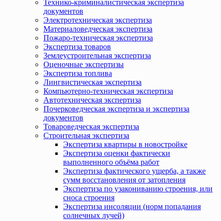
Технико-криминалистическая экспертиза
документов
Электротехническая экспертиза
Материаловедческая экспертиза
Пожаро-техническая экспертиза
Экспертиза товаров
Землеустроительная экспертиза
Оценочные экспертизы
Экспертиза топлива
Лингвистическая экспертиза
Компьютерно-техническая экспертиза
Автотехническая экспертиза
Почерковедческая экспертиза и экспертиза
документов
Товароведческая экспертиза
Строительная экспертиза
Экспертиза квартиры в новостройке
Экспертиза оценки фактически
выполненного объёма работ
Экспертиза фактического ущерба, а также
сумм восстановления от затопления
Экспертиза по узакониванию строения, или
сноса строения
Экспертиза инсоляции (норм попадания
солнечных лучей)