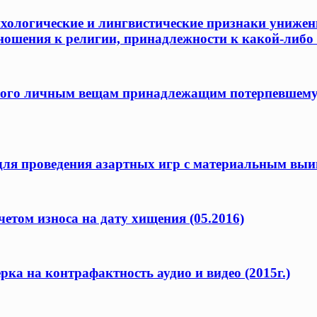
хологические и лингвистические признаки унижени
ношения к религии, принадлежности к какой-либо 
ого личным вещам принадлежащим потерпевшему, 
для проведения азартных игр с материальным выи
четом износа на дату хищения (05.2016)
ка на контрафактность аудио и видео (2015г.)