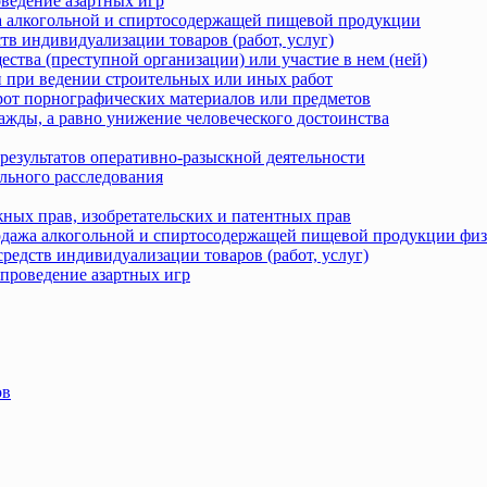
оведение азартных игр
жа алкогольной и спиртосодержащей пищевой продукции
тв индивидуализации товаров (работ, услуг)
ства (преступной организации) или участие в нем (ней)
 при ведении строительных или иных работ
рот порнографических материалов или предметов
ажды, а равно унижение человеческого достоинства
результатов оперативно-разыскной деятельности
льного расследования
ных прав, изобретательских и патентных прав
родажа алкогольной и спиртосодержащей пищевой продукции фи
редств индивидуализации товаров (работ, услуг)
 проведение азартных игр
ов