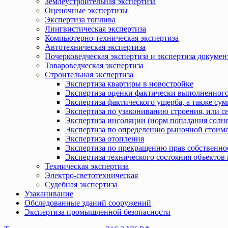
Землеустроительная экспертиза
Оценочные экспертизы
Экспертиза топлива
Лингвистическая экспертиза
Компьютерно-техническая экспертиза
Автотехническая экспертиза
Почерковедческая экспертиза и экспертиза докумен
Товароведческая экспертиза
Строительная экспертиза
Экспертиза квартиры в новостройке
Экспертиза оценки фактически выполненного
Экспертиза фактического ущерба, а также сум
Экспертиза по узакониванию строения, или с
Экспертиза инсоляции (норм попадания солн
Экспертиза по определению рыночной стоимо
Экспертиза отопления
Экспертиза по прекращению прав собственно
Экспертиза технического состояния объекто
Техническая экспертиза
Электро-светотехническая
Судебная экспертиза
Узаканивание
Обследованные зданий сооружений
Экспертиза промышленной безопасности