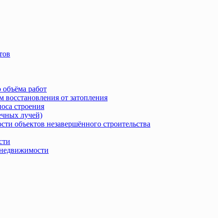
тов
 объёма работ
м восстановления от затопления
носа строения
ечных лучей)
сти объектов незавершённого строительства
сти
в недвижимости