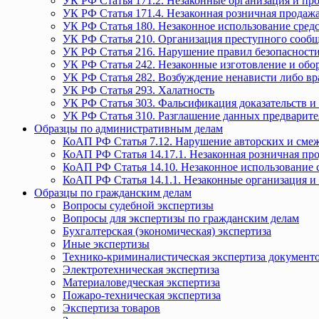
УК РФ Статья 171.2. Незаконные организация и пр
УК РФ Статья 171.4. Незаконная розничная прода
УК РФ Статья 180. Незаконное использование средс
УК РФ Статья 210. Организация преступного сообще
УК РФ Статья 216. Нарушение правил безопасности
УК РФ Статья 242. Незаконные изготовление и обо
УК РФ Статья 282. Возбуждение ненависти либо вр
УК РФ Статья 293. Халатность
УК РФ Статья 303. Фальсификация доказательств и 
УК РФ Статья 310. Разглашение данных предварите
Образцы по административным делам
КоАП РФ Статья 7.12. Нарушение авторских и смеж
КоАП РФ Статья 14.17.1. Незаконная розничная п
КоАП РФ Статья 14.10. Незаконное использование с
КоАП РФ Статья 14.1.1. Незаконные организация и
Образцы по гражданским делам
Вопросы судебной экспертизы
Вопросы для экспертизы по гражданским делам
Бухгалтерская (экономическая) экспертиза
Иные экспертизы
Технико-криминалистическая экспертиза документ
Электротехническая экспертиза
Материаловедческая экспертиза
Пожаро-техническая экспертиза
Экспертиза товаров