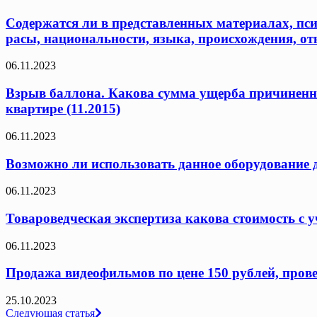
Содержатся ли в представленных материалах, пси
расы, национальности, языка, происхождения, от
06.11.2023
Взрыв баллона. Какова сумма ущерба причиненн
квартире (11.2015)
06.11.2023
Возможно ли использовать данное оборудование 
06.11.2023
Товароведческая экспертиза какова стоимость с у
06.11.2023
Продажа видеофильмов по цене 150 рублей, провер
25.10.2023
Навигация
Следующая статья