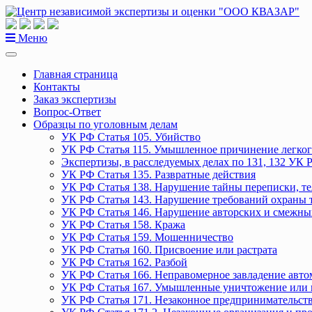
Перейти
к
содержанию
Меню
Главная страница
Контакты
Заказ экспертизы
Вопрос-Ответ
Образцы по уголовным делам
УК РФ Статья 105. Убийство
УК РФ Статья 115. Умышленное причинение легког
Экспертизы, в расследуемых делах по 131, 132 УК 
УК РФ Статья 135. Развратные действия
УК РФ Статья 138. Нарушение тайны переписки, т
УК РФ Статья 143. Нарушение требований охраны 
УК РФ Статья 146. Нарушение авторских и смежны
УК РФ Статья 158. Кража
УК РФ Статья 159. Мошенничество
УК РФ Статья 160. Присвоение или растрата
УК РФ Статья 162. Разбой
УК РФ Статья 166. Неправомерное завладение авт
УК РФ Статья 167. Умышленные уничтожение или 
УК РФ Статья 171. Незаконное предпринимательст