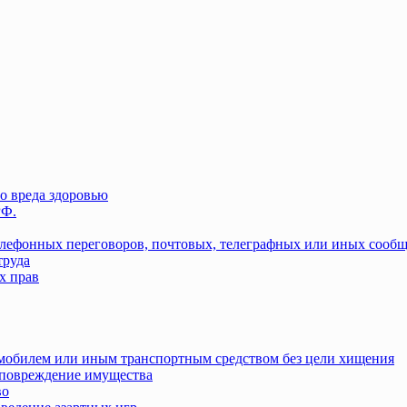
о вреда здоровью
РФ.
елефонных переговоров, почтовых, телеграфных или иных сооб
труда
х прав
омобилем или иным транспортным средством без цели хищения
повреждение имущества
во