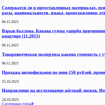
Содержатся ли в представленных материалах, пси
расы, национальности, языка, происхождения, от
06.11.2023
Взрыв баллона. Какова сумма ущерба причиненн
квартире (11.2015)
06.11.2023
Товароведческая экспертиза какова стоимость с у
06.11.2023
Продажа видеофильмов по цене 150 рублей, провер
25.10.2023
Направление на исследование жёсткий дисков. Им
24.10.2023
Навигация
Следующая статья