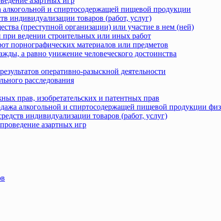
оведение азартных игр
жа алкогольной и спиртосодержащей пищевой продукции
тв индивидуализации товаров (работ, услуг)
ства (преступной организации) или участие в нем (ней)
 при ведении строительных или иных работ
рот порнографических материалов или предметов
ажды, а равно унижение человеческого достоинства
результатов оперативно-разыскной деятельности
льного расследования
ных прав, изобретательских и патентных прав
родажа алкогольной и спиртосодержащей пищевой продукции фи
редств индивидуализации товаров (работ, услуг)
 проведение азартных игр
ов