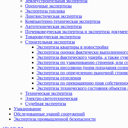
Землеустроительная экспертиза
Оценочные экспертизы
Экспертиза топлива
Лингвистическая экспертиза
Компьютерно-техническая экспертиза
Автотехническая экспертиза
Почерковедческая экспертиза и экспертиза докумен
Товароведческая экспертиза
Строительная экспертиза
Экспертиза квартиры в новостройке
Экспертиза оценки фактически выполненного
Экспертиза фактического ущерба, а также сум
Экспертиза по узакониванию строения, или с
Экспертиза инсоляции (норм попадания солн
Экспертиза по определению рыночной стоимо
Экспертиза отопления
Экспертиза по прекращению прав собственно
Экспертиза технического состояния объекто
Техническая экспертиза
Электро-светотехническая
Судебная экспертиза
Узаканивание
Обследованные зданий сооружений
Экспертиза промышленной безопасности