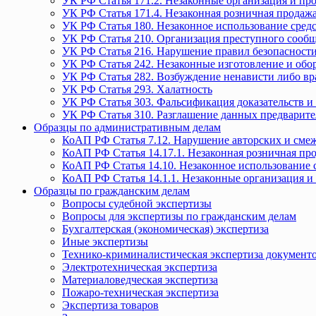
УК РФ Статья 171.2. Незаконные организация и пр
УК РФ Статья 171.4. Незаконная розничная прода
УК РФ Статья 180. Незаконное использование средс
УК РФ Статья 210. Организация преступного сообще
УК РФ Статья 216. Нарушение правил безопасности
УК РФ Статья 242. Незаконные изготовление и обо
УК РФ Статья 282. Возбуждение ненависти либо вр
УК РФ Статья 293. Халатность
УК РФ Статья 303. Фальсификация доказательств и 
УК РФ Статья 310. Разглашение данных предварите
Образцы по административным делам
КоАП РФ Статья 7.12. Нарушение авторских и смеж
КоАП РФ Статья 14.17.1. Незаконная розничная п
КоАП РФ Статья 14.10. Незаконное использование с
КоАП РФ Статья 14.1.1. Незаконные организация и
Образцы по гражданским делам
Вопросы судебной экспертизы
Вопросы для экспертизы по гражданским делам
Бухгалтерская (экономическая) экспертиза
Иные экспертизы
Технико-криминалистическая экспертиза документ
Электротехническая экспертиза
Материаловедческая экспертиза
Пожаро-техническая экспертиза
Экспертиза товаров