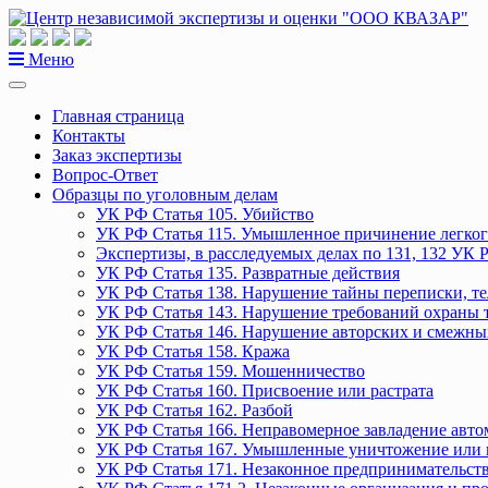
Перейти
к
содержанию
Меню
Главная страница
Контакты
Заказ экспертизы
Вопрос-Ответ
Образцы по уголовным делам
УК РФ Статья 105. Убийство
УК РФ Статья 115. Умышленное причинение легког
Экспертизы, в расследуемых делах по 131, 132 УК 
УК РФ Статья 135. Развратные действия
УК РФ Статья 138. Нарушение тайны переписки, т
УК РФ Статья 143. Нарушение требований охраны 
УК РФ Статья 146. Нарушение авторских и смежны
УК РФ Статья 158. Кража
УК РФ Статья 159. Мошенничество
УК РФ Статья 160. Присвоение или растрата
УК РФ Статья 162. Разбой
УК РФ Статья 166. Неправомерное завладение авт
УК РФ Статья 167. Умышленные уничтожение или 
УК РФ Статья 171. Незаконное предпринимательст