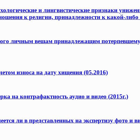
хологические и лингвистические признаки унижени
ношения к религии, принадлежности к какой-либо 
ого личным вещам принадлежащим потерпевшему, 
четом износа на дату хищения (05.2016)
ка на контрафактность аудио и видео (2015г.)
еется ли в представленных на экспертизу фото и 