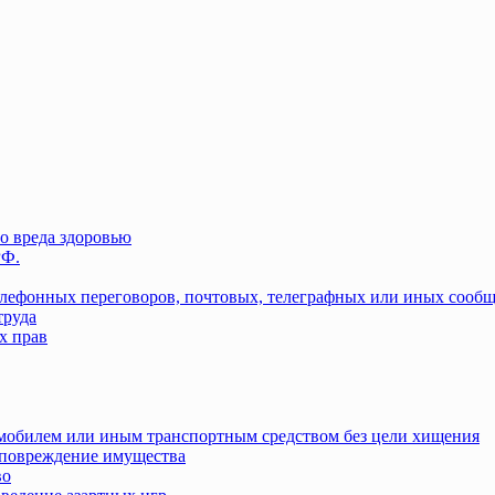
о вреда здоровью
РФ.
елефонных переговоров, почтовых, телеграфных или иных сооб
труда
х прав
омобилем или иным транспортным средством без цели хищения
повреждение имущества
во