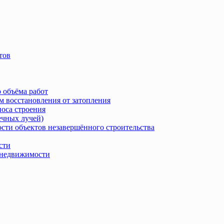
тов
 объёма работ
м восстановления от затопления
носа строения
ечных лучей)
сти объектов незавершённого строительства
сти
в недвижимости